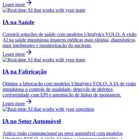
Learn more
IA na Saúde
Constrói soluções de saúde com modelos Ultralytics YOLO. A visão
AI na saúde impulsiona imagens médicas mais rápidas, diagnósticos
mais inteligentes e monitorização do paciente.
Learn more
IA na Fabricação
Otimize a fabricação com modelos Ultralytics YOLO. A IA de visão
impulsiona o controle de qualidade, detecção de defeitos,
conformidade com EPI e automação de linhas de montagem.
Learn more
IA no Setor Automóvel
Aplica visão computacional no setor automóvel com modelos
Ultralytics YOLO. A visão AI eleva a segurança rodoviária, a