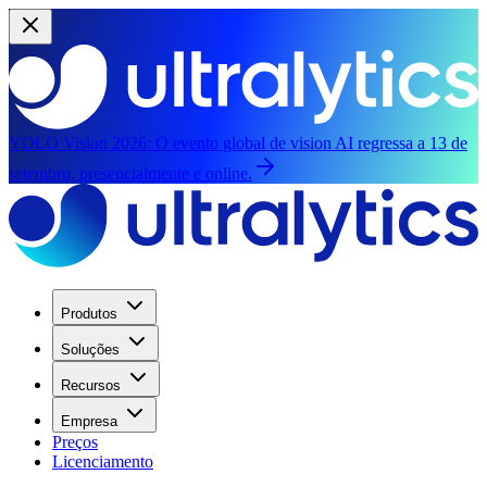
YOLO Vision 2026:
O evento global de vision AI regressa a 13 de
setembro, presencialmente e online.
Produtos
Soluções
Recursos
Empresa
Preços
Licenciamento