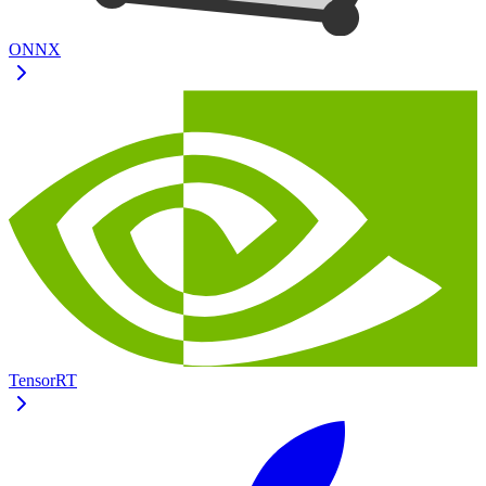
ONNX
TensorRT