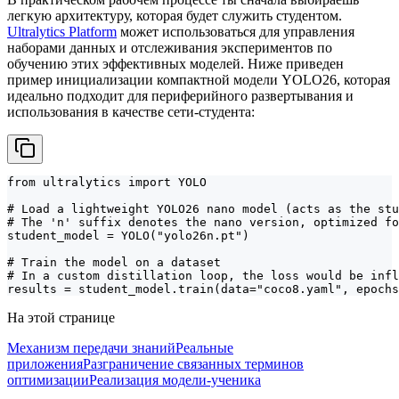
легкую архитектуру, которая будет служить студентом.
Ultralytics Platform
может использоваться для управления
наборами данных и отслеживания экспериментов по
обучению этих эффективных моделей. Ниже приведен
пример инициализации компактной модели YOLO26, которая
идеально подходит для периферийного развертывания и
использования в качестве сети-студента:
from ultralytics import YOLO

# Load a lightweight YOLO26 nano model (acts as the stu
# The 'n' suffix denotes the nano version, optimized fo
student_model = YOLO("yolo26n.pt")

# Train the model on a dataset

# In a custom distillation loop, the loss would be infl
results = student_model.train(data="coco8.yaml", epochs
На этой странице
Механизм передачи знаний
Реальные
приложения
Разграничение связанных терминов
оптимизации
Реализация модели-ученика