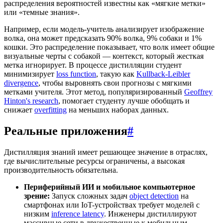
распределения вероятностей известны как «мягкие метки»
или «темные знания».
Например, если модель-учитель анализирует изображение
волка, она может предсказать 90% волка, 9% собаки и 1%
кошки. Это распределение показывает, что волк имеет общие
визуальные черты с собакой — контекст, который жесткая
метка игнорирует. В процессе дистилляции студент
минимизирует
loss function
, такую как
Kullback-Leibler
divergence
, чтобы выровнять свои прогнозы с мягкими
метками учителя. Этот метод, популяризированный
Geoffrey
Hinton's research
, помогает студенту лучше обобщать и
снижает
overfitting
на меньших наборах данных.
Реальные приложения
#
Дистилляция знаний имеет решающее значение в отраслях,
где вычислительные ресурсы ограничены, а высокая
производительность обязательна.
Периферийный ИИ и мобильное компьютерное
зрение:
Запуск сложных задач
object detection
на
смартфонах или IoT-устройствах требует моделей с
низким
inference latency
. Инженеры дистиллируют
массивные сети в дружественные к мобильным