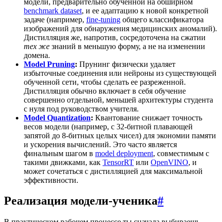
модели, предварительно обученной на обширном
benchmark dataset
, и ее адаптацию к новой конкретной
задаче (например,
fine-tuning
общего классификатора
изображений для обнаружения медицинских аномалий).
Дистилляция же, напротив, сосредоточена на сжатии
тех же
знаний в меньшую форму, а не на изменении
домена.
Model Pruning
:
Прунинг физически удаляет
избыточные соединения или нейроны из существующей
обученной сети, чтобы сделать ее разреженной.
Дистилляция обычно включает в себя обучение
совершенно отдельной, меньшей архитектуры студента
с нуля под руководством учителя.
Model Quantization
:
Квантование снижает точность
весов модели (например, с 32-битной плавающей
запятой до 8-битных целых чисел) для экономии памяти
и ускорения вычислений. Это часто является
финальным шагом в
model deployment
, совместимым с
такими движками, как
TensorRT
или
OpenVINO
, и
может сочетаться с дистилляцией для максимальной
эффективности.
Реализация модели-ученика
#
В практическом рабочем процессе ты сначала выбираешь