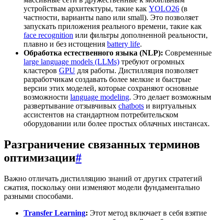
устройствам архитектуры, такие как
YOLO26
(в
частности, варианты nano или small). Это позволяет
запускать приложения реального времени, такие как
face recognition
или фильтры дополненной реальности,
плавно и без истощения
battery life
.
Обработка естественного языка (NLP):
Современные
large language models (LLMs)
требуют огромных
кластеров
GPU
для работы. Дистилляция позволяет
разработчикам создавать более мелкие и быстрые
версии этих моделей, которые сохраняют основные
возможности
language modeling
. Это делает возможным
развертывание отзывчивых
chatbots
и виртуальных
ассистентов на стандартном потребительском
оборудовании или более простых облачных инстансах.
Разграничение связанных терминов
оптимизации
#
Важно отличать дистилляцию знаний от других стратегий
сжатия, поскольку они изменяют модели фундаментально
разными способами.
Transfer Learning
:
Этот метод включает в себя взятие