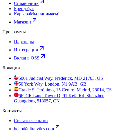
Справочник
Бренд-бук
Карьера
Мы нанимаем!
Магазин
Программы
Партнеры
Интеграции
Вклад в OSS
Локации
5001 Judicial Way, Frederick, MD 21703, US
50 York Way, London, N1 9AB, GB
Cra de S. Jerónimo, 15 Centro, Madrid, 28014, ES
6F, CR Land Tower D, 91 Kefa Rd, Shenzhen,
Guangdong 518057, CN
Контакты
Связаться с нами
hello@ultralytics.com