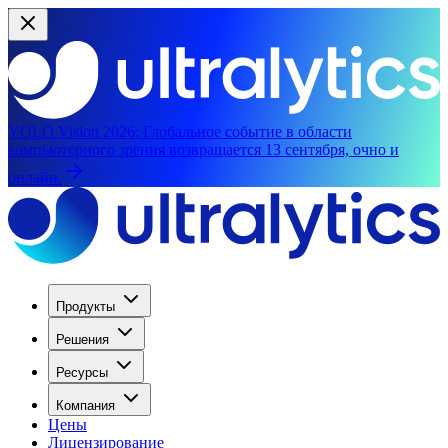
YOLO Vision 2026:
Глобальное событие в области
компьютерного зрения возвращается 13 сентября, очно и
онлайн.
Продукты
Решения
Ресурсы
Компания
Цены
Лицензирование