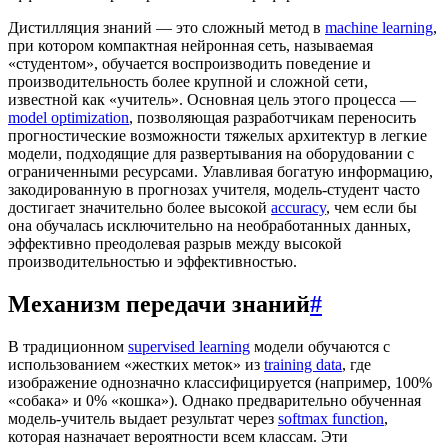
Дистилляция знаний — это сложный метод в
machine learning
,
при котором компактная нейронная сеть, называемая
«студентом», обучается воспроизводить поведение и
производительность более крупной и сложной сети,
известной как «учитель». Основная цель этого процесса —
model optimization
, позволяющая разработчикам переносить
прогностические возможности тяжелых архитектур в легкие
модели, подходящие для развертывания на оборудовании с
ограниченными ресурсами. Улавливая богатую информацию,
закодированную в прогнозах учителя, модель-студент часто
достигает значительно более высокой
accuracy
, чем если бы
она обучалась исключительно на необработанных данных,
эффективно преодолевая разрыв между высокой
производительностью и эффективностью.
Механизм передачи знаний
#
В традиционном
supervised learning
модели обучаются с
использованием «жестких меток» из
training data
, где
изображение однозначно классифицируется (например, 100%
«собака» и 0% «кошка»). Однако предварительно обученная
модель-учитель выдает результат через
softmax function
,
которая назначает вероятности всем классам. Эти