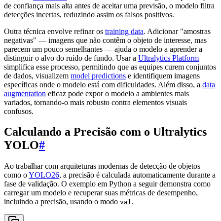
de confiança mais alta antes de aceitar uma previsão, o modelo filtra
detecções incertas, reduzindo assim os falsos positivos.
Outra técnica envolve refinar os
training data
. Adicionar "amostras
negativas" — imagens que não contêm o objeto de interesse, mas
parecem um pouco semelhantes — ajuda o modelo a aprender a
distinguir o alvo do ruído de fundo. Usar a
Ultralytics Platform
simplifica esse processo, permitindo que as equipes curem conjuntos
de dados, visualizem
model predictions
e identifiquem imagens
específicas onde o modelo está com dificuldades. Além disso, a
data
augmentation
eficaz pode expor o modelo a ambientes mais
variados, tornando-o mais robusto contra elementos visuais
confusos.
Calculando a Precisão com o Ultralytics
YOLO
#
Ao trabalhar com arquiteturas modernas de detecção de objetos
como o
YOLO26
, a precisão é calculada automaticamente durante a
fase de validação. O exemplo em Python a seguir demonstra como
carregar um modelo e recuperar suas métricas de desempenho,
incluindo a precisão, usando o modo
.
val