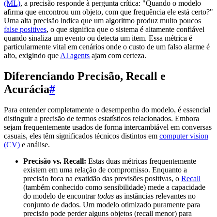
(ML)
, a precisão responde à pergunta crítica: "Quando o modelo
afirma que encontrou um objeto, com que frequência ele está certo?"
Uma alta precisão indica que um algoritmo produz muito poucos
false positives
, o que significa que o sistema é altamente confiável
quando sinaliza um evento ou detecta um item. Essa métrica é
particularmente vital em cenários onde o custo de um falso alarme é
alto, exigindo que
AI agents
ajam com certeza.
Diferenciando Precisão, Recall e
Acurácia
#
Para entender completamente o desempenho do modelo, é essencial
distinguir a precisão de termos estatísticos relacionados. Embora
sejam frequentemente usados de forma intercambiável em conversas
casuais, eles têm significados técnicos distintos em
computer vision
(CV)
e análise.
Precisão vs. Recall:
Estas duas métricas frequentemente
existem em uma relação de compromisso. Enquanto a
precisão foca na exatidão das previsões positivas, o
Recall
(também conhecido como sensibilidade) mede a capacidade
do modelo de encontrar
todas
as instâncias relevantes no
conjunto de dados. Um modelo otimizado puramente para
precisão pode perder alguns objetos (recall menor) para