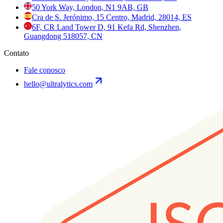
50 York Way, London, N1 9AB, GB
Cra de S. Jerónimo, 15 Centro, Madrid, 28014, ES
6F, CR Land Tower D, 91 Kefa Rd, Shenzhen,
Guangdong 518057, CN
Contato
Fale conosco
hello@ultralytics.com