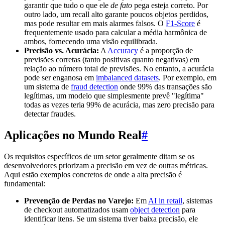
garantir que tudo o que ele
de fato
pega esteja correto. Por
outro lado, um recall alto garante poucos objetos perdidos,
mas pode resultar em mais alarmes falsos. O
F1-Score
é
frequentemente usado para calcular a média harmônica de
ambos, fornecendo uma visão equilibrada.
Precisão vs. Acurácia:
A
Accuracy
é a proporção de
previsões corretas (tanto positivas quanto negativas) em
relação ao número total de previsões. No entanto, a acurácia
pode ser enganosa em
imbalanced datasets
. Por exemplo, em
um sistema de
fraud detection
onde 99% das transações são
legítimas, um modelo que simplesmente prevê "legítima"
todas as vezes teria 99% de acurácia, mas zero precisão para
detectar fraudes.
Aplicações no Mundo Real
#
Os requisitos específicos de um setor geralmente ditam se os
desenvolvedores priorizam a precisão em vez de outras métricas.
Aqui estão exemplos concretos de onde a alta precisão é
fundamental:
Prevenção de Perdas no Varejo:
Em
AI in retail
, sistemas
de checkout automatizados usam
object detection
para
identificar itens. Se um sistema tiver baixa precisão, ele