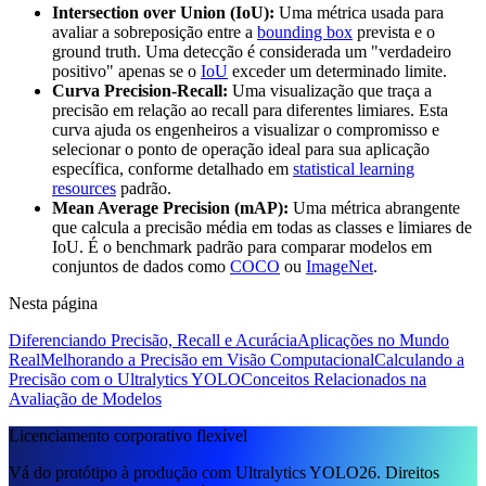
Intersection over Union (IoU):
Uma métrica usada para
avaliar a sobreposição entre a
bounding box
prevista e o
ground truth. Uma detecção é considerada um "verdadeiro
positivo" apenas se o
IoU
exceder um determinado limite.
Curva Precision-Recall:
Uma visualização que traça a
precisão em relação ao recall para diferentes limiares. Esta
curva ajuda os engenheiros a visualizar o compromisso e
selecionar o ponto de operação ideal para sua aplicação
específica, conforme detalhado em
statistical learning
resources
padrão.
Mean Average Precision (mAP):
Uma métrica abrangente
que calcula a precisão média em todas as classes e limiares de
IoU. É o benchmark padrão para comparar modelos em
conjuntos de dados como
COCO
ou
ImageNet
.
Nesta página
Diferenciando Precisão, Recall e Acurácia
Aplicações no Mundo
Real
Melhorando a Precisão em Visão Computacional
Calculando a
Precisão com o Ultralytics YOLO
Conceitos Relacionados na
Avaliação de Modelos
Licenciamento corporativo flexível
Vá do protótipo à produção com Ultralytics YOLO26. Direitos