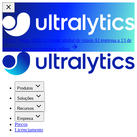
YOLO Vision 2026:
O evento global de vision AI regressa a 13 de
setembro, presencialmente e online.
Produtos
Soluções
Recursos
Empresa
Preços
Licenciamento