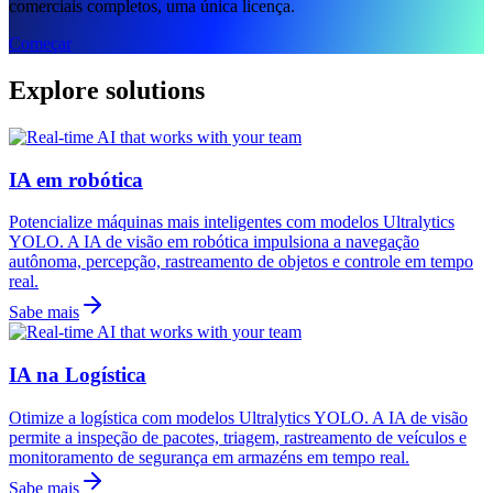
comerciais completos, uma única licença.
Começar
Explore solutions
IA em robótica
Potencialize máquinas mais inteligentes com modelos Ultralytics
YOLO. A IA de visão em robótica impulsiona a navegação
autônoma, percepção, rastreamento de objetos e controle em tempo
real.
Sabe mais
IA na Logística
Otimize a logística com modelos Ultralytics YOLO. A IA de visão
permite a inspeção de pacotes, triagem, rastreamento de veículos e
monitoramento de segurança em armazéns em tempo real.
Sabe mais