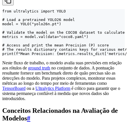
from ultralytics import YOLO

# Load a pretrained YOLO26 model

model = YOLO("yolo26n.pt")

# Validate the model on the COCO8 dataset to calculate 
metrics = model.val(data="coco8.yaml")

# Access and print the mean Precision (P) score

# The results dictionary contains keys for various metr
print(f"Mean Precision: {metrics.results_dict['metrics/
Neste fluxo de trabalho, o modelo avalia suas previsões em relação
aos rótulos de
ground truth
no conjunto de dados. A pontuação
resultante fornece um benchmark direto de quão precisas são as
detecções do modelo. Para projetos complexos, monitorar essas
métricas ao longo do tempo por meio de ferramentas como
TensorBoard
ou a
Ultralytics Platform
é crítico para garantir que o
sistema permaneça confiável à medida que novos dados são
introduzidos.
Conceitos Relacionados na Avaliação de
Modelos
#