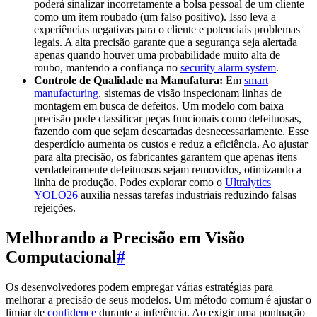
poderá sinalizar incorretamente a bolsa pessoal de um cliente
como um item roubado (um falso positivo). Isso leva a
experiências negativas para o cliente e potenciais problemas
legais. A alta precisão garante que a segurança seja alertada
apenas quando houver uma probabilidade muito alta de
roubo, mantendo a confiança no
security alarm system
.
Controle de Qualidade na Manufatura:
Em
smart
manufacturing
, sistemas de visão inspecionam linhas de
montagem em busca de defeitos. Um modelo com baixa
precisão pode classificar peças funcionais como defeituosas,
fazendo com que sejam descartadas desnecessariamente. Esse
desperdício aumenta os custos e reduz a eficiência. Ao ajustar
para alta precisão, os fabricantes garantem que apenas itens
verdadeiramente defeituosos sejam removidos, otimizando a
linha de produção. Podes explorar como o
Ultralytics
YOLO26
auxilia nessas tarefas industriais reduzindo falsas
rejeições.
Melhorando a Precisão em Visão
Computacional
#
Os desenvolvedores podem empregar várias estratégias para
melhorar a precisão de seus modelos. Um método comum é ajustar o
limiar de
confidence
durante a inferência. Ao exigir uma pontuação