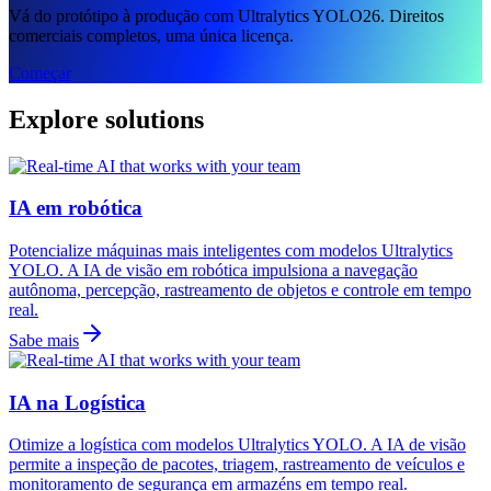
Vá do protótipo à produção com Ultralytics YOLO26. Direitos
comerciais completos, uma única licença.
Começar
Explore solutions
IA em robótica
Potencialize máquinas mais inteligentes com modelos Ultralytics
YOLO. A IA de visão em robótica impulsiona a navegação
autônoma, percepção, rastreamento de objetos e controle em tempo
real.
Sabe mais
IA na Logística
Otimize a logística com modelos Ultralytics YOLO. A IA de visão
permite a inspeção de pacotes, triagem, rastreamento de veículos e
monitoramento de segurança em armazéns em tempo real.