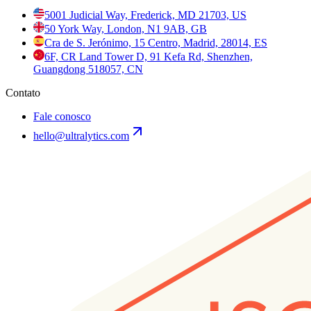
5001 Judicial Way, Frederick, MD 21703, US
50 York Way, London, N1 9AB, GB
Cra de S. Jerónimo, 15 Centro, Madrid, 28014, ES
6F, CR Land Tower D, 91 Kefa Rd, Shenzhen,
Guangdong 518057, CN
Contato
Fale conosco
hello@ultralytics.com