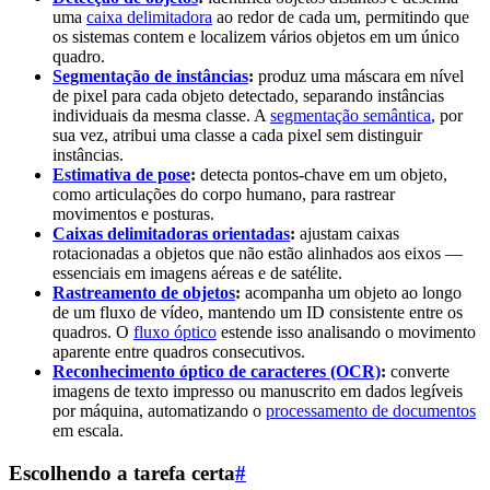
uma
caixa delimitadora
ao redor de cada um, permitindo que
os sistemas contem e localizem vários objetos em um único
quadro.
Segmentação de instâncias
:
produz uma máscara em nível
de pixel para cada objeto detectado, separando instâncias
individuais da mesma classe. A
segmentação semântica
, por
sua vez, atribui uma classe a cada pixel sem distinguir
instâncias.
Estimativa de pose
:
detecta pontos-chave em um objeto,
como articulações do corpo humano, para rastrear
movimentos e posturas.
Caixas delimitadoras orientadas
:
ajustam caixas
rotacionadas a objetos que não estão alinhados aos eixos —
essenciais em imagens aéreas e de satélite.
Rastreamento de objetos
:
acompanha um objeto ao longo
de um fluxo de vídeo, mantendo um ID consistente entre os
quadros. O
fluxo óptico
estende isso analisando o movimento
aparente entre quadros consecutivos.
Reconhecimento óptico de caracteres (OCR)
:
converte
imagens de texto impresso ou manuscrito em dados legíveis
por máquina, automatizando o
processamento de documentos
em escala.
Escolhendo a tarefa certa
#