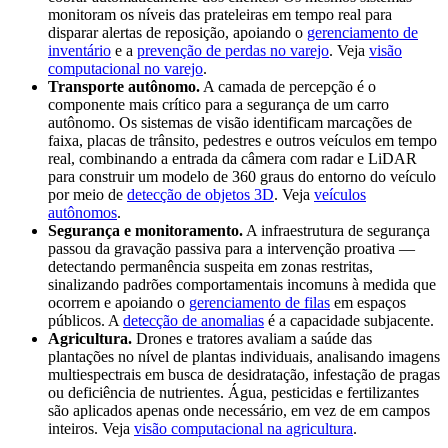
monitoram os níveis das prateleiras em tempo real para
disparar alertas de reposição, apoiando o
gerenciamento de
inventário
e a
prevenção de perdas no varejo
. Veja
visão
computacional no varejo
.
Transporte autônomo.
A camada de percepção é o
componente mais crítico para a segurança de um carro
autônomo. Os sistemas de visão identificam marcações de
faixa, placas de trânsito, pedestres e outros veículos em tempo
real, combinando a entrada da câmera com radar e LiDAR
para construir um modelo de 360 graus do entorno do veículo
por meio de
detecção de objetos 3D
. Veja
veículos
autônomos
.
Segurança e monitoramento.
A infraestrutura de segurança
passou da gravação passiva para a intervenção proativa —
detectando permanência suspeita em zonas restritas,
sinalizando padrões comportamentais incomuns à medida que
ocorrem e apoiando o
gerenciamento de filas
em espaços
públicos. A
detecção de anomalias
é a capacidade subjacente.
Agricultura.
Drones e tratores avaliam a saúde das
plantações no nível de plantas individuais, analisando imagens
multiespectrais em busca de desidratação, infestação de pragas
ou deficiência de nutrientes. Água, pesticidas e fertilizantes
são aplicados apenas onde necessário, em vez de em campos
inteiros. Veja
visão computacional na agricultura
.