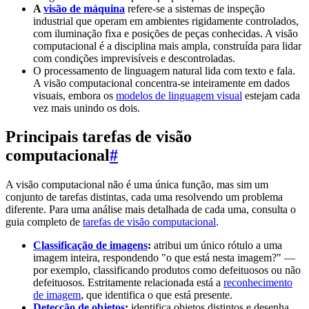
A
visão de máquina
refere-se a sistemas de inspeção
industrial que operam em ambientes rigidamente controlados,
com iluminação fixa e posições de peças conhecidas. A visão
computacional é a disciplina mais ampla, construída para lidar
com condições imprevisíveis e descontroladas.
O processamento de linguagem natural lida com texto e fala.
A visão computacional concentra-se inteiramente em dados
visuais, embora os
modelos de linguagem visual
estejam cada
vez mais unindo os dois.
Principais tarefas de visão
computacional
#
A visão computacional não é uma única função, mas sim um
conjunto de tarefas distintas, cada uma resolvendo um problema
diferente. Para uma análise mais detalhada de cada uma, consulta o
guia completo de
tarefas de visão computacional
.
Classificação de imagens
:
atribui um único rótulo a uma
imagem inteira, respondendo "o que está nesta imagem?" —
por exemplo, classificando produtos como defeituosos ou não
defeituosos. Estritamente relacionada está a
reconhecimento
de imagem
, que identifica o que está presente.
Detecção de objetos
:
identifica objetos distintos e desenha