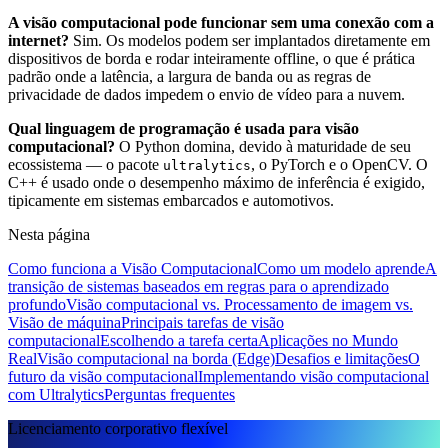
A visão computacional pode funcionar sem uma conexão com a
internet?
Sim. Os modelos podem ser implantados diretamente em
dispositivos de borda e rodar inteiramente offline, o que é prática
padrão onde a latência, a largura de banda ou as regras de
privacidade de dados impedem o envio de vídeo para a nuvem.
Qual linguagem de programação é usada para visão
computacional?
O Python domina, devido à maturidade de seu
ecossistema — o pacote
, o PyTorch e o OpenCV. O
ultralytics
C++ é usado onde o desempenho máximo de inferência é exigido,
tipicamente em sistemas embarcados e automotivos.
Nesta página
Como funciona a Visão Computacional
Como um modelo aprende
A
transição de sistemas baseados em regras para o aprendizado
profundo
Visão computacional vs. Processamento de imagem vs.
Visão de máquina
Principais tarefas de visão
computacional
Escolhendo a tarefa certa
Aplicações no Mundo
Real
Visão computacional na borda (Edge)
Desafios e limitações
O
futuro da visão computacional
Implementando visão computacional
com Ultralytics
Perguntas frequentes
Licenciamento corporativo flexível