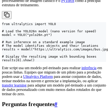
processamento de imagem clássico e o
PyTorch
como a principal
estrutura de treinamento.
from ultralytics import YOLO

# Load the YOLO26n model (nano version for speed)

model = YOLO("yolo26n.pt")

# Run inference on a standard example image

# The model identifies objects and their locations

results = model("https://ultralytics.com/images/bus.jpg
# Display the resulting image with bounding boxes

results[0].show()
Este script usa um modelo pré-treinado para realizar
inferência
em
poucas linhas. Equipes que migram de um piloto para a produção
podem usar a
Ultralytics Platform
para anotar conjuntos de dados,
treinar modelos na nuvem e gerenciar a implantação, ou aplicar
transfer learning
para adaptar um modelo pré-treinado a um conjunto
de dados personalizado com muito menos dados rotulados do que
treinar do zero.
Perguntas frequentes
#