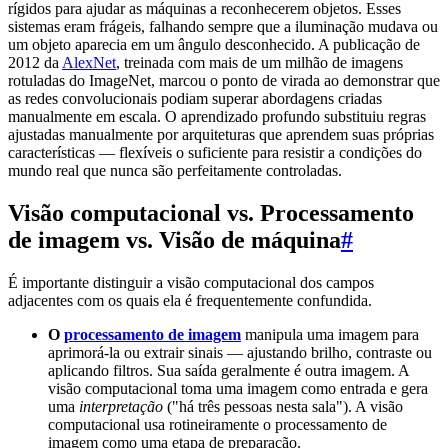
rígidos para ajudar as máquinas a reconhecerem objetos. Esses
sistemas eram frágeis, falhando sempre que a iluminação mudava ou
um objeto aparecia em um ângulo desconhecido. A publicação de
2012 da
AlexNet
, treinada com mais de um milhão de imagens
rotuladas do ImageNet, marcou o ponto de virada ao demonstrar que
as redes convolucionais podiam superar abordagens criadas
manualmente em escala. O aprendizado profundo substituiu regras
ajustadas manualmente por arquiteturas que aprendem suas próprias
características — flexíveis o suficiente para resistir a condições do
mundo real que nunca são perfeitamente controladas.
Visão computacional vs. Processamento
de imagem vs. Visão de máquina
#
É importante distinguir a visão computacional dos campos
adjacentes com os quais ela é frequentemente confundida.
O
processamento de imagem
manipula uma imagem para
aprimorá-la ou extrair sinais — ajustando brilho, contraste ou
aplicando filtros. Sua saída geralmente é outra imagem. A
visão computacional toma uma imagem como entrada e gera
uma
interpretação
("há três pessoas nesta sala"). A visão
computacional usa rotineiramente o processamento de
imagem como uma etapa de preparação.