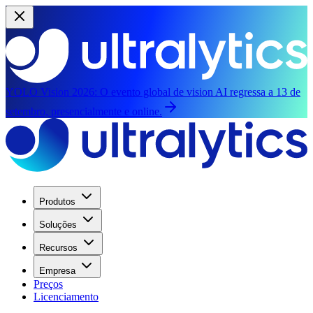
YOLO Vision 2026:
O evento global de vision AI regressa a 13 de
setembro, presencialmente e online.
Produtos
Soluções
Recursos
Empresa
Preços
Licenciamento