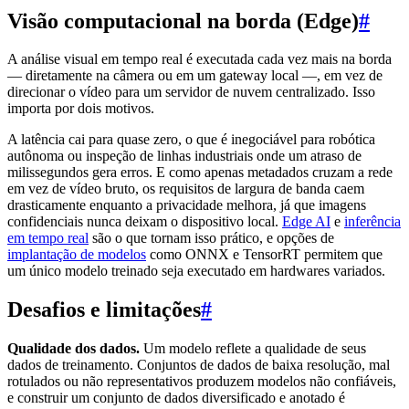
Visão computacional na borda (Edge)
#
A análise visual em tempo real é executada cada vez mais na borda
— diretamente na câmera ou em um gateway local —, em vez de
direcionar o vídeo para um servidor de nuvem centralizado. Isso
importa por dois motivos.
A latência cai para quase zero, o que é inegociável para robótica
autônoma ou inspeção de linhas industriais onde um atraso de
milissegundos gera erros. E como apenas metadados cruzam a rede
em vez de vídeo bruto, os requisitos de largura de banda caem
drasticamente enquanto a privacidade melhora, já que imagens
confidenciais nunca deixam o dispositivo local.
Edge AI
e
inferência
em tempo real
são o que tornam isso prático, e opções de
implantação de modelos
como ONNX e TensorRT permitem que
um único modelo treinado seja executado em hardwares variados.
Desafios e limitações
#
Qualidade dos dados.
Um modelo reflete a qualidade de seus
dados de treinamento. Conjuntos de dados de baixa resolução, mal
rotulados ou não representativos produzem modelos não confiáveis,
e construir um conjunto de dados diversificado e anotado é