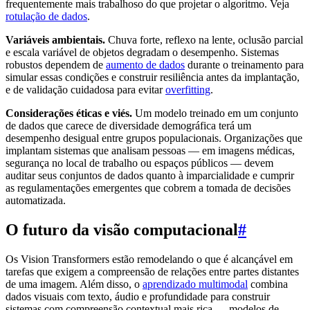
frequentemente mais trabalhoso do que projetar o algoritmo. Veja
rotulação de dados
.
Variáveis ambientais.
Chuva forte, reflexo na lente, oclusão parcial
e escala variável de objetos degradam o desempenho. Sistemas
robustos dependem de
aumento de dados
durante o treinamento para
simular essas condições e construir resiliência antes da implantação,
e de validação cuidadosa para evitar
overfitting
.
Considerações éticas e viés.
Um modelo treinado em um conjunto
de dados que carece de diversidade demográfica terá um
desempenho desigual entre grupos populacionais. Organizações que
implantam sistemas que analisam pessoas — em imagens médicas,
segurança no local de trabalho ou espaços públicos — devem
auditar seus conjuntos de dados quanto à imparcialidade e cumprir
as regulamentações emergentes que cobrem a tomada de decisões
automatizada.
O futuro da visão computacional
#
Os Vision Transformers estão remodelando o que é alcançável em
tarefas que exigem a compreensão de relações entre partes distantes
de uma imagem. Além disso, o
aprendizado multimodal
combina
dados visuais com texto, áudio e profundidade para construir
sistemas com compreensão contextual mais rica — modelos de