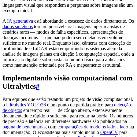
linguagem visual que respondem a perguntas sobre imagens são um
exemplo inicial.
A
IA generativa
está abordando a escassez de dados diretamente. Os
dados sintéticos
tornam possível criar imagens hiper-realistas de
cenários raros — modos de falha específicos, apresentações de
doenças incomuns — que não podem ser coletadas em volume
suficiente no mundo real. Enquanto isso, câmeras com detecção de
profundidade e LiDAR estão empurrando os sistemas além da
análise de imagens planas em direção à computação espacial, onde a
informação digital é sobreposta ao mundo físico para aplicações
como manutenção orientada por RA e mapeamento estrutural.
Implementando visão computacional com
Ultralytics
#
Para equipes que estão testando um projeto de visão computacional,
o
Ultralytics YOLO26
é um ponto de partida prático para
detecção
de objetos
em tempo real — de código aberto, extensivamente
documentado e rápido o suficiente para rodar na borda. Os números
de precisão e latência em diferentes hardwares são publicados na
página de benchmarks
, com
comparações de modelos lado a lado
na
documentação. O ecossistema mais amplo inclui o
OpenCV
para