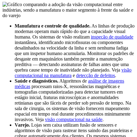
Manufatura e controle de qualidade.
As linhas de produção
modernas operam mais rápido do que a capacidade visual
humana. Os sistemas de visão realizam
inspeção de qualidade
instantânea, identificando microfissuras ou componentes
desalinhados na velocidade da linha e sem nenhuma fadiga
que um inspetor humano acumularia. Monitorar os padrões de
desgaste em maquinários também permite a manutenção
preditiva — detectando assinaturas de falhas antes que uma
quebra cause tempo de inatividade não planejado. Veja
visão
computacional na manufatura
e
detecção de defeitos
.
Saúde e diagnósticos.
Algoritmos de
análise de imagens
médicas
processam raios-X, ressonâncias magnéticas e
tomografias computadorizadas para detectar tumores em
estágio inicial, fraturas microscópicas e anormalidades
retinianas que são fáceis de perder sob pressão de tempo. Na
sala de cirurgia, os sistemas de visão fornecem mapeamento
espacial em tempo real durante procedimentos minimamente
invasivos. Veja
visão computacional na saúde
.
Varejo.
Lojas sem caixa utilizam fusão de sensores e
algoritmos de visão para rastrear itens saindo das prateleiras e
cobrar automaticamente dos clientes. Os mesmos sistemas