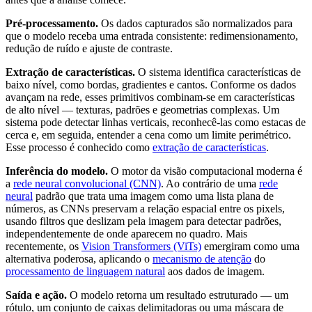
Pré-processamento.
Os dados capturados são normalizados para
que o modelo receba uma entrada consistente: redimensionamento,
redução de ruído e ajuste de contraste.
Extração de características.
O sistema identifica características de
baixo nível, como bordas, gradientes e cantos. Conforme os dados
avançam na rede, esses primitivos combinam-se em características
de alto nível — texturas, padrões e geometrias complexas. Um
sistema pode detectar linhas verticais, reconhecê-las como estacas de
cerca e, em seguida, entender a cena como um limite perimétrico.
Esse processo é conhecido como
extração de características
.
Inferência do modelo.
O motor da visão computacional moderna é
a
rede neural convolucional (CNN)
. Ao contrário de uma
rede
neural
padrão que trata uma imagem como uma lista plana de
números, as CNNs preservam a relação espacial entre os pixels,
usando filtros que deslizam pela imagem para detectar padrões,
independentemente de onde aparecem no quadro. Mais
recentemente, os
Vision Transformers (ViTs)
emergiram como uma
alternativa poderosa, aplicando o
mecanismo de atenção
do
processamento de linguagem natural
aos dados de imagem.
Saída e ação.
O modelo retorna um resultado estruturado — um
rótulo, um conjunto de caixas delimitadoras ou uma máscara de