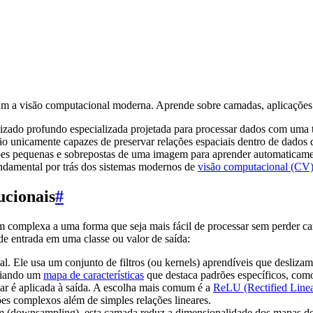
 a visão computacional moderna. Aprende sobre camadas, aplicações 
ado profundo especializada projetada para processar dados com uma 
o unicamente capazes de preservar relações espaciais dentro de dados d
 pequenas e sobrepostas de uma imagem para aprender automaticamente
undamental por trás dos sistemas modernos de
visão computacional (CV
ucionais
#
mplexa a uma forma que seja mais fácil de processar sem perder caract
e entrada em uma classe ou valor de saída:
al. Ele usa um conjunto de filtros (ou kernels) aprendíveis que desli
criando um
mapa de características
que destaca padrões específicos, como 
r é aplicada à saída. A escolha mais comum é a
ReLU (Rectified Linea
ões complexos além de simples relações lineares.
ownsampling), esta camada reduz a dimensionalidade dos mapas de 