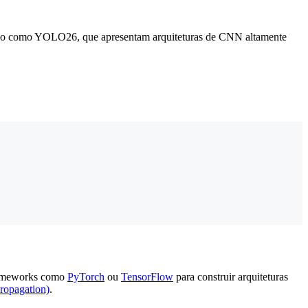
ção como YOLO26, que apresentam arquiteturas de CNN altamente
frameworks como
PyTorch
ou
TensorFlow
para construir arquiteturas
ropagation)
.