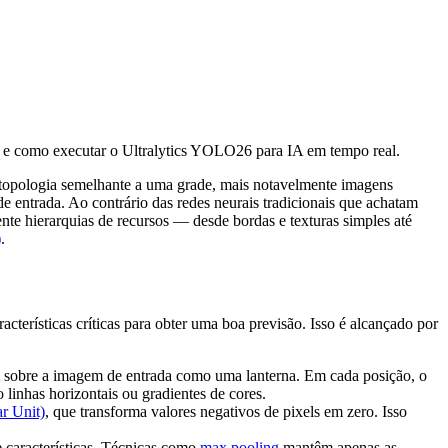
e como executar o Ultralytics YOLO26 para IA em tempo real.
topologia semelhante a uma grade, mais notavelmente imagens
e entrada. Ao contrário das redes neurais tradicionais que achatam
 hierarquias de recursos — desde bordas e texturas simples até
)
.
erísticas críticas para obter uma boa previsão. Isso é alcançado por
zam sobre a imagem de entrada como uma lanterna. Em cada posição, o
linhas horizontais ou gradientes de cores.
r Unit)
, que transforma valores negativos de pixels em zero. Isso
características. Técnicas como
max pooling
mantêm apenas as