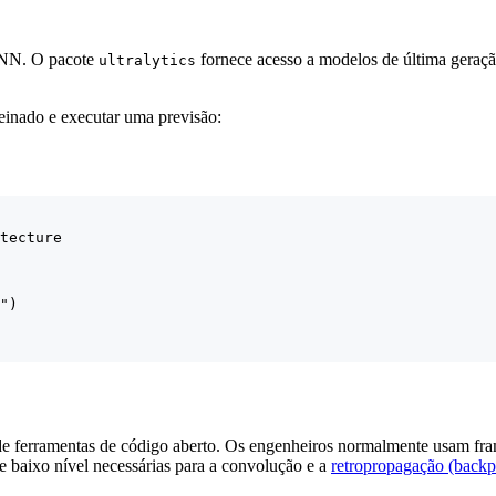
CNN. O pacote
fornece acesso a modelos de última gera
ultralytics
inado e executar uma previsão:
tecture

")

de ferramentas de código aberto. Os engenheiros normalmente usam 
e baixo nível necessárias para a convolução e a
retropropagação (backp