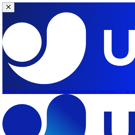
YOLO Vision 2026:
O evento global de vision AI regressa a 13 de s