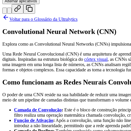
Alternar aplicativos
Voltar para o Glossário da Ultralytics
Convolutional Neural Network (CNN)
Explora como as Convolutional Neural Networks (CNNs) impulsionam
Uma Rede Neural Convolucional (CNN) é uma arquitetura de aprendiz
digitais. Inspiradas na estrutura biológica do
córtex visual
, as CNNs sã
uma imagem em uma longa lista de números, as CNNs analisam regiões
formas e objetos complexos. Essa capacidade as torna a tecnologia f
Como funcionam as Redes Neurais Convol
O poder de uma CNN reside na sua habilidade de reduzir uma imagem co
meio de um pipeline de camadas distintas que transformam o volume d
Camada de Convolução
:
Este é o bloco de construção princip
filtro realiza uma operação matemática chamada convolução, 
Função de Ativação
:
Após a convolução, uma função não linea
introduz a não linearidade, permitindo que a rede aprenda padr
Camada de Pooling:
Também conhecida como subamostragem (d