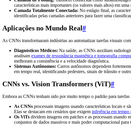
características mais importantes (os valores mais altos) em uma
Camada Totalmente Conectada:
No estágio final, as caracte
identificadas pelas camadas anteriores para fazer uma classific
Aplicações no Mundo Real
#
As CNNs transformaram indústrias ao automatizar tarefas visuais co
Diagnósticos Médicos:
Na saúde, as CNNs auxiliam radiologis
analisam
exames de ressonância magnética e tomografia compu
melhoram a consistência e a velocidade diagnóstica.
Sistemas Autônomos:
Carros autônomos dependem fortemente
em tempo real, identificando pedestres, sinais de trânsito e out
CNNs vs. Vision Transformers (ViT)
#
Embora as CNNs tenham sido por muito tempo o padrão para tarefas 
As CNNs
processam imagens usando características locais e sã
Elas se destacam em cenários que exigem
inferência em tempo 
Os ViTs
dividem imagens em patches e as processam usando m
conjuntos de dados massivos e mais poder computacional para t