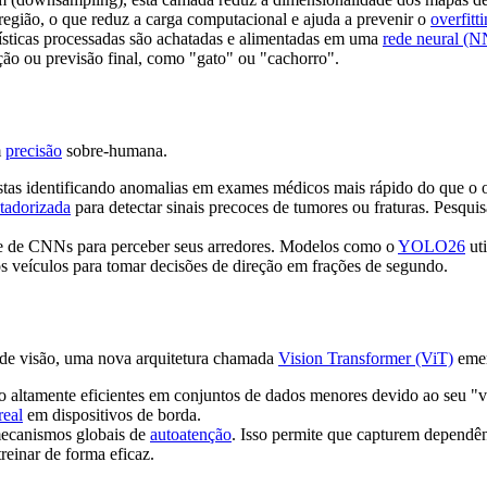
 região, o que reduz a carga computacional e ajuda a prevenir o
overfitt
rísticas processadas são achatadas e alimentadas em uma
rede neural (N
ação ou previsão final, como "gato" ou "cachorro".
m
precisão
sobre-humana.
tas identificando anomalias em exames médicos mais rápido do que o
tadorizada
para detectar sinais precoces de tumores ou fraturas. Pesqu
 de CNNs para perceber seus arredores. Modelos como o
YOLO26
uti
ros veículos para tomar decisões de direção em frações de segundo.
de visão, uma nova arquitetura chamada
Vision Transformer (ViT)
emer
o altamente eficientes em conjuntos de dados menores devido ao seu "v
real
em dispositivos de borda.
ecanismos globais de
autoatenção
. Isso permite que capturem depend
reinar de forma eficaz.