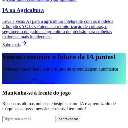
IA na Agricultura
Leva a visão AI para a agricultura inteligente com os modelos
Ultralytics YOLO. Potencia a monitorização de culturas, o
seguimento de gado e a agricultura de precisão para colheitas
maiores e mais inteligentes.
Sabe mais
Vamos construir o futuro da IA juntos!
Começa a tua jornada com o futuro da aprendizagem automática
Solicitar licença
Começar
Mantenha-se à frente do jogo
Receba as últimas notícias e insights sobre IA e aprendizado de
máquina — nossa newsletter mensal tem tudo!
Inscrever-se