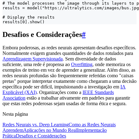
# The model processes the image through its layers to p
results = model("https://ultralytics.com/images/bus.jpg
# Display the results

results[0].show()
Desafios e Considerações
#
Embora poderosas, as redes neurais apresentam desafios específicos.
Normalmente exigem grandes quantidades de dados rotulados para
Aprendizagem Supervisionada
. Sem diversidade de dados
suficiente, uma rede é propensa ao
Overfitting
, onde memoriza os
exemplos de treino em vez de aprender a generalizar. Além disso, as
redes neurais profundas são frequentemente referidas como "caixas
pretas" porque interpretar exatamente como chegaram a uma decisão
específica pode ser difícil, impulsionando a investigação em
IA
Explicável (XAI)
. Organizações como a
IEEE Standards
Association
estão a trabalhar ativamente em padrões para garantir
que estas redes poderosas sejam usadas de forma ética e segura.
Nesta página
Redes Neurais vs. Deep Learning
Como as Redes Neurais
Aprendem
Aplicações no Mundo Real
Implementação
Prática
Desafios e Considerações