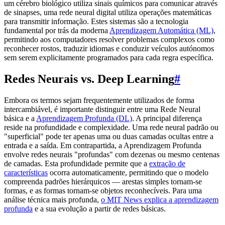
um cérebro biológico utiliza sinais químicos para comunicar através
de sinapses, uma rede neural digital utiliza operações matemáticas
para transmitir informação. Estes sistemas são a tecnologia
fundamental por trás da moderna
Aprendizagem Automática (ML)
,
permitindo aos computadores resolver problemas complexos como
reconhecer rostos, traduzir idiomas e conduzir veículos autónomos
sem serem explicitamente programados para cada regra específica.
Redes Neurais vs. Deep Learning
#
Embora os termos sejam frequentemente utilizados de forma
intercambiável, é importante distinguir entre uma Rede Neural
básica e a
Aprendizagem Profunda (DL)
. A principal diferença
reside na profundidade e complexidade. Uma rede neural padrão ou
"superficial" pode ter apenas uma ou duas camadas ocultas entre a
entrada e a saída. Em contrapartida, a Aprendizagem Profunda
envolve redes neurais "profundas" com dezenas ou mesmo centenas
de camadas. Esta profundidade permite que a
extração de
características
ocorra automaticamente, permitindo que o modelo
compreenda padrões hierárquicos — arestas simples tornam-se
formas, e as formas tornam-se objetos reconhecíveis. Para uma
análise técnica mais profunda,
o MIT News explica a aprendizagem
profunda
e a sua evolução a partir de redes básicas.