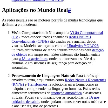
Aplicações no Mundo Real
#
As redes neurais são os motores por trás de muitas tecnologias que
definem a era moderna.
Visão Computacional:
No campo da
Visão Computacional
(CV)
, redes especializadas chamadas
Redes Neurais
Convolucionais (CNNs)
são usadas para analisar dados
visuais. Modelos avançados como o
Ultralytics YOLO26
utilizam arquiteturas de redes neurais profundas para
deteção
de objetos
em tempo real. Estes sistemas são fundamentais
para
a IA na agricultura
, onde monitorizam a saúde das
culturas, e em sistemas de segurança para deteção de
anomalias.
Processamento de Linguagem Natural:
Para tarefas que
envolvem texto, arquiteturas como
Redes Neurais Recorrentes
(RNNs)
e
Transformers
revolucionaram a forma como as
máquinas compreendem a linguagem humana. Estas redes
alimentam ferramentas de
tradução automática
e assistentes
virtuais. Podes ver o impacto destas tecnologias na
IA nos
cuidados de saúde
, onde ajudam a transcrever notas médicas e
a analisar registos de pacientes.