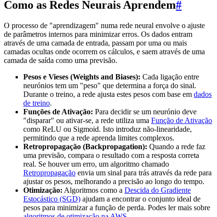
Como as Redes Neurais Aprendem
#
O processo de "aprendizagem" numa rede neural envolve o ajuste
de parâmetros internos para minimizar erros. Os dados entram
através de uma camada de entrada, passam por uma ou mais
camadas ocultas onde ocorrem os cálculos, e saem através de uma
camada de saída como uma previsão.
Pesos e Vieses (Weights and Biases):
Cada ligação entre
neurónios tem um "peso" que determina a força do sinal.
Durante o treino, a rede ajusta estes pesos com base em
dados
de treino
.
Funções de Ativação:
Para decidir se um neurónio deve
"disparar" ou ativar-se, a rede utiliza uma
Função de Ativação
como ReLU ou Sigmoid. Isto introduz não-linearidade,
permitindo que a rede aprenda limites complexos.
Retropropagação (Backpropagation):
Quando a rede faz
uma previsão, compara o resultado com a resposta correta
real. Se houver um erro, um algoritmo chamado
Retropropagação
envia um sinal para trás através da rede para
ajustar os pesos, melhorando a precisão ao longo do tempo.
Otimização:
Algoritmos como a
Descida do Gradiente
Estocástico (SGD)
ajudam a encontrar o conjunto ideal de
pesos para minimizar a função de perda. Podes ler mais sobre
algoritmos de otimização na AWS
.