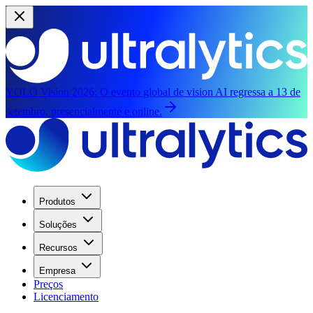
YOLO Vision 2026:
O evento global de vision AI regressa a 13 de
setembro, presencialmente e online.
Produtos
Soluções
Recursos
Empresa
Preços
Licenciamento