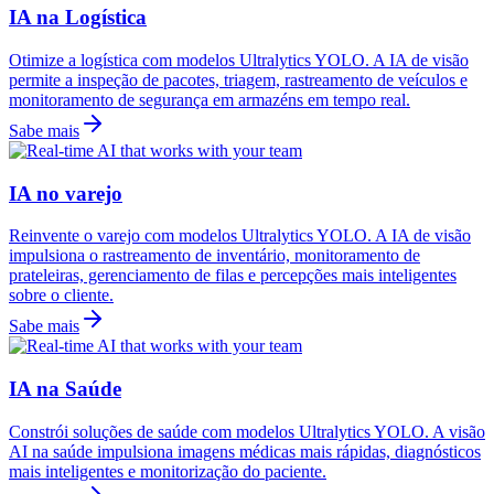
IA na Logística
Otimize a logística com modelos Ultralytics YOLO. A IA de visão
permite a inspeção de pacotes, triagem, rastreamento de veículos e
monitoramento de segurança em armazéns em tempo real.
Sabe mais
IA no varejo
Reinvente o varejo com modelos Ultralytics YOLO. A IA de visão
impulsiona o rastreamento de inventário, monitoramento de
prateleiras, gerenciamento de filas e percepções mais inteligentes
sobre o cliente.
Sabe mais
IA na Saúde
Constrói soluções de saúde com modelos Ultralytics YOLO. A visão
AI na saúde impulsiona imagens médicas mais rápidas, diagnósticos
mais inteligentes e monitorização do paciente.