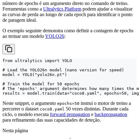
número de epochs é um argumento direto no comando de treino.
Ferramentas como a
Ultralytics Platform
podem ajudar a visualizar
as curvas de perda ao longo de cada epoch para identificar o ponto
de paragem ideal.
O exemplo seguinte demonstra como definir a contagem de epochs
ao treinar um modelo
YOLO26
:
from ultralytics import YOLO

# Load the YOLO26n model (nano version for speed)

model = YOLO("yolo26n.pt")

# Train the model for 50 epochs

# The 'epochs' argument determines how many times the m
results = model.train(data="coco8.yaml", epochs=50, img
Neste snippet, o argumento
instrui o motor de treino a
epochs=50
percorrer o dataset
50 vezes distintas. Durante cada
coco8.yaml
ciclo, o modelo executa
forward propagation
e
backpropagation
para refinamento das suas capacidades de deteção.
Nesta página