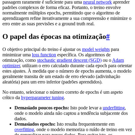
passagem raramente é suficiente para uma
neural network
aprender
padrões complexos de forma eficaz. Portanto, o treino envolve
normalmente múltiplos epochs, permitindo que o algoritmo de
aprendizagem refine iterativamente a sua compreensão e minimize o
erro entre as suas previsões e a ground truth real.
O papel das épocas na otimização
#
O objetivo principal do treino é ajustar os
model weights
para
minimizar uma
loss function
específica. Os algoritmos de
otimização, como
stochastic gradient descent (SGD)
ou o
Adam
optimizer
, utilizam o erro calculado durante cada epoch para orientar
estes ajustes. À medida que o número de epochs aumenta, o modelo
geralmente transita de um estado de erro elevado (adivinhação
aleatória) para um erro inferior (padrões aprendidos).
No entanto, selecionar o número correto de epochs é um aspeto
crítico da
hyperparameter tuning
.
Demasiado poucos epochs:
Isto pode levar a
underfitting
,
onde o modelo ainda não captou a tendência subjacente dos
dados.
Demasiados epochs:
Isto resulta frequentemente em
overfitting
, onde o modelo memoriza o ruído de treino em vez
de generalizar para novos dados. Para evitar isto, os