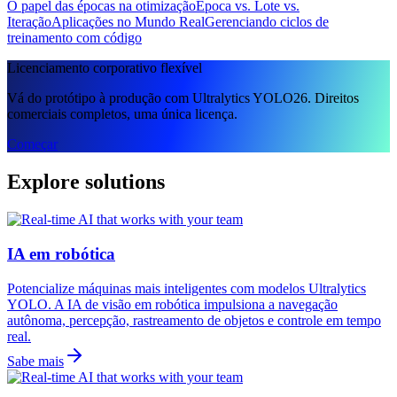
O papel das épocas na otimização
Época vs. Lote vs.
Iteração
Aplicações no Mundo Real
Gerenciando ciclos de
treinamento com código
Licenciamento corporativo flexível
Vá do protótipo à produção com Ultralytics YOLO26. Direitos
comerciais completos, uma única licença.
Começar
Explore solutions
IA em robótica
Potencialize máquinas mais inteligentes com modelos Ultralytics
YOLO. A IA de visão em robótica impulsiona a navegação
autônoma, percepção, rastreamento de objetos e controle em tempo
real.
Sabe mais