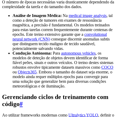
O número de épocas necessárias varia drasticamente dependendo da
complexidade da tarefa e do tamanho dos dados.
Análise de Imagem Médica:
Na
medical image analysis
, tal
como a deteção de tumores em exames de ressonância
magnética, a precisão é fundamental. Os modelos treinados
para estas tarefas correm frequentemente durante centenas de
epochs. Este treino extensivo garante que a
convolutional
neural network (CNN)
consegue discernir anomalias subtis
que distinguem tecido maligno de tecido saudável,
potencialmente salvando vidas.
Condução Autónoma:
Para
autonomous vehicles
, os
modelos de deteção de objetos devem identificar de forma
fiável peões, sinais e outros veículos. O treino destes sistemas
robustos envolve tipicamente datasets massivos como
COCO
ou
Objects365
. Embora o tamanho do dataset seja enorme, o
modelo ainda requer múltiplos epochs para convergir para
uma solução que generalize bem para diversas condições
meteorológicas e de iluminação.
Gerenciando ciclos de treinamento com
código
#
Ao utilizar frameworks modernas como
Ultralytics YOLO
, definir o