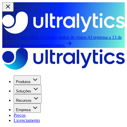
YOLO Vision 2026:
O evento global de vision AI regressa a 13 de
setembro, presencialmente e online.
Produtos
Soluções
Recursos
Empresa
Preços
Licenciamento