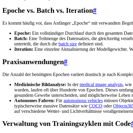
Epoche vs. Batch vs. Iteration
#
Es kommt häufig vor, dass Anfänger „Epoche“ mit verwandten Begriff
Epoche:
Ein vollständiger Durchlauf durch den gesamten Date
Batch:
Eine Teilmenge des Datensatzes, die gleichzeitig verarb
unterteilt, die durch die
batch size
definiert sind.
Iteration:
Eine einzelne Aktualisierung der Modellgewichte. We
Praxisanwendungen
#
Die Anzahl der benötigten Epochen variiert drastisch je nach Komple
Medizinische Bildanalyse:
In der
medical image analysis
, wie
wurden, laufen oft über Hunderte von Epochen. Dieses umfangre
gesundem Gewebe unterscheiden, und möglicherweise Leben re
Autonomes Fahren:
Für
autonomous vehicles
müssen Objekter
typischerweise massive Datensätze wie
COCO
oder
Objects36
auf verschiedene Wetter- und Lichtverhältnisse verallgemeinern 
Verwaltung von Trainingszyklen mit Code