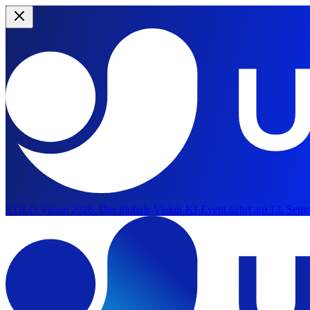
YOLO Vision 2026:
Das globale Vision-KI-Event kehrt am 13. Septe