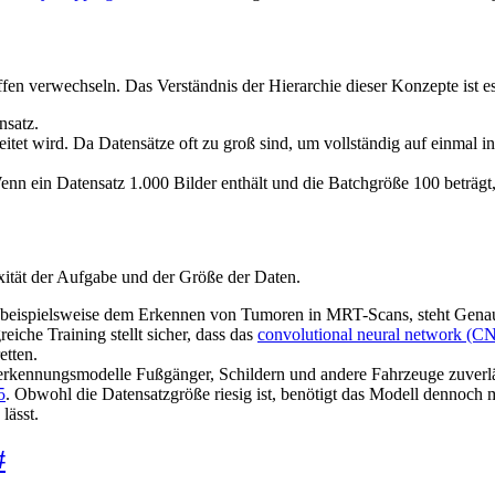
en verwechseln. Das Verständnis der Hierarchie dieser Konzepte ist e
nsatz.
eitet wird. Da Datensätze oft zu groß sind, um vollständig auf einmal i
nn ein Datensatz 1.000 Bilder enthält und die Batchgröße 100 beträgt, 
xität der Aufgabe und der Größe der Daten.
 beispielsweise dem Erkennen von Tumoren in MRT-Scans, steht Genauigke
iche Training stellt sicher, dass das
convolutional neural network (C
tten.
kennungsmodelle Fußgänger, Schildern und andere Fahrzeuge zuverlässi
5
. Obwohl die Datensatzgröße riesig ist, benötigt das Modell dennoch
lässt.
#