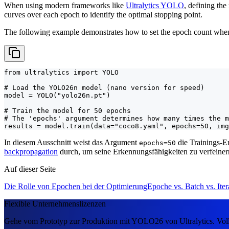
When using modern frameworks like
Ultralytics YOLO
, defining th
curves over each epoch to identify the optimal stopping point.
The following example demonstrates how to set the epoch count when
from ultralytics import YOLO

# Load the YOLO26n model (nano version for speed)

model = YOLO("yolo26n.pt")

# Train the model for 50 epochs

# The 'epochs' argument determines how many times the m
results = model.train(data="coco8.yaml", epochs=50, img
In diesem Ausschnitt weist das Argument
die Trainings-E
epochs=50
backpropagation
durch, um seine Erkennungsfähigkeiten zu verfeiner
Auf dieser Seite
Die Rolle von Epochen bei der Optimierung
Epoche vs. Batch vs. Iter
Flexible Unternehmenslizenzen
Gehe vom Prototyp zur Produktion mit YOLO26 von Ultralytics. Voll