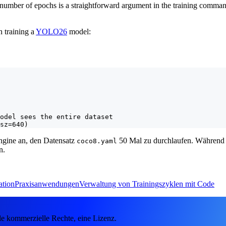
e number of epochs is a straightforward argument in the training comman
 training a
YOLO26
model:
odel sees the entire dataset

sz=640)
ngine an, den Datensatz
50 Mal zu durchlaufen. Während 
coco8.yaml
n.
ation
Praxisanwendungen
Verwaltung von Trainingszyklen mit Code
e kommerzielle Rechte, eine Lizenz.