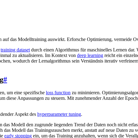
h auf das Modelltraining auswirkt. Erforsche Optimierung, vermeide Ov
n
training dataset
durch einen Algorithmus für maschinelles Lernen dar. 
einmal zu aktualisieren. Im Kontext von
deep learning
reicht ein einzeln
ochen, wodurch der Lernalgorithmus sein Verständnis iterativ verfeine
g
#
n, um eine spezifische
loss function
zu minimieren. Optimierungsalgo
um diese Anpassungen zu steuern. Mit zunehmender Anzahl der Epoch
eidender Aspekt des
hyperparameter tuning
.
m das Modell den zugrunde liegenden Trend der Daten noch nicht erfass
ich das Modell das Trainingsrauschen merkt, anstatt auf neue Daten zu
ie
early stopping
ein, um das Training anzuhalten, wenn sich die Verall