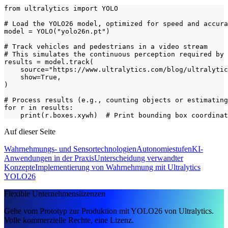
from ultralytics import YOLO

# Load the YOLO26 model, optimized for speed and accura
model = YOLO("yolo26n.pt")

# Track vehicles and pedestrians in a video stream

# This simulates the continuous perception required by 
results = model.track(

    source="https://www.ultralytics.com/blog/ultralytic
    show=True,

)

# Process results (e.g., counting objects or estimating
for r in results:

    print(r.boxes.xywh)  # Print bounding box coordinat
Auf dieser Seite
Wahrnehmungs- und Sensortechnologien
Autonomiestufen
KI-
Anwendungen in der Praxis
Unterscheidung verwandter
Konzepte
Implementierung von Wahrnehmung mit Ultralytics
YOLO26
Flexible Unternehmenslizenzen
Gehe vom Prototyp zur Produktion mit YOLO26 von Ultralytics.
Volle kommerzielle Rechte, eine Lizenz.