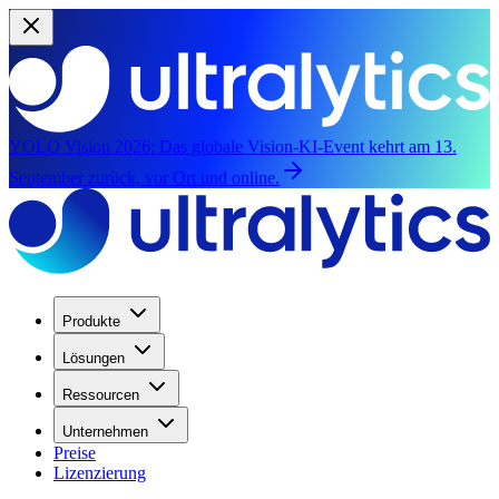
YOLO Vision 2026:
Das globale Vision-KI-Event kehrt am 13.
September zurück, vor Ort und online.
Produkte
Lösungen
Ressourcen
Unternehmen
Preise
Lizenzierung