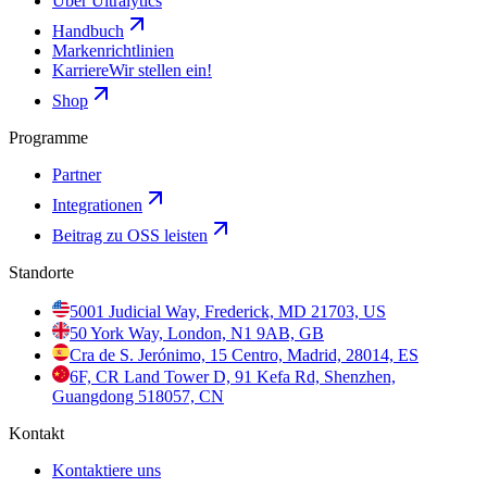
Über Ultralytics
Handbuch
Markenrichtlinien
Karriere
Wir stellen ein!
Shop
Programme
Partner
Integrationen
Beitrag zu OSS leisten
Standorte
5001 Judicial Way, Frederick, MD 21703, US
50 York Way, London, N1 9AB, GB
Cra de S. Jerónimo, 15 Centro, Madrid, 28014, ES
6F, CR Land Tower D, 91 Kefa Rd, Shenzhen,
Guangdong 518057, CN
Kontakt
Kontaktiere uns