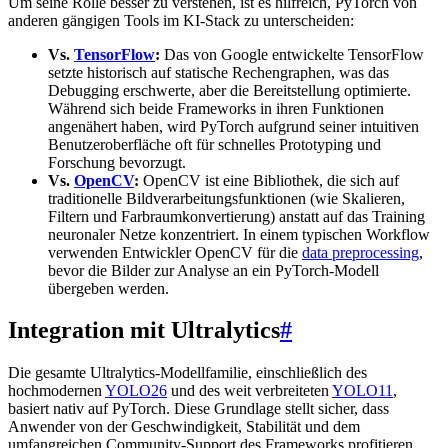
Um seine Rolle besser zu verstehen, ist es hilfreich, PyTorch von
anderen gängigen Tools im KI-Stack zu unterscheiden:
Vs.
TensorFlow
:
Das von Google entwickelte TensorFlow
setzte historisch auf statische Rechengraphen, was das
Debugging erschwerte, aber die Bereitstellung optimierte.
Während sich beide Frameworks in ihren Funktionen
angenähert haben, wird PyTorch aufgrund seiner intuitiven
Benutzeroberfläche oft für schnelles Prototyping und
Forschung bevorzugt.
Vs.
OpenCV
:
OpenCV ist eine Bibliothek, die sich auf
traditionelle Bildverarbeitungsfunktionen (wie Skalieren,
Filtern und Farbraumkonvertierung) anstatt auf das Training
neuronaler Netze konzentriert. In einem typischen Workflow
verwenden Entwickler OpenCV für die
data preprocessing
,
bevor die Bilder zur Analyse an ein PyTorch-Modell
übergeben werden.
Integration mit Ultralytics
#
Die gesamte Ultralytics-Modellfamilie, einschließlich des
hochmodernen
YOLO26
und des weit verbreiteten
YOLO11
,
basiert nativ auf PyTorch. Diese Grundlage stellt sicher, dass
Anwender von der Geschwindigkeit, Stabilität und dem
umfangreichen Community-Support des Frameworks profitieren.