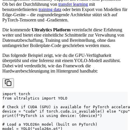
Ob bei der Durchführung von
transfer learning
mit
benutzerdefinierten
training data
oder beim Export von Modellen für
Edge-Geräte – die zugrundeliegende Architektur stützt sich auf
PyTorch-Tensoren und -Gradienten.
Die kommende
Ultralytics Platform
vereinfacht diese Erfahrung
weiter und bietet eine einheitliche Schnittstelle zur Verwaltung von
Datensatzbeschaffung, Training und Bereitstellung, ohne dass
umfangreicher Boilerplate-Code geschrieben werden muss.
Das folgende Beispiel zeigt, wie du die GPU-Verfügbarkeit
überprüfst und eine Inferenz mit einem YOLO-Modell ausführst.
Dabei wird verdeutlicht, wie das Framework die
Hardwarebeschleunigung im Hintergrund handhabt:
import torch

from ultralytics import YOLO

# Check if CUDA (GPU) is available for PyTorch accelera
device = "cuda" if torch.cuda.is_available() else "cpu"

print(f"PyTorch is using device: {device}")

# Load a YOLO26n model (built on PyTorch)

model = YOLO("yolo26n.pt")
