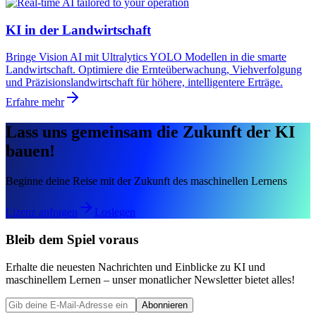
KI in der Landwirtschaft
Bringe Vision AI mit Ultralytics YOLO Modellen in die smarte
Landwirtschaft. Optimiere die Ernteüberwachung, Viehverfolgung
und Präzisionslandwirtschaft für höhere, intelligentere Erträge.
Erfahre mehr
Lass uns gemeinsam die Zukunft der KI
bauen!
Beginne deine Reise mit der Zukunft des maschinellen Lernens
Lizenz anfragen
Loslegen
Bleib dem Spiel voraus
Erhalte die neuesten Nachrichten und Einblicke zu KI und
maschinellem Lernen – unser monatlicher Newsletter bietet alles!
Abonnieren