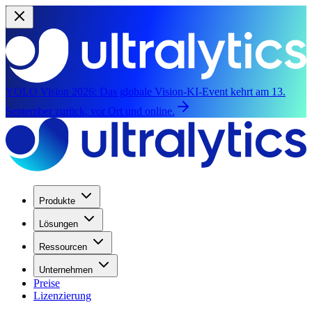
YOLO Vision 2026:
Das globale Vision-KI-Event kehrt am 13.
September zurück, vor Ort und online.
Produkte
Lösungen
Ressourcen
Unternehmen
Preise
Lizenzierung