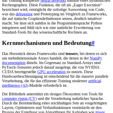
das Training komplexer
neural networks
mithilfe eines dynamischen
Rechengraphen. Diese Funktion, die oft als „Eager Execution“
bezeichnet wird, ermöglicht die sofortige Auswertung von Code,
was das
debugging
und Prototyping im Vergleich zu Frameworks,
die auf statische Graphendefinitionen setzen, deutlich intuitiver
macht. Sie lässt sich nahtlos in die Programmiersprache Python
integrieren und fühlt sich wie eine natürliche Erweiterung von
Standard-Tools für das wissenschaftliche Rechnen an.
Kernmechanismen und Bedeutung
#
Das Herzstück dieses Frameworks sind
tensors
, bei denen es sich
um mehrdimensionale Arrays handelt, die denen in der
NumPy
documentation
ähneln. Im Gegensatz zu Standard-Arrays sind
PyTorch-Tensoren jedoch darauf ausgelegt, die von NVIDIA
CUDA bereitgestellte
GPU acceleration
zu nutzen. Diese
Hardwarebeschleunigung ist entscheidend für die massive parallele
Verarbeitung, die für das effiziente Training moderner
artificial
intelligence (AI)
-Modelle erforderlich ist.
Die Bibliothek unterstützt ein riesiges Ökosystem von Tools für
computer vision (CV)
und die Verarbeitung natürlicher Sprache.
Durch die Bereitstellung eines reichhaltigen Sets an vorgefertigten
Layern, Optimierern und Verlustfunktionen vereinfacht sie den
Prozess der Erstellung von Algorithmen für Aufgaben wie
image