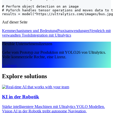
# Perform object detection on an image

# PyTorch handles tensor operations and moves data to t
results = model("https://ultralytics.com/images/bus.jpg
Auf dieser Seite
Kernmechanismen und Bedeutung
Praxisanwendungen
Vergleich mit
verwandten Tools
Integration mit Ultralytics
Flexible Unternehmenslizenzen
Gehe vom Prototyp zur Produktion mit YOLO26 von Ultralytics.
Volle kommerzielle Rechte, eine Lizenz.
Loslegen
Explore solutions
KI in der Robotik
Stärke intelligentere Maschinen mit Ultralytics YOLO Modellen.
Vision AI in der Robotik treibt autonome Navigation,