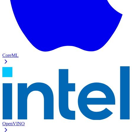
CoreML
OpenVINO