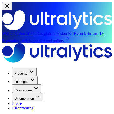
YOLO Vision 2026:
Das globale Vision-KI-Event kehrt am 13.
September zurück, vor Ort und online.
Produkte
Lösungen
Ressourcen
Unternehmen
Preise
Lizenzierung