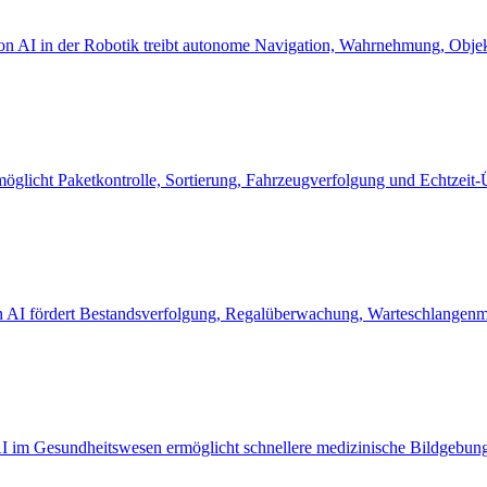
ion AI in der Robotik treibt autonome Navigation, Wahrnehmung, Objek
möglicht Paketkontrolle, Sortierung, Fahrzeugverfolgung und Echtzeit
n AI fördert Bestandsverfolgung, Regalüberwachung, Warteschlangenm
 im Gesundheitswesen ermöglicht schnellere medizinische Bildgebung,