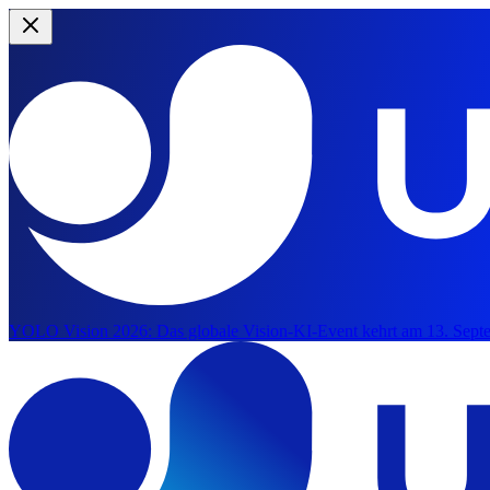
YOLO Vision 2026:
Das globale Vision-KI-Event kehrt am 13. Septe