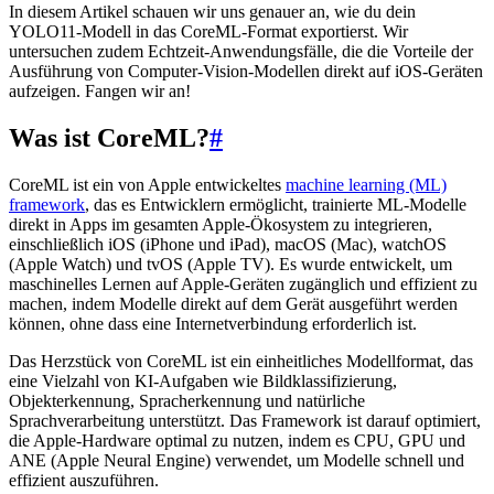
In diesem Artikel schauen wir uns genauer an, wie du dein
YOLO11-Modell in das CoreML-Format exportierst. Wir
untersuchen zudem Echtzeit-Anwendungsfälle, die die Vorteile der
Ausführung von Computer-Vision-Modellen direkt auf iOS-Geräten
aufzeigen. Fangen wir an!
Was ist CoreML?
#
CoreML ist ein von Apple entwickeltes
machine learning (ML)
framework
, das es Entwicklern ermöglicht, trainierte ML-Modelle
direkt in Apps im gesamten Apple-Ökosystem zu integrieren,
einschließlich iOS (iPhone und iPad), macOS (Mac), watchOS
(Apple Watch) und tvOS (Apple TV). Es wurde entwickelt, um
maschinelles Lernen auf Apple-Geräten zugänglich und effizient zu
machen, indem Modelle direkt auf dem Gerät ausgeführt werden
können, ohne dass eine Internetverbindung erforderlich ist.
Das Herzstück von CoreML ist ein einheitliches Modellformat, das
eine Vielzahl von KI-Aufgaben wie Bildklassifizierung,
Objekterkennung, Spracherkennung und natürliche
Sprachverarbeitung unterstützt. Das Framework ist darauf optimiert,
die Apple-Hardware optimal zu nutzen, indem es CPU, GPU und
ANE (Apple Neural Engine) verwendet, um Modelle schnell und
effizient auszuführen.