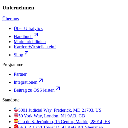
Unternehmen
Über uns
Über Ultralytics
Handbuch
Markenrichtlinien
Karriere
Wir stellen ein!
Shop
Programme
Partner
Integrationen
Beitrag zu OSS leisten
Standorte
5001 Judicial Way, Frederick, MD 21703, US
50 York Way, London, N1 9AB, GB
Cra de S. Jerónimo, 15 Centro, Madrid, 28014, ES
6F, CR Land Tower D, 91 Kefa Rd, Shenzhen,