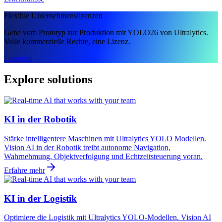
Flexible Unternehmenslizenzen
Gehe vom Prototyp zur Produktion mit YOLO26 von Ultralytics.
Volle kommerzielle Rechte, eine Lizenz.
Loslegen
Explore solutions
KI in der Robotik
Stärke intelligentere Maschinen mit Ultralytics YOLO Modellen.
Vision AI in der Robotik treibt autonome Navigation,
Wahrnehmung, Objektverfolgung und Echtzeitsteuerung voran.
Erfahre mehr
KI in der Logistik
Optimiere die Logistik mit Ultralytics YOLO-Modellen. Vision AI