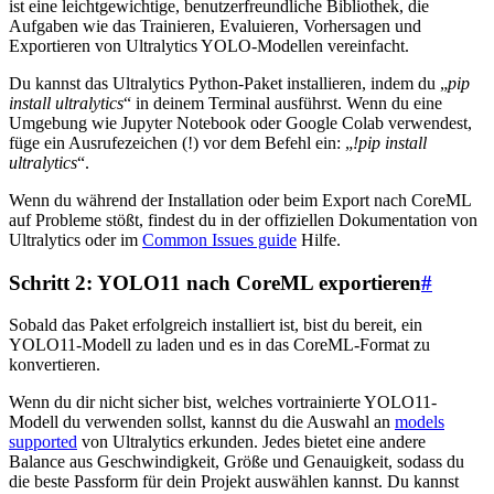
ist eine leichtgewichtige, benutzerfreundliche Bibliothek, die
Aufgaben wie das Trainieren, Evaluieren, Vorhersagen und
Exportieren von Ultralytics YOLO-Modellen vereinfacht.
Du kannst das Ultralytics Python-Paket installieren, indem du „
pip
install ultralytics
“ in deinem Terminal ausführst. Wenn du eine
Umgebung wie Jupyter Notebook oder Google Colab verwendest,
füge ein Ausrufezeichen (!) vor dem Befehl ein: „
!pip install
ultralytics
“.
Wenn du während der Installation oder beim Export nach CoreML
auf Probleme stößt, findest du in der offiziellen Dokumentation von
Ultralytics oder im
Common Issues guide
Hilfe.
Schritt 2: YOLO11 nach CoreML exportieren
#
Sobald das Paket erfolgreich installiert ist, bist du bereit, ein
YOLO11-Modell zu laden und es in das CoreML-Format zu
konvertieren.
Wenn du dir nicht sicher bist, welches vortrainierte YOLO11-
Modell du verwenden sollst, kannst du die Auswahl an
models
supported
von Ultralytics erkunden. Jedes bietet eine andere
Balance aus Geschwindigkeit, Größe und Genauigkeit, sodass du
die beste Passform für dein Projekt auswählen kannst. Du kannst