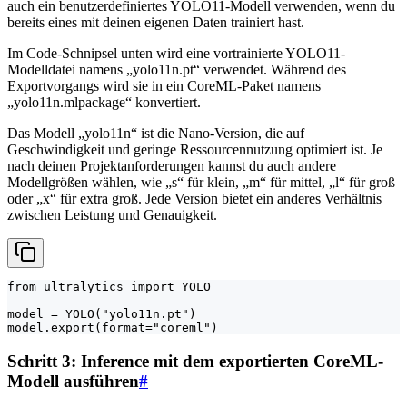
auch ein benutzerdefiniertes YOLO11-Modell verwenden, wenn du
bereits eines mit deinen eigenen Daten trainiert hast.
Im Code-Schnipsel unten wird eine vortrainierte YOLO11-
Modelldatei namens „yolo11n.pt“ verwendet. Während des
Exportvorgangs wird sie in ein CoreML-Paket namens
„yolo11n.mlpackage“ konvertiert.
Das Modell „yolo11n“ ist die Nano-Version, die auf
Geschwindigkeit und geringe Ressourcennutzung optimiert ist. Je
nach deinen Projektanforderungen kannst du auch andere
Modellgrößen wählen, wie „s“ für klein, „m“ für mittel, „l“ für groß
oder „x“ für extra groß. Jede Version bietet ein anderes Verhältnis
zwischen Leistung und Genauigkeit.
from ultralytics import YOLO

model = YOLO("yolo11n.pt")

model.export(format="coreml")
Schritt 3: Inference mit dem exportierten CoreML-
Modell ausführen
#