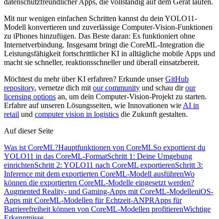
datenschutzfreundlicher Apps, die vollständig auf dem Gerät laufen.
Mit nur wenigen einfachen Schritten kannst du dein YOLO11-
Modell konvertieren und zuverlässige Computer-Vision-Funktionen
zu iPhones hinzufügen. Das Beste daran: Es funktioniert ohne
Internetverbindung. Insgesamt bringt die CoreML-Integration die
Leistungsfähigkeit fortschrittlicher KI in alltägliche mobile Apps und
macht sie schneller, reaktionsschneller und überall einsatzbereit.
Möchtest du mehr über KI erfahren? Erkunde unser
GitHub
repository
, vernetze dich mit
our community
und schau dir
our
licensing options
an, um dein Computer-Vision-Projekt zu starten.
Erfahre auf unseren Lösungsseiten, wie Innovationen wie
AI in
retail
und
computer vision in logistics
die Zukunft gestalten.
Auf dieser Seite
Was ist CoreML?
Hauptfunktionen von CoreML
So exportierst du
YOLO11 in das CoreML-Format
Schritt 1: Deine Umgebung
einrichten
Schritt 2: YOLO11 nach CoreML exportieren
Schritt 3:
Inference mit dem exportierten CoreML-Modell ausführen
Wo
können die exportierten CoreML-Modelle eingesetzt werden?
Augmented Reality- und Gaming-Apps mit CoreML-Modellen
iOS-
Apps mit CoreML-Modellen für Echtzeit-ANPR
Apps für
Barrierefreiheit können von CoreML-Modellen profitieren
Wichtige
Erkenntnisse