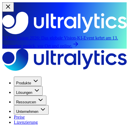
YOLO Vision 2026:
Das globale Vision-KI-Event kehrt am 13.
September zurück, vor Ort und online.
Produkte
Lösungen
Ressourcen
Unternehmen
Preise
Lizenzierung