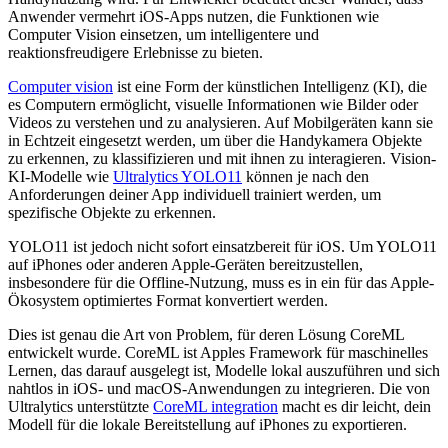
Anwender vermehrt iOS-Apps nutzen, die Funktionen wie
Computer Vision einsetzen, um intelligentere und
reaktionsfreudigere Erlebnisse zu bieten.
Computer vision
ist eine Form der künstlichen Intelligenz (KI), die
es Computern ermöglicht, visuelle Informationen wie Bilder oder
Videos zu verstehen und zu analysieren. Auf Mobilgeräten kann sie
in Echtzeit eingesetzt werden, um über die Handykamera Objekte
zu erkennen, zu klassifizieren und mit ihnen zu interagieren. Vision-
KI-Modelle wie
Ultralytics YOLO11
können je nach den
Anforderungen deiner App individuell trainiert werden, um
spezifische Objekte zu erkennen.
YOLO11 ist jedoch nicht sofort einsatzbereit für iOS. Um YOLO11
auf iPhones oder anderen Apple-Geräten bereitzustellen,
insbesondere für die Offline-Nutzung, muss es in ein für das Apple-
Ökosystem optimiertes Format konvertiert werden.
Dies ist genau die Art von Problem, für deren Lösung CoreML
entwickelt wurde. CoreML ist Apples Framework für maschinelles
Lernen, das darauf ausgelegt ist, Modelle lokal auszuführen und sich
nahtlos in iOS- und macOS-Anwendungen zu integrieren. Die von
Ultralytics unterstützte
CoreML integration
macht es dir leicht, dein
Modell für die lokale Bereitstellung auf iPhones zu exportieren.