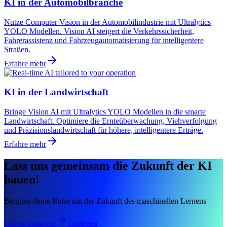
KI in der Automobilbranche
Nutze Computer Vision in der Automobilindustrie mit Ultralytics
YOLO Modellen. Vision AI steigert die Verkehrssicherheit,
Fahrerassistenz und Fahrzeugautomatisierung für intelligentere
Straßen.
Erfahre mehr
KI in der Landwirtschaft
Bringe Vision AI mit Ultralytics YOLO Modellen in die smarte
Landwirtschaft. Optimiere die Ernteüberwachung, Viehverfolgung
und Präzisionslandwirtschaft für höhere, intelligentere Erträge.
Erfahre mehr
Lass uns gemeinsam die Zukunft der KI
bauen!
Beginne deine Reise mit der Zukunft des maschinellen Lernens
Lizenz anfragen
Loslegen