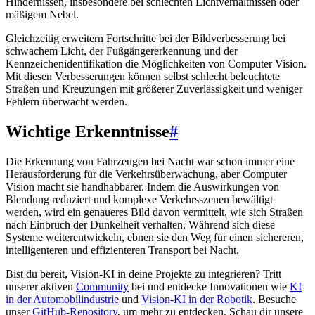
Hindernissen, insbesondere bei schlechten Lichtverhältnissen oder
mäßigem Nebel.
Gleichzeitig erweitern Fortschritte bei der Bildverbesserung bei
schwachem Licht, der Fußgängererkennung und der
Kennzeichenidentifikation die Möglichkeiten von Computer Vision.
Mit diesen Verbesserungen können selbst schlecht beleuchtete
Straßen und Kreuzungen mit größerer Zuverlässigkeit und weniger
Fehlern überwacht werden.
Wichtige Erkenntnisse
#
Die Erkennung von Fahrzeugen bei Nacht war schon immer eine
Herausforderung für die Verkehrsüberwachung, aber Computer
Vision macht sie handhabbarer. Indem die Auswirkungen von
Blendung reduziert und komplexe Verkehrsszenen bewältigt
werden, wird ein genaueres Bild davon vermittelt, wie sich Straßen
nach Einbruch der Dunkelheit verhalten. Während sich diese
Systeme weiterentwickeln, ebnen sie den Weg für einen sichereren,
intelligenteren und effizienteren Transport bei Nacht.
Bist du bereit, Vision-KI in deine Projekte zu integrieren? Tritt
unserer aktiven
Community
bei und entdecke Innovationen wie
KI
in der Automobilindustrie
und
Vision-KI in der Robotik
. Besuche
unser
GitHub-Repository
, um mehr zu entdecken. Schau dir unsere