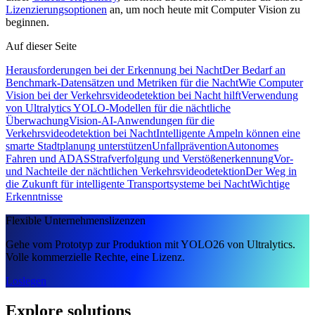
Lizenzierungsoptionen
an, um noch heute mit Computer Vision zu
beginnen.
Auf dieser Seite
Herausforderungen bei der Erkennung bei Nacht
Der Bedarf an
Benchmark-Datensätzen und Metriken für die Nacht
Wie Computer
Vision bei der Verkehrsvideodetektion bei Nacht hilft
Verwendung
von Ultralytics YOLO-Modellen für die nächtliche
Überwachung
Vision-AI-Anwendungen für die
Verkehrsvideodetektion bei Nacht
Intelligente Ampeln können eine
smarte Stadtplanung unterstützen
Unfallprävention
Autonomes
Fahren und ADAS
Strafverfolgung und Verstößenerkennung
Vor-
und Nachteile der nächtlichen Verkehrsvideodetektion
Der Weg in
die Zukunft für intelligente Transportsysteme bei Nacht
Wichtige
Erkenntnisse
Flexible Unternehmenslizenzen
Gehe vom Prototyp zur Produktion mit YOLO26 von Ultralytics.
Volle kommerzielle Rechte, eine Lizenz.
Loslegen
Explore solutions