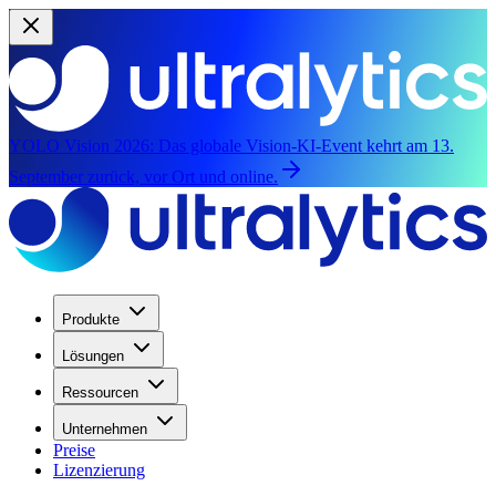
YOLO Vision 2026:
Das globale Vision-KI-Event kehrt am 13.
September zurück, vor Ort und online.
Produkte
Lösungen
Ressourcen
Unternehmen
Preise
Lizenzierung