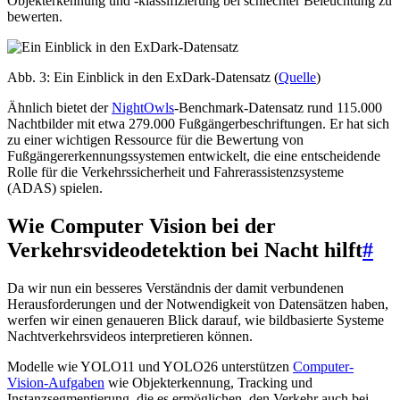
Objekterkennung und -klassifizierung bei schlechter Beleuchtung zu
bewerten.
Abb. 3: Ein Einblick in den ExDark-Datensatz (
Quelle
)
Ähnlich bietet der
NightOwls
-Benchmark-Datensatz rund 115.000
Nachtbilder mit etwa 279.000 Fußgängerbeschriftungen. Er hat sich
zu einer wichtigen Ressource für die Bewertung von
Fußgängererkennungssystemen entwickelt, die eine entscheidende
Rolle für die Verkehrssicherheit und Fahrerassistenzsysteme
(ADAS) spielen.
Wie Computer Vision bei der
Verkehrsvideodetektion bei Nacht hilft
#
Da wir nun ein besseres Verständnis der damit verbundenen
Herausforderungen und der Notwendigkeit von Datensätzen haben,
werfen wir einen genaueren Blick darauf, wie bildbasierte Systeme
Nachtverkehrsvideos interpretieren können.
Modelle wie YOLO11 und YOLO26 unterstützen
Computer-
Vision-Aufgaben
wie Objekterkennung, Tracking und
Instanzsegmentierung, die es ermöglichen, den Verkehr auch bei