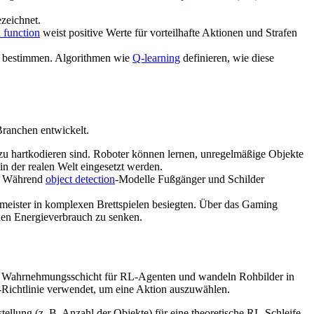
zeichnet.
 function
weist positive Werte für vorteilhafte Aktionen und Strafen
zu bestimmen. Algorithmen wie
Q-learning
definieren, wie diese
Branchen entwickelt.
u hartkodieren sind. Roboter können lernen, unregelmäßige Objekte
 in der realen Welt eingesetzt werden.
n. Während
object detection
-Modelle Fußgänger und Schilder
eister in komplexen Brettspielen besiegten. Über das Gaming
 den Energieverbrauch zu senken.
s Wahrnehmungsschicht für RL-Agenten und wandeln Rohbilder in
-Richtlinie verwendet, um eine Aktion auszuwählen.
lung (z. B. Anzahl der Objekte) für eine theoretische RL-Schleife