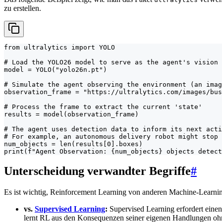
zu erstellen.
from ultralytics import YOLO

# Load the YOLO26 model to serve as the agent's vision 
model = YOLO("yolo26n.pt")

# Simulate the agent observing the environment (an imag
observation_frame = "https://ultralytics.com/images/bus
# Process the frame to extract the current 'state'

results = model(observation_frame)

# The agent uses detection data to inform its next acti
# For example, an autonomous delivery robot might stop 
num_objects = len(results[0].boxes)

print(f"Agent Observation: {num_objects} objects detect
Unterscheidung verwandter Begriffe
#
Es ist wichtig, Reinforcement Learning von anderen Machine-Learni
vs.
Supervised Learning
:
Supervised Learning erfordert einen 
lernt RL aus den Konsequenzen seiner eigenen Handlungen ohne