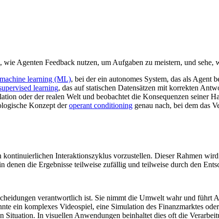
, wie Agenten Feedback nutzen, um Aufgaben zu meistern, und sehe, 
machine learning (ML)
, bei der ein autonomes System, das als Agent b
supervised learning
, das auf statischen Datensätzen mit korrekten An
lation oder der realen Welt und beobachtet die Konsequenzen seiner Ha
hologische Konzept der
operant conditioning
genau nach, bei dem das Ve
nen kontinuierlichen Interaktionszyklus vorzustellen. Dieser Rahmen wir
, in denen die Ergebnisse teilweise zufällig und teilweise durch den Ent
tscheidungen verantwortlich ist. Sie nimmt die Umwelt wahr und führt 
önnte ein komplexes Videospiel, eine Simulation des Finanzmarktes od
Situation. In visuellen Anwendungen beinhaltet dies oft die Verarbei