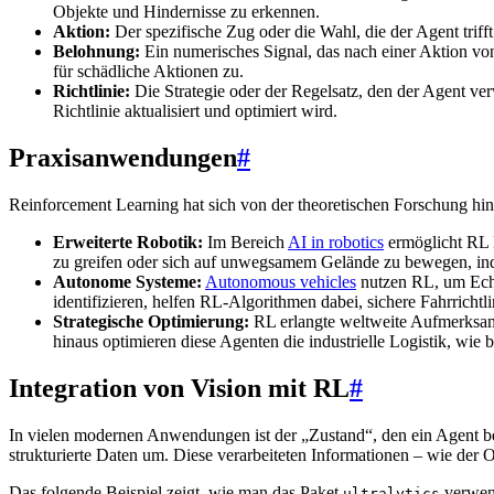
Objekte und Hindernisse zu erkennen.
Aktion:
Der spezifische Zug oder die Wahl, die der Agent triff
Belohnung:
Ein numerisches Signal, das nach einer Aktion vo
für schädliche Aktionen zu.
Richtlinie:
Die Strategie oder der Regelsatz, den der Agent v
Richtlinie aktualisiert und optimiert wird.
Praxisanwendungen
#
Reinforcement Learning hat sich von der theoretischen Forschung hi
Erweiterte Robotik:
Im Bereich
AI in robotics
ermöglicht RL 
zu greifen oder sich auf unwegsamem Gelände zu bewegen, in
Autonome Systeme:
Autonomous vehicles
nutzen RL, um Echt
identifizieren, helfen RL-Algorithmen dabei, sichere Fahrrich
Strategische Optimierung:
RL erlangte weltweite Aufmerksam
hinaus optimieren diese Agenten die industrielle Logistik, wi
Integration von Vision mit RL
#
In vielen modernen Anwendungen ist der „Zustand“, den ein Agent be
strukturierte Daten um. Diese verarbeiteten Informationen – wie de
Das folgende Beispiel zeigt, wie man das Paket
verwend
ultralytics