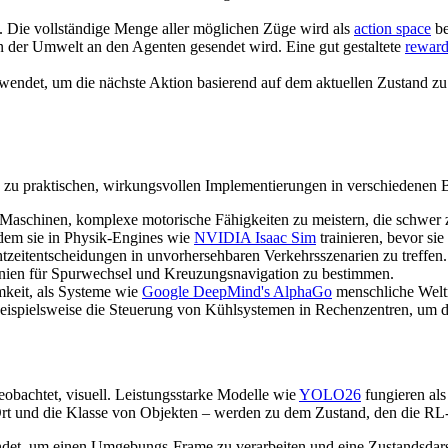
t. Die vollständige Menge aller möglichen Züge wird als
action space
be
n der Umwelt an den Agenten gesendet wird. Eine gut gestaltete
reward
erwendet, um die nächste Aktion basierend auf dem aktuellen Zustand 
n zu praktischen, wirkungsvollen Implementierungen in verschiedenen 
Maschinen, komplexe motorische Fähigkeiten zu meistern, die schwer z
dem sie in Physik-Engines wie
NVIDIA Isaac Sim
trainieren, bevor sie
zeitentscheidungen in unvorhersehbaren Verkehrsszenarien zu treffe
tlinien für Spurwechsel und Kreuzungsnavigation zu bestimmen.
keit, als Systeme wie
Google DeepMind's AlphaGo
menschliche Weltm
e beispielsweise die Steuerung von Kühlsystemen in Rechenzentren, um
obachtet, visuell. Leistungsstarke Modelle wie
YOLO26
fungieren al
r Ort und die Klasse von Objekten – werden zu dem Zustand, den die RL
et, um einen Umgebungs-Frame zu verarbeiten und eine Zustandsdarstel