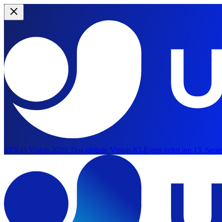
YOLO Vision 2026:
Das globale Vision-KI-Event kehrt am 13. Septe