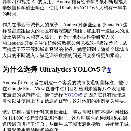
器学习和视觉 AI 的应用。Andrea 拥有经济学背景和斯坦福大
学数据科学硕士学位，使用 Ultralytics YOLOv5 大约有一年半
的时间。
作为在墨西哥城长大的孩子，Andrea 对像圣达菲 (Santa Fe) 这
样贫富差距巨大的社区有着深刻的感触，那里有一道巨大的混
凝土墙将富人和穷人隔开。作为一名数据科学研究人员，
Vallebueno 开始关注传统经济数据如何忽视这些极端差异，从
而掩盖了不平等和城市衰退的指标。她意识到，随着全球城市
人口的不断涌入，缺乏详细数据的问题只会变得更加紧迫。
为什么选择 Ultralytics YOLOv5？
#
Andrea 和 Yong 旨在创建一个客观的城市衰退衡量标准。他们
在 Google Street View 图像中使用目标检测来捕捉八个表征城
市衰退的城市特征。他们选择
YOLOv5
是因为它具有推理速
度快以及使用上下文信息的优势，这对他们的用例至关重要。
该训练模型被用于对来自旧金山、墨西哥城和南本德不同社区
的 114,000 张街景图像进行推理。这八种属性的检测结果在街
道段层面进行了汇总，从而生成了城市衰退指数，并衡量了城
市衰退发生率随时间的变化。