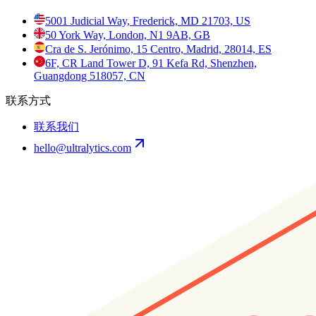
5001 Judicial Way, Frederick, MD 21703, US
50 York Way, London, N1 9AB, GB
Cra de S. Jerónimo, 15 Centro, Madrid, 28014, ES
6F, CR Land Tower D, 91 Kefa Rd, Shenzhen,
Guangdong 518057, CN
联系方式
联系我们
hello@ultralytics.com