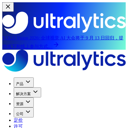
YOLO Vision 2026:
全球视觉 AI 大会将于 9 月 13 日回归，提
供线下和线上参与方式。
产品
解决方案
资源
公司
定价
许可