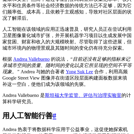
水平和住房条件等社会经济数据的传统方法已不足够，因为它
们频率低、成本高，且依赖于主观感知，导致对社区层面的状
况了解滞后。
人工智能在该领域的应用正迅速普及，研究人员正在尝试利用
卫星图像量化城市扩张，并开展机器学习项目以生成发展中国
家贫困、财富和收入的大规模映射。尽管取得了这些进展，但
城市环境内的物理景观及其随时间的变化仍有待充分探索。
根据
Andrea Vallebueno
的说法，
“目前还没有足够的指标来记
录城市空间的质量、随时间的变化以及它所呈现的空间不平等
现象。”
Andrea 与她的合著者
Yong Suk Lee
合作，利用高频
Google Street View 图像并在街道区段层面构建面板数据来填
补这一空白，使他们成为该领域的先驱。
Andrea Vallebueno 是
斯坦福大学监管、评估与治理实验室
的计
算科学研究员。
用人工智能行善
#
Andrea 热衷于将数据科学应用于公益事业，这促使她探索机