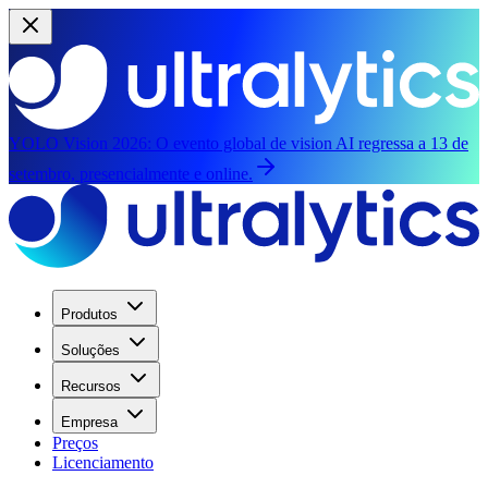
YOLO Vision 2026:
O evento global de vision AI regressa a 13 de
setembro, presencialmente e online.
Produtos
Soluções
Recursos
Empresa
Preços
Licenciamento