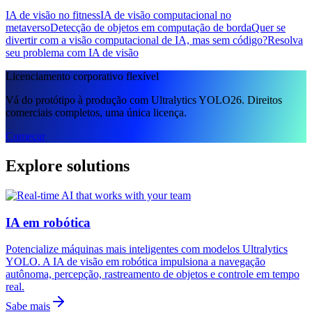
IA de visão no fitness
IA de visão computacional no
metaverso
Detecção de objetos em computação de borda
Quer se
divertir com a visão computacional de IA, mas sem código?
Resolva
seu problema com IA de visão
Licenciamento corporativo flexível
Vá do protótipo à produção com Ultralytics YOLO26. Direitos
comerciais completos, uma única licença.
Começar
Explore solutions
IA em robótica
Potencialize máquinas mais inteligentes com modelos Ultralytics
YOLO. A IA de visão em robótica impulsiona a navegação
autônoma, percepção, rastreamento de objetos e controle em tempo
real.
Sabe mais