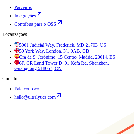
Parceiros
Integrações
Contribua para o OSS
Localizações
5001 Judicial Way, Frederick, MD 21703, US
50 York Way, London, N1 9AB, GB
Cra de S. Jerónimo, 15 Centro, Madrid, 28014, ES
6F, CR Land Tower D, 91 Kefa Rd, Shenzhen,
Guangdong 518057, CN
Contato
Fale conosco
hello@ultralytics.com