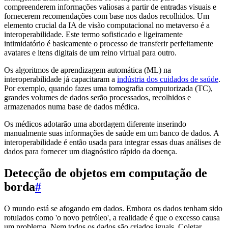
compreenderem informações valiosas a partir de entradas visuais e
fornecerem recomendações com base nos dados recolhidos. Um
elemento crucial da IA de visão computacional no metaverso é a
interoperabilidade. Este termo sofisticado e ligeiramente
intimidatório é basicamente o processo de transferir perfeitamente
avatares e itens digitais de um reino virtual para outro.
Os algoritmos de aprendizagem automática (ML) na
interoperabilidade já capacitaram a
indústria dos cuidados de saúde
.
Por exemplo, quando fazes uma tomografia computorizada (TC),
grandes volumes de dados serão processados, recolhidos e
armazenados numa base de dados médica.
Os médicos adotarão uma abordagem diferente inserindo
manualmente suas informações de saúde em um banco de dados. A
interoperabilidade é então usada para integrar essas duas análises de
dados para fornecer um diagnóstico rápido da doença.
Detecção de objetos em computação de
borda
#
O mundo está se afogando em dados. Embora os dados tenham sido
rotulados como 'o novo petróleo', a realidade é que o excesso causa
um problema. Nem todos os dados são criados iguais. Coletar,