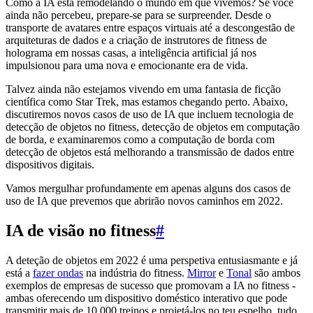
Como a IA está remodelando o mundo em que vivemos? Se você
ainda não percebeu, prepare-se para se surpreender. Desde o
transporte de avatares entre espaços virtuais até a descongestão de
arquiteturas de dados e a criação de instrutores de fitness de
holograma em nossas casas, a inteligência artificial já nos
impulsionou para uma nova e emocionante era de vida.
Talvez ainda não estejamos vivendo em uma fantasia de ficção
científica como Star Trek, mas estamos chegando perto. Abaixo,
discutiremos novos casos de uso de IA que incluem tecnologia de
detecção de objetos no fitness, detecção de objetos em computação
de borda, e examinaremos como a computação de borda com
detecção de objetos está melhorando a transmissão de dados entre
dispositivos digitais.
Vamos mergulhar profundamente em apenas alguns dos casos de
uso de IA que prevemos que abrirão novos caminhos em 2022.
IA de visão no fitness
#
A deteção de objetos em 2022 é uma perspetiva entusiasmante e já
está a
fazer ondas
na indústria do fitness.
Mirror
e
Tonal
são ambos
exemplos de empresas de sucesso que promovam a IA no fitness -
ambas oferecendo um dispositivo doméstico interativo que pode
transmitir mais de 10.000 treinos e projetá-los no teu espelho, tudo