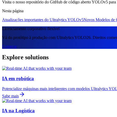
Visita o nosso repositório do GitHub de código aberto YOLOv5 para t
Nesta página
Atualizações importantes do Ultralytics YOLOv5
Novos Modelos de C
Licenciamento corporativo flexível
Vá do protótipo à produção com Ultralytics YOLO26. Direitos comerc
Começar
Explore solutions
IA em robótica
Potencialize máquinas mais inteligentes com modelos Ultralytics YOL
Sabe mais
IA na Logística