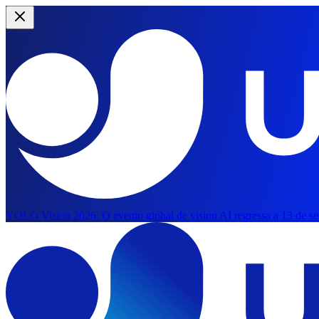
YOLO Vision 2026:
O evento global de vision AI regressa a 13 de s