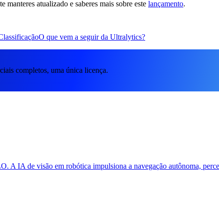
e manteres atualizado e saberes mais sobre este
lançamento
.
lassificação
O que vem a seguir da Ultralytics?
iais completos, uma única licença.
O. A IA de visão em robótica impulsiona a navegação autônoma, percep