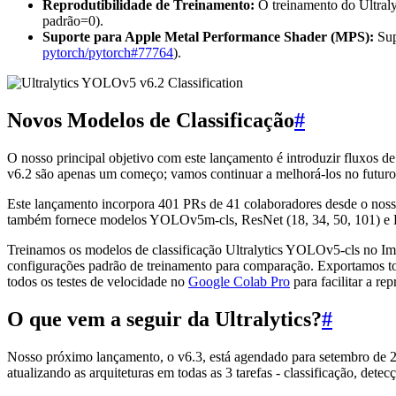
Reprodutibilidade de Treinamento:
O treinamento do Ultral
padrão=0).
Suporte para Apple Metal Performance Shader (MPS):
Sup
pytorch/pytorch#77764
).
Novos Modelos de Classificação
#
O nosso principal objetivo com este lançamento é introduzir fluxos 
v6.2 são apenas um começo; vamos continuar a melhorá-los no futuro
Este lançamento incorpora 401 PRs de 41 colaboradores desde o noss
também fornece modelos YOLOv5m-cls, ResNet (18, 34, 50, 101) e Ef
Treinamos os modelos de classificação Ultralytics YOLOv5-cls no I
configurações padrão de treinamento para comparação. Exportamos 
todos os testes de velocidade no
Google Colab Pro
para facilitar a rep
O que vem a seguir da Ultralytics?
#
Nosso próximo lançamento, o v6.3, está agendado para setembro de 20
atualizando as arquiteturas em todas as 3 tarefas - classificação, dete