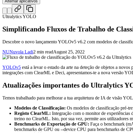
Alternar aplicativos
Ultralytics YOLO
Simplificando Fluxos de Trabalho de Clas
Descobre o novo lançamento YOLOv5 v6.2 com modelos de classifica
NU
Nuvola Ladi
2 min read
August 25, 2022
YOLOv5
está a levar o estado da arte na deteção de objetos a novo
integrações com ClearML e Deci, apresentamos-te a nova versão Y
Atualizações importantes do Ultralytics 
Temos trabalhado para melhorar a tua arquitetura de IA de visão YO
Modelos de Classificação:
Os modelos de classificação pré-tre
Registo ClearML:
Integração com o monitor de experiências 
treino no ClearML. Isto, por sua vez, permite aos utilizadores
Benchmarks de Exportação de GPU:
Faça o benchmark (mAP
benchmarks de GPU ou --device CPU para benchmarks de CP