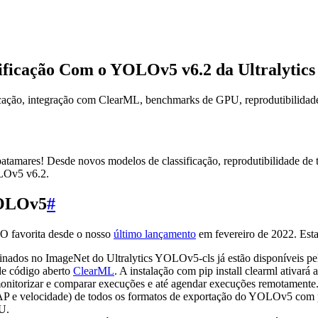
sificação Com o YOLOv5 v6.2 da Ultralytics
ção, integração com ClearML, benchmarks de GPU, reprodutibilidade 
s patamares! Desde novos modelos de classificação, reprodutibilidade d
OLOv5 v6.2.
YOLOv5
#
LO favorita desde o nosso
último lançamento
em fevereiro de 2022. Est
inados no ImageNet do Ultralytics YOLOv5-cls já estão disponíveis pel
de código aberto
ClearML
. A instalação com pip install clearml ativará
 monitorizar e comparar execuções e até agendar execuções remotamente
 e velocidade) de todos os formatos de exportação do YOLOv5 com pyt
U.