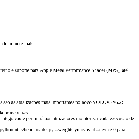
de treino e mais.
e treino e suporte para Apple Metal Performance Shader (MPS), até
as são as atualizações mais importantes no novo YOLOv5 v6.2:
a primeira vez.
 a integração e permitirá aos utilizadores monitorizar cada execução de
.
hon utils/benchmarks.py --weights yolov5s.pt --device 0 para