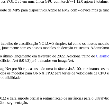
ytics YOLOv5 em uma única GPU com torch>=1.12.0 agora é totalmente
orte de MPS para dispositivos Apple M1/M2 com --device mps (a funci
de trabalho de classificação YOLOv5 simples, tal como os nossos mode
, juntamente com os nossos modelos de deteção existentes. Adoraríamo
o último lançamento em fevereiro de 2022. Adiciona treino de
Classifi
ficientNet (b0-b3) pré-treinados em ImageNet.
mageNet por 90 épocas usando uma instância 4xA100, e treinamos os m
todos os modelos para ONNX FP32 para testes de velocidade de CPU e
rodutibilidade.
22 e trará suporte oficial à segmentação de instâncias para o Ultral
cção e segmentação.