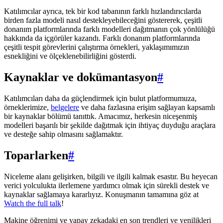
Katılımcılar ayrıca, tek bir kod tabanının farklı hızlandırıcılarda
birden fazla modeli nasıl destekleyebileceğini göstererek, çeşitli
donanım platformlarında farklı modelleri dağıtmanın çok yönlülüğü
hakkında da içgörüler kazandı. Farklı donanım platformlarında
çeşitli tespit görevlerini çalıştırma örnekleri, yaklaşımımızın
esnekliğini ve ölçeklenebilirliğini gösterdi.
Kaynaklar ve dokümantasyon
#
Katılımcıları daha da güçlendirmek için bulut platformumuza,
örneklerimize,
belgelere
ve daha fazlasına erişim sağlayan kapsamlı
bir kaynaklar bölümü tanıttık. Amacımız, herkesin niceşenmiş
modelleri başarılı bir şekilde dağıtmak için ihtiyaç duyduğu araçlara
ve desteğe sahip olmasını sağlamaktır.
Toparlarken
#
Niceleme alanı gelişirken, bilgili ve ilgili kalmak esastır. Bu heyecan
verici yolculukta ilerlemene yardımcı olmak için sürekli destek ve
kaynaklar sağlamaya kararlıyız. Konuşmanın tamamına göz at
Watch the full talk
!
Makine öğrenimi ve yapay zekadaki en son trendleri ve yenilikleri