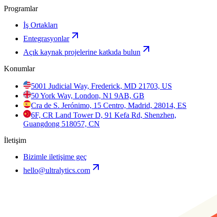
Programlar
İş Ortakları
Entegrasyonlar
Açık kaynak projelerine katkıda bulun
Konumlar
5001 Judicial Way, Frederick, MD 21703, US
50 York Way, London, N1 9AB, GB
Cra de S. Jerónimo, 15 Centro, Madrid, 28014, ES
6F, CR Land Tower D, 91 Kefa Rd, Shenzhen,
Guangdong 518057, CN
İletişim
Bizimle iletişime geç
hello@ultralytics.com