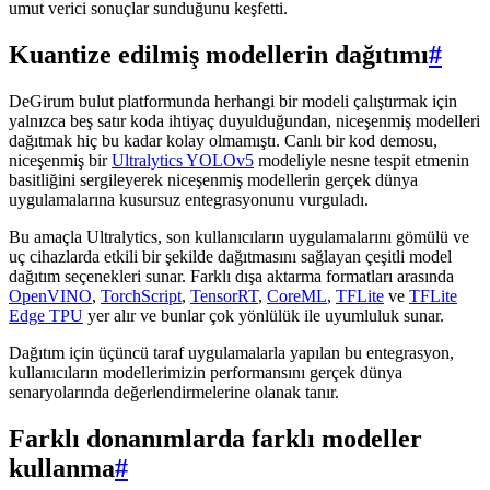
umut verici sonuçlar sunduğunu keşfetti.
Kuantize edilmiş modellerin dağıtımı
#
DeGirum bulut platformunda herhangi bir modeli çalıştırmak için
yalnızca beş satır koda ihtiyaç duyulduğundan, niceşenmiş modelleri
dağıtmak hiç bu kadar kolay olmamıştı. Canlı bir kod demosu,
niceşenmiş bir
Ultralytics YOLOv5
modeliyle nesne tespit etmenin
basitliğini sergileyerek niceşenmiş modellerin gerçek dünya
uygulamalarına kusursuz entegrasyonunu vurguladı.
Bu amaçla Ultralytics, son kullanıcıların uygulamalarını gömülü ve
uç cihazlarda etkili bir şekilde dağıtmasını sağlayan çeşitli model
dağıtım seçenekleri sunar. Farklı dışa aktarma formatları arasında
OpenVINO
,
TorchScript
,
TensorRT
,
CoreML
,
TFLite
ve
TFLite
Edge TPU
yer alır ve bunlar çok yönlülük ile uyumluluk sunar.
Dağıtım için üçüncü taraf uygulamalarla yapılan bu entegrasyon,
kullanıcıların modellerimizin performansını gerçek dünya
senaryolarında değerlendirmelerine olanak tanır.
Farklı donanımlarda farklı modeller
kullanma
#