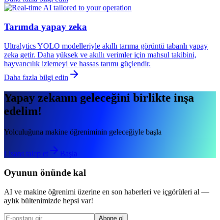
Tarımda yapay zeka
Ultralytics YOLO modelleriyle akıllı tarıma görüntü tabanlı yapay
zeka getir. Daha yüksek ve akıllı verimler için mahsul takibini,
hayvancılık izlemeyi ve hassas tarımı güçlendir.
Daha fazla bilgi edin
Yapay zekanın geleceğini birlikte inşa
edelim!
Yolculuğuna makine öğreniminin geleceğiyle başla
Lisans talep et
Başla
Oyunun önünde kal
AI ve makine öğrenimi üzerine en son haberleri ve içgörüleri al —
aylık bültenimizde hepsi var!
Abone ol