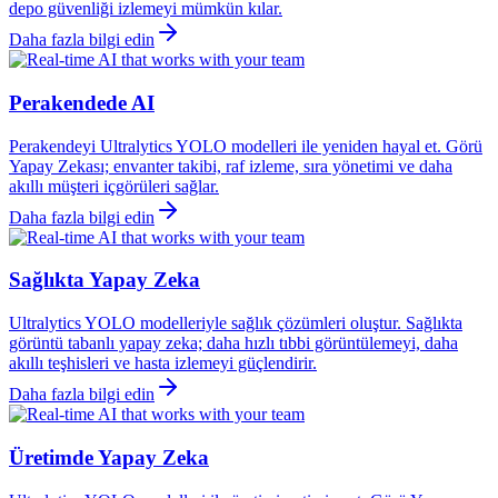
depo güvenliği izlemeyi mümkün kılar.
Daha fazla bilgi edin
Perakendede AI
Perakendeyi Ultralytics YOLO modelleri ile yeniden hayal et. Görü
Yapay Zekası; envanter takibi, raf izleme, sıra yönetimi ve daha
akıllı müşteri içgörüleri sağlar.
Daha fazla bilgi edin
Sağlıkta Yapay Zeka
Ultralytics YOLO modelleriyle sağlık çözümleri oluştur. Sağlıkta
görüntü tabanlı yapay zeka; daha hızlı tıbbi görüntülemeyi, daha
akıllı teşhisleri ve hasta izlemeyi güçlendirir.
Daha fazla bilgi edin
Üretimde Yapay Zeka