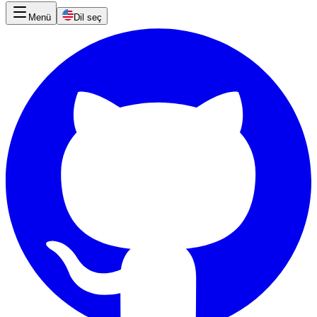
Menü
Dil seç