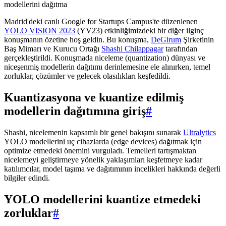
Madrid'deki canlı Google for Startups Campus'te düzenlenen
YOLO VISION 2023
(YV23) etkinliğimizdeki bir diğer ilginç
konuşmanın özetine hoş geldin. Bu konuşma,
DeGirum
Şirketinin
Baş Mimarı ve Kurucu Ortağı
Shashi Chilappagar
tarafından
gerçekleştirildi. Konuşmada niceleme (quantization) dünyası ve
niceşenmiş modellerin dağıtımı derinlemesine ele alınırken, temel
zorluklar, çözümler ve gelecek olasılıkları keşfedildi.
Kuantizasyona ve kuantize edilmiş
modellerin dağıtımına giriş
#
Shashi, nicelemenin kapsamlı bir genel bakışını sunarak
Ultralytics
YOLO modellerini uç cihazlarda (edge devices) dağıtmak için
optimize etmedeki önemini vurguladı. Temelleri tartışmaktan
nicelemeyi geliştirmeye yönelik yaklaşımları keşfetmeye kadar
katılımcılar, model taşıma ve dağıtımının incelikleri hakkında değerli
bilgiler edindi.
YOLO modellerini kuantize etmedeki
zorluklar
#