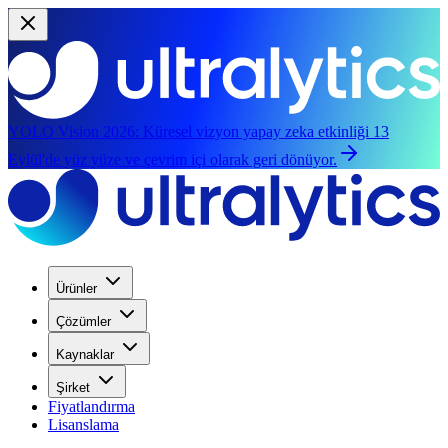
YOLO Vision 2026:
Küresel vizyon yapay zeka etkinliği 13
Eylül'de yüz yüze ve çevrim içi olarak geri dönüyor.
Ürünler
Çözümler
Kaynaklar
Şirket
Fiyatlandırma
Lisanslama