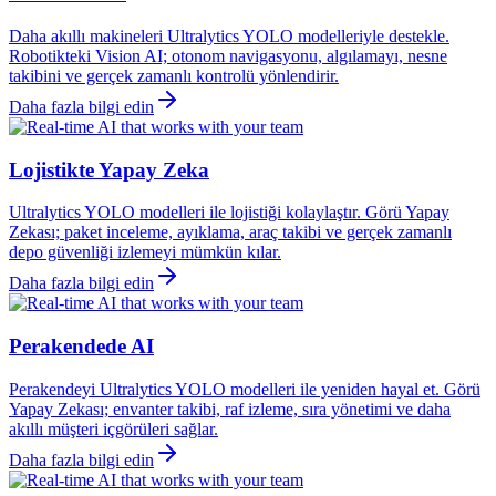
Daha akıllı makineleri Ultralytics YOLO modelleriyle destekle.
Robotikteki Vision AI; otonom navigasyonu, algılamayı, nesne
takibini ve gerçek zamanlı kontrolü yönlendirir.
Daha fazla bilgi edin
Lojistikte Yapay Zeka
Ultralytics YOLO modelleri ile lojistiği kolaylaştır. Görü Yapay
Zekası; paket inceleme, ayıklama, araç takibi ve gerçek zamanlı
depo güvenliği izlemeyi mümkün kılar.
Daha fazla bilgi edin
Perakendede AI
Perakendeyi Ultralytics YOLO modelleri ile yeniden hayal et. Görü
Yapay Zekası; envanter takibi, raf izleme, sıra yönetimi ve daha
akıllı müşteri içgörüleri sağlar.
Daha fazla bilgi edin