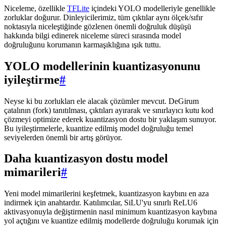
Niceleme, özellikle
TFLite
içindeki YOLO modelleriyle genellikle
zorluklar doğurur. Dinleyicilerimiz, tüm çıktılar aynı ölçek/sıfır
noktasıyla niceleştiğinde gözlenen önemli doğruluk düşüşü
hakkında bilgi edinerek niceleme süreci sırasında model
doğruluğunu korumanın karmaşıklığına ışık tuttu.
YOLO modellerinin kuantizasyonunu
iyileştirme
#
Neyse ki bu zorlukları ele alacak çözümler mevcut. DeGirum
çatalının (fork) tanıtılması, çıktıları ayırarak ve sınırlayıcı kutu kod
çözmeyi optimize ederek kuantizasyon dostu bir yaklaşım sunuyor.
Bu iyileştirmelerle, kuantize edilmiş model doğruluğu temel
seviyelerden önemli bir artış görüyor.
Daha kuantizasyon dostu model
mimarileri
#
Yeni model mimarilerini keşfetmek, kuantizasyon kaybını en aza
indirmek için anahtardır. Katılımcılar, SiLU'yu sınırlı ReLU6
aktivasyonuyla değiştirmenin nasıl minimum kuantizasyon kaybına
yol açtığını ve kuantize edilmiş modellerde doğruluğu korumak için