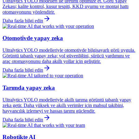
Ultralytics YOLO modelleri ile üretimi optimize et. Görü Yapay
Zekası; kalite kontrol, kusur tespiti, KKD uyumu ve montaj hattı
otomasyonunu yönlendirir.
Daha fazla bilgi edin
Otomotivde yapay zeka
Ultralytics YOLO modelleriyle otomotivde bilgisayarlı görü uygula.
Görüntü tabanlı yapay zeka; yol güvenliğini, sürücü yardımını ve
araç otomasyonunu daha akıllı yollar için geliştirir.
Daha fazla bilgi edin
Tarımda yapay zeka
Ultralytics YOLO modelleriyle akıllı tarıma görüntü tabanlı yapay
zeka getir. Daha yüksek ve akıllı verimler için mahsul takibini,
hayvancılık izlemeyi ve hassas tarımı güçlendir.
Daha fazla bilgi edin
Robotikte AI