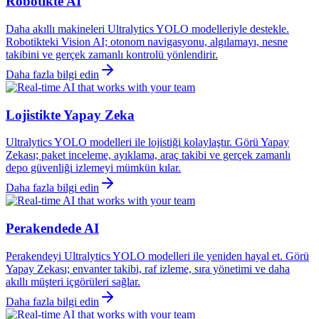
Robotikte AI
Daha akıllı makineleri Ultralytics YOLO modelleriyle destekle.
Robotikteki Vision AI; otonom navigasyonu, algılamayı, nesne
takibini ve gerçek zamanlı kontrolü yönlendirir.
Daha fazla bilgi edin
Lojistikte Yapay Zeka
Ultralytics YOLO modelleri ile lojistiği kolaylaştır. Görü Yapay
Zekası; paket inceleme, ayıklama, araç takibi ve gerçek zamanlı
depo güvenliği izlemeyi mümkün kılar.
Daha fazla bilgi edin
Perakendede AI
Perakendeyi Ultralytics YOLO modelleri ile yeniden hayal et. Görü
Yapay Zekası; envanter takibi, raf izleme, sıra yönetimi ve daha
akıllı müşteri içgörüleri sağlar.
Daha fazla bilgi edin