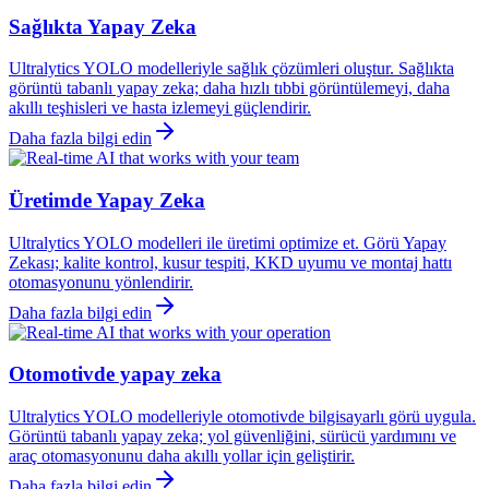
Sağlıkta Yapay Zeka
Ultralytics YOLO modelleriyle sağlık çözümleri oluştur. Sağlıkta
görüntü tabanlı yapay zeka; daha hızlı tıbbi görüntülemeyi, daha
akıllı teşhisleri ve hasta izlemeyi güçlendirir.
Daha fazla bilgi edin
Üretimde Yapay Zeka
Ultralytics YOLO modelleri ile üretimi optimize et. Görü Yapay
Zekası; kalite kontrol, kusur tespiti, KKD uyumu ve montaj hattı
otomasyonunu yönlendirir.
Daha fazla bilgi edin
Otomotivde yapay zeka
Ultralytics YOLO modelleriyle otomotivde bilgisayarlı görü uygula.
Görüntü tabanlı yapay zeka; yol güvenliğini, sürücü yardımını ve
araç otomasyonunu daha akıllı yollar için geliştirir.
Daha fazla bilgi edin