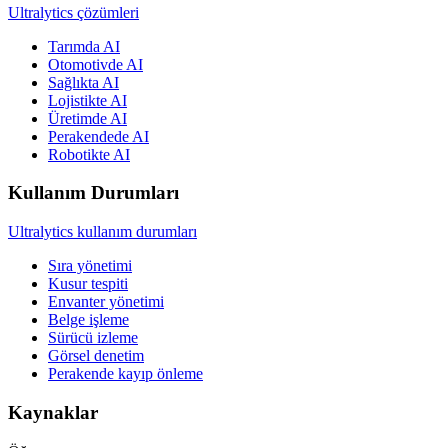
Ultralytics çözümleri
Tarımda AI
Otomotivde AI
Sağlıkta AI
Lojistikte AI
Üretimde AI
Perakendede AI
Robotikte AI
Kullanım Durumları
Ultralytics kullanım durumları
Sıra yönetimi
Kusur tespiti
Envanter yönetimi
Belge işleme
Sürücü izleme
Görsel denetim
Perakende kayıp önleme
Kaynaklar