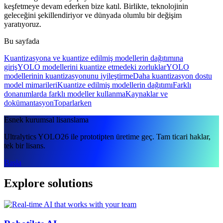
keşfetmeye devam ederken bize katıl. Birlikte, teknolojinin
geleceğini şekillendiriyor ve dünyada olumlu bir değişim
yaratıyoruz.
Bu sayfada
Kuantizasyona ve kuantize edilmiş modellerin dağıtımına
giriş
YOLO modellerini kuantize etmedeki zorluklar
YOLO
modellerinin kuantizasyonunu iyileştirme
Daha kuantizasyon dostu
model mimarileri
Kuantize edilmiş modellerin dağıtımı
Farklı
donanımlarda farklı modeller kullanma
Kaynaklar ve
dokümantasyon
Toparlarken
Esnek kurumsal lisanslama
Ultralytics YOLO26 ile prototipten üretime geç. Tam ticari haklar,
tek bir lisans.
Başla
Explore solutions