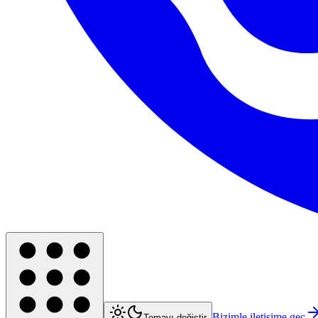
Bizimle iletişime geç
Temayı değiştir