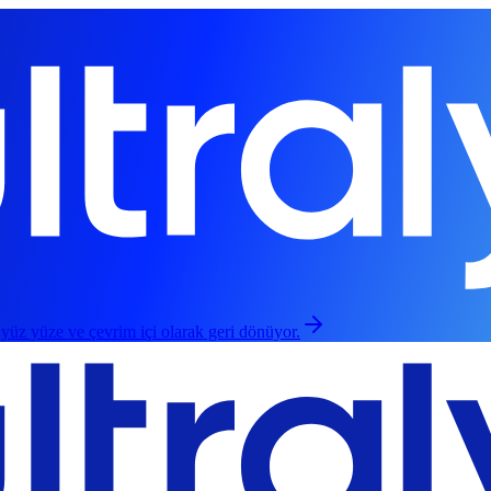
 yüz yüze ve çevrim içi olarak geri dönüyor.