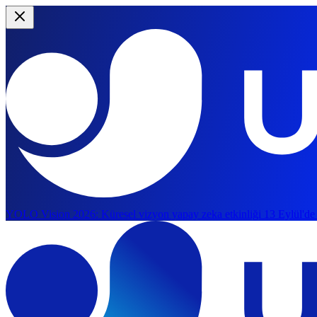
YOLO Vision 2026:
Küresel vizyon yapay zeka etkinliği 13 Eylül'de