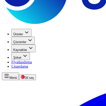
Ürünler
Çözümler
Kaynaklar
Şirket
Fiyatlandırma
Lisanslama
Menü
Dil seç