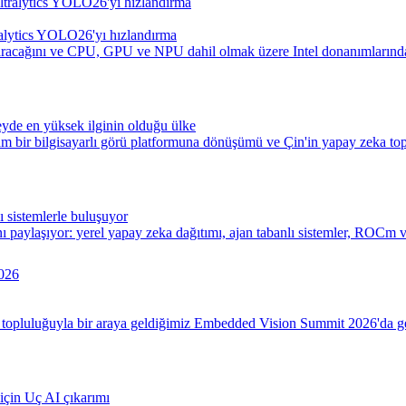
ralytics YOLO26'yı hızlandırma
acağını ve CPU, GPU ve NPU dahil olmak üzere Intel donanımlarında ç
eyde en yüksek ilginin olduğu ülke
m bir bilgisayarlı görü platformuna dönüşümü ve Çin'in yapay zeka topl
 sistemlerle buluşuyor
paylaşıyor: yerel yapay zeka dağıtımı, ajan tabanlı sistemler, ROCm
 topluluğuyla bir araya geldiğimiz Embedded Vision Summit 2026'da geç
için Uç AI çıkarımı