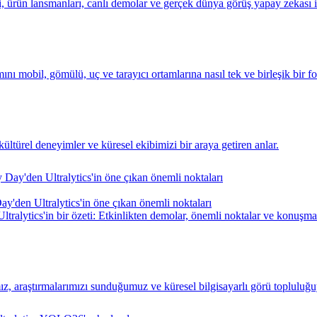
 ürün lansmanları, canlı demolar ve gerçek dünya görüş yapay zekası i
 mobil, gömülü, uç ve tarayıcı ortamlarına nasıl tek ve birleşik bir for
, kültürel deneyimler ve küresel ekibimizi bir araya getiren anlar.
den Ultralytics'in öne çıkan önemli noktaları
lytics'in bir özeti: Etkinlikten demolar, önemli noktalar ve konuşmal
 araştırmalarımızı sunduğumuz ve küresel bilgisayarlı görü topluluğuyl