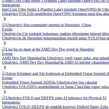
Integrations
Intel Core Ultra Series 3 (Panther Lake) üzerinde OpenVINO ile Ult
Ultralytics YOLO26 modellerini OpenVINO formatına nasıl dışa aktar
Events
Ultralytics'in Çin topluluk buluşması: makine öğrenimine küresel düz
Ultralytics'in ilk Shenzhen buluşmasından önemli anlar: YOLO'nun ta
Events
AMD Dev Day Shanghai'da Ultralytics: yerel yapay zeka, ajan tabanlı
Ultralytics, AMD Dev Day Shanghai'da AMD AI üzerine çıkarımlarını 
Events
Embedded Vision Summit 2026'da Ultralytics'ten öne çıkanlar
Ultralytics YOLO26'yı sergilediğimiz ve Santa Clara'daki yapay zeka
Integrations
Ultralytics YOLO, DEEPX ile ortaklık kuruyor: Fiziksel Yapay Zeka 