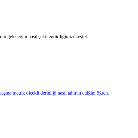
in geleceğini nasıl şekillendirdiğimizi keşfet.
na metrik ölçekli derinliği nasıl tahmin ettiğini öğren.