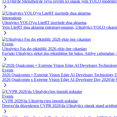
13 Eylül'de Shenzhen'de veya çevrim içi olarak yeni YOLO modelleri,
Integrations
Ultralytics YOLO'yu LiteRT üzerinde dışa aktarma
Yeni LiteRT dışa aktarma entegrasyonunun, Ultralytics YOLO çıkarımını
Events
Ultralytics Fas dış etkinliği: 2026 ekip öne çıkanları
Fas'taki Ultralytics şirket dışı etkinliğine bir bakış. Atölye çalışmaları
Events
2026 Qualcomm × Extreme Vision Edge AI Developer Technology Day'
2026 Qualcomm x Extreme Vision Edge AI Developer Day 2026'de Ultra
Events
CVPR 2026'da Ultralytics'ten önemli noktalar
Denver'da düzenlenen CVPR 2026'da Ultralytics olarak stand açtığımız,