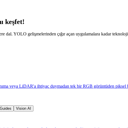
ı keşfet!
dlere dal. YOLO gelişmelerinden çığır açan uygulamalara kadar teknolojin
nıma veya LiDAR'a ihtiyaç duymadan tek bir RGB görüntüden piksel başı
Guides
Vision AI