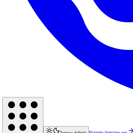
Bizimle iletişime geç
Temayı değiştir