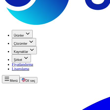
Ürünler
Çözümler
Kaynaklar
Şirket
Fiyatlandırma
Lisanslama
Menü
Dil seç