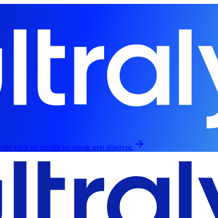
 yüz yüze ve çevrim içi olarak geri dönüyor.