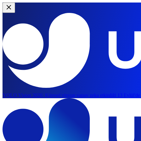
YOLO Vision 2026:
Küresel vizyon yapay zeka etkinliği 13 Eylül'de