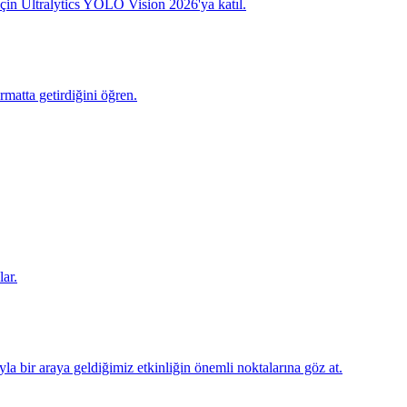
çin Ultralytics YOLO Vision 2026'ya katıl.
matta getirdiğini öğren.
ar.
a bir araya geldiğimiz etkinliğin önemli noktalarına göz at.