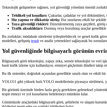
Teknolojik gelişmelere rağmen, yol güvenliği yönetimi önemli zorluk
Tehlikeli yol koşulları:
Çukurlar, çatlaklar ve yol döküntüleri, 
Hız yapma ve dikkatsiz sürüş:
Hız sınırlarını etkili bir şek
Yaya güvenliği riskleri:
Düzenlenmemiş yaya geçitleri, görüş mes
Trafik aksaklıkları:
Durmuş veya bozulmuş araçlar genellikle tı
Bu zorluklar; müdahale sürelerini iyileştirebilecek ve genel trafik g
modelleri, gelişmiş
tespit
ve analiz yetenekleri sağlayarak bu sorunlar
Yol güvenliğinde bilgisayarlı görünün evri
Bilgisayarlı görü teknolojisi, yapay zeka, sensör teknolojisi ve veri işl
basit trafik izleme için kullanılıyor, emniyet güçlerinin ihlalleri takip
Bu ilk sistemler, doğruluk açısından genellikle sınırlı olan ve etkili bi
YOLO11 gibi yüksek hızlı YOLO modellerinin piyasaya sürülmesi, yol g
Bir görüntü üzerinde birden fazla geçiş gerektiren geleneksel yöntemler
tespit etmeyi ve yol kusurlarını belirlemeyi mümkün kılar.
Günümüzde araçlardaki bilgisayarlı görü, şehirlerin ve ulaşım kurumlar
ihlallerini tespit eder ve yoldaki tehlikeleri bulur.