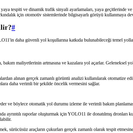
n yaya tespiti ve dinamik trafik sinyali ayarlamaları, yaya geçitlerinde v
kındalık için otomotiv sistemlerinde bilgisayarlı görüyü kullanmaya de
lir?
#
LO11'in daha güvenli yol koşullarına katkıda bulunabileceği temel yolla
a, bakım maliyetlerinin artmasına ve kazalara yol açarlar. Geleneksel y
ardan alınan gerçek zamanlı görüntü analizi kullanılarak otomatize edil
mlara daha verimli bir şekilde öncelik vermesini sağlar.
eder ve böylece otomatik yol durumu izleme ile verimli bakım planlamas
nda ayrıntılı raporlar oluşturmak için YOLO11 ile donatılmış dronları ku
abilir.
ek, sürücüsüz araçların çukurları gerçek zamanlı olarak tespit etmesine 