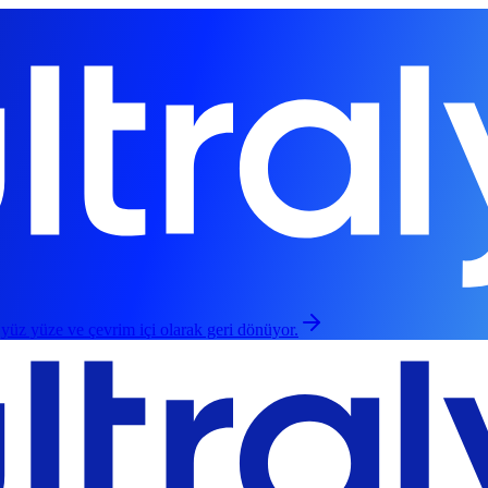
 yüz yüze ve çevrim içi olarak geri dönüyor.