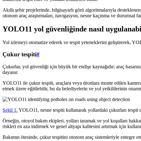
Akıllı şehir projelerinde, bilgisayarlı görü algoritmalarıyla desteklene
otonom araç araştırmaları, navigasyon, nesne kaçınma ve durumsal far
YOLO11 yol güvenliğinde nasıl uygulanabi
Yol izlemeyi otomatize ederek ve tespit yeteneklerini geliştirerek, YO
Çukur tespiti
#
Çukurlar, yol güvenliği için büyük bir endişe kaynağıdır; araç hasarın
dayanır.
YOLO11 ile çukur tespiti, araçlara veya dronlara monte edilen kameral
etmek üzere eğitilebilir, bu da belediyelerin ve yol yetkililerinin onarı
Şekil 1.
YOLO11, nesne tespiti kullanarak yollardaki çukurları tespit 
Örneğin, otoyol bakım ekipleri, yolları taramak ve yol koşulları hakkı
riskleri en aza indirmek ve genel altyapı kalitesini artırmak için kullanıl
Bakımın ötesinde, çukur tespitini otonom araç sistemleriyle entegre etm