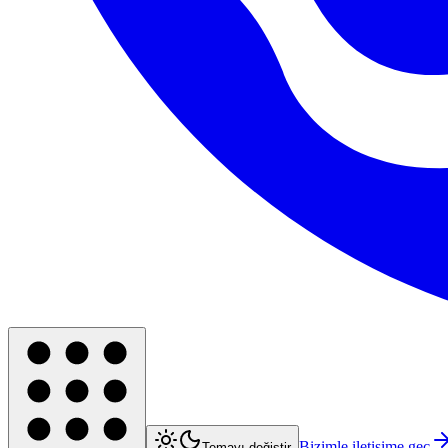
Bizimle iletişime geç
Temayı değiştir