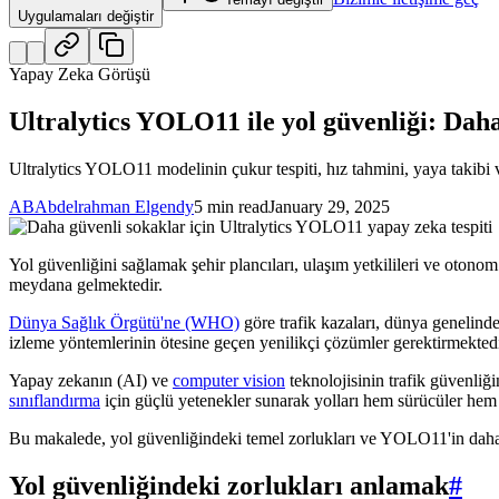
Uygulamaları değiştir
Yapay Zeka Görüşü
Ultralytics YOLO11 ile yol güvenliği: Daha
Ultralytics YOLO11 modelinin çukur tespiti, hız tahmini, yaya takibi ve 
AB
Abdelrahman Elgendy
5 min read
January 29, 2025
Yol güvenliğini sağlamak şehir plancıları, ulaşım yetkilileri ve otonom 
meydana gelmektedir.
Dünya Sağlık Örgütü'ne (WHO)
göre trafik kazaları, dünya genelind
izleme yöntemlerinin ötesine geçen yenilikçi çözümler gerektirmektedi
Yapay zekanın (AI) ve
computer vision
teknolojisinin trafik güvenliğ
sınıflandırma
için güçlü yetenekler sunarak yolları hem sürücüler hem 
Bu makalede, yol güvenliğindeki temel zorlukları ve YOLO11'in daha ak
Yol güvenliğindeki zorlukları anlamak
#