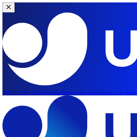
YOLO Vision 2026:
Küresel vizyon yapay zeka etkinliği 13 Eylül'de