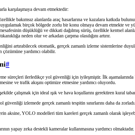
larla karşılaşmaya devam etmektedir:
özellikle bakımsız alanlarda araç hasarlarına ve kazalara katkıda bulunur
ilde uygulamak birçok bölgede zorlu bir konu olmaya devam etmekte ve y
afesinin düşüklüğü ve dikkati dağılmış sürüş, özellikle kentsel alanlar
kanıklığa neden olur ve arkadan çarpma olasılığını artırır.
üvenliğini artırabilecek otomatik, gerçek zamanlı izleme sistemlerine du
ın çözümüne yardımcı olabilir.
mi
#
eme süreçleri ilerledikçe yol güvenliği için iyileşmiştir. İlk aşamalarınd
 etmesine ve trafik akışını optimize etmesine yardımcı oluyordu.
r şekilde çalışmak için ideal ışık ve hava koşullarını gerektiren kural ta
üvenliği izlemede gerçek zamanlı tespitin sınırlarını daha da zorladı
in aksine, YOLO modelleri tüm kareleri gerçek zamanlı olarak işleyebilir;
ının yapay zeka destekli kameralar kullanmasına yardımcı olmaktadır. Bu