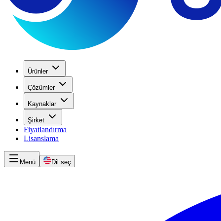
Ürünler
Çözümler
Kaynaklar
Şirket
Fiyatlandırma
Lisanslama
Menü
Dil seç