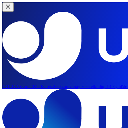
YOLO Vision 2026:
Küresel vizyon yapay zeka etkinliği 13 Eylül'de