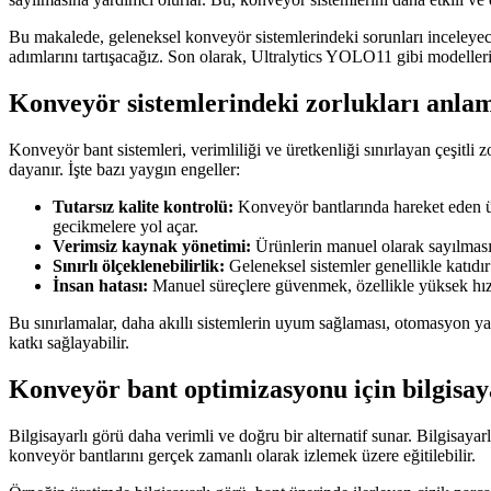
Bu makalede, geleneksel konveyör sistemlerindeki sorunları inceleye
adımlarını tartışacağız. Son olarak, Ultralytics YOLO11 gibi modeller
Konveyör sistemlerindeki zorlukları anla
Konveyör bant sistemleri, verimliliği ve üretkenliği sınırlayan çeşitl
dayanır. İşte bazı yaygın engeller:
Tutarsız kalite kontrolü:
Konveyör bantlarında hareket eden ür
gecikmelere yol açar.
Verimsiz kaynak yönetimi:
Ürünlerin manuel olarak sayılması v
Sınırlı ölçeklenebilirlik:
Geleneksel sistemler genellikle katıdır
İnsan hatası:
Manuel süreçlere güvenmek, özellikle yüksek hızlı 
Bu sınırlamalar, daha akıllı sistemlerin uyum sağlaması, otomasyon yap
katkı sağlayabilir.
Konveyör bant optimizasyonu için bilgisay
Bilgisayarlı görü daha verimli ve doğru bir alternatif sunar. Bilgisayar
konveyör bantlarını gerçek zamanlı olarak izlemek üzere eğitilebilir.