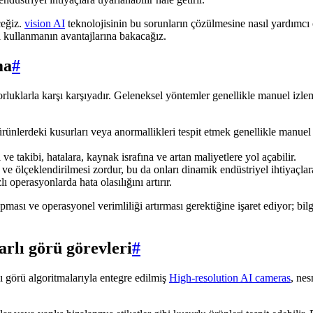
ceğiz.
vision AI
teknolojisinin bu sorunların çözülmesine nasıl yardımcı 
i kullanmanın avantajlarına bakacağız.
ma
#
i zorluklarla karşı karşıyadır. Geleneksel yöntemler genellikle manuel i
ünlerdeki kusurları veya anormallikleri tespit etmek genellikle manuel
e takibi, hatalara, kaynak israfına ve artan maliyetlere yol açabilir.
 ve ölçeklendirilmesi zordur, bu da onları dinamik endüstriyel ihtiyaçlara
operasyonlarda hata olasılığını artırır.
ması ve operasyonel verimliliği artırması gerektiğine işaret ediyor; bilg
arlı görü görevleri
#
lı görü algoritmalarıyla entegre edilmiş
High-resolution AI cameras
, nes