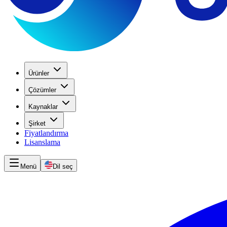
Ürünler
Çözümler
Kaynaklar
Şirket
Fiyatlandırma
Lisanslama
Menü
Dil seç