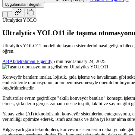
Uygulamaları değiştir
Ultralytics YOLO
Ultralytics YOLO11 ile taşıma otomasyonu
Ultralytics YOLO11 modelinin taşıma sistemlerini nasıl geliştirebileceğin
öğren.
AB
Abdelrahman Elgendy
5 min read
January 24, 2025
Konveyör bantları; imalat, lojistik, gıda işleme ve havalimanı gibi sek
endüstrilerde otomasyonun artan benimsenmesiyle önemli bir büyüme k
öngörülmektedir.
Endüstriler evrim geçirdikçe "akıllı konveyör bantları" konsepti işletm
etmek; şirketlerin gerçek zamanlı nesne tespiti, takibi ve sayımı gibi gör
Yapay zeka (AI) teknolojisinin konveyör sistemlerine entegrasyonu, en
verimliliği optimize ederek, israfı azaltarak ve daha iyi karar alma süreç
Bilgisayarlı görü teknolojileri, konveyör sistemlerini daha iyi hale ge
sayılmasına yardımcı olurlar. Bu, konveyör sistemlerini daha etkili ve en