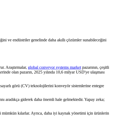
eceğini ve endüstriler genelinde daha akıllı çözümler sunabileceğini
rur. Araştırmalar,
global conveyor systems market
pazarının, çeşitli
erinde olan pazarın, 2025 yılında 10,6 milyar USD'ye ulaşması
isayarlı görü (CV) teknolojilerini konveyör sistemlerine entegre
arını aradıkça giderek daha önemli hale gelmektedir. Yapay zeka;
eri mümkün kılarlar. Ayrıca, daha iyi kaynak yönetimi için ürünlerin