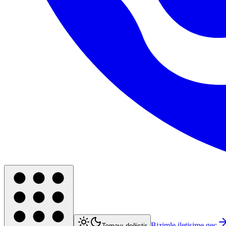
Bizimle iletişime geç
Temayı değiştir