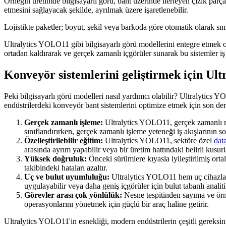
Örneğin üretimde bilgisayarlı görü, bant üzerinde ilerleyen çizik parçal
etmesini sağlayacak şekilde, ayrılmak üzere işaretlenebilir.
Lojistikte paketler; boyut, şekil veya barkoda göre otomatik olarak sını
Ultralytics YOLO11 gibi bilgisayarlı görü modellerini entegre etmek ope
ortadan kaldırarak ve gerçek zamanlı içgörüler sunarak bu sistemler iş 
Konveyör sistemlerini geliştirmek için Ult
Peki bilgisayarlı görü modelleri nasıl yardımcı olabilir? Ultralytics Y
endüstrilerdeki konveyör bant sistemlerini optimize etmek için son der
Gerçek zamanlı işleme:
Ultralytics YOLO11, gerçek zamanlı ne
sınıflandırırken, gerçek zamanlı işleme yeteneği iş akışlarının s
Özelleştirilebilir eğitim:
Ultralytics YOLO11, sektöre özel
dat
arasında ayrım yapabilir veya bir üretim hattındaki belirli kusurla
Yüksek doğruluk:
Önceki sürümlere kıyasla iyileştirilmiş o
takibindeki hataları azaltır.
Uç ve bulut uyumluluğu:
Ultralytics YOLO11 hem uç cihazlar h
uygulayabilir veya daha geniş içgörüler için bulut tabanlı analiti
Görevler arası çok yönlülük:
Nesne tespitinden sayıma ve örn
operasyonlarını yönetmek için güçlü bir araç haline getirir.
Ultralytics YOLO11'in esnekliği, modern endüstrilerin çeşitli gereksini