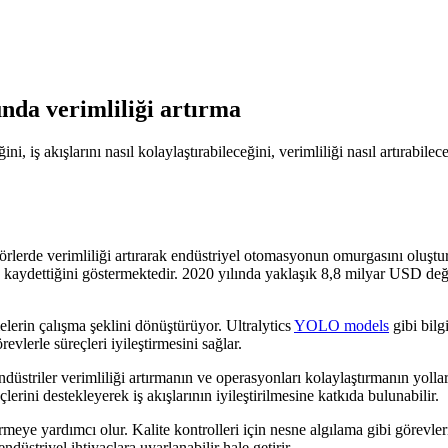
nda verimliliği artırma
i, iş akışlarını nasıl kolaylaştırabileceğini, verimliliği nasıl artırabil
törlerde verimliliği artırarak endüstriyel otomasyonun omurgasını oluştu
aydettiğini göstermektedir. 2020 yılında yaklaşık 8,8 milyar USD değ
elerin çalışma şeklini dönüştürüyor. Ultralytics
YOLO models
gibi bilg
evlerle süreçleri iyileştirmesini sağlar.
düstriler verimliliği artırmanın ve operasyonları kolaylaştırmanın yoll
lerini destekleyerek iş akışlarının iyileştirilmesine katkıda bulunabilir.
tirmeye yardımcı olur. Kalite kontrolleri için nesne algılama gibi görevl
düstriyel ihtiyaçlara uyarlanabilir hale getirir.