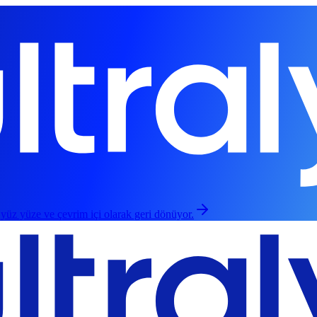
 yüz yüze ve çevrim içi olarak geri dönüyor.