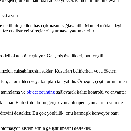
. Bu öğeler, üretim hattında sadece yüksek kaliteli ürünlerin devam
ski azalır.
ve etkili bir şekilde başa çıkmasını sağlayabilir. Manuel müdahaleyi
atize endüstriyel süreçler oluşturmaya yardımcı olur.
deli olarak öne çıkıyor. Gelişmiş özellikleri, onu çeşitli
den çalışabilmesini sağlar. Kusurları belirlerken veya öğeleri
eri, anomalileri veya kalıpları tanıyabilir. Örneğin, çeşitli ürün türleri
s tanımlama ve
object counting
sağlayarak kalite kontrolü ve envanter
k sunar. Endüstriler bunu gerçek zamanlı operasyonlar için yerinde
örevini destekler. Bu çok yönlülük, onu karmaşık konveyör bant
otomasyon sistemlerinin geliştirilmesini destekler.