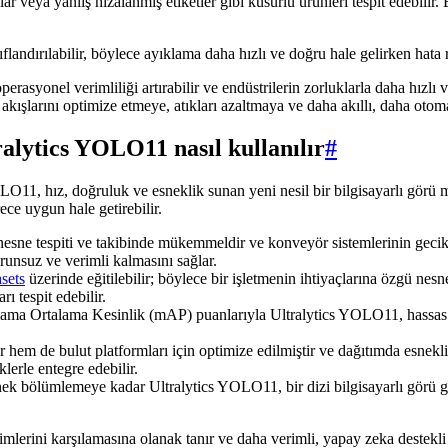
ar veya yanlış hizalanmış etiketler gibi kusurlu ürünleri tespit edebilir
flandırılabilir, böylece ayıklama daha hızlı ve doğru hale gelirken hata ri
rasyonel verimliliği artırabilir ve endüstrilerin zorluklarla daha hızlı 
akışlarını optimize etmeye, atıkları azaltmaya ve daha akıllı, daha otom
ralytics YOLO11 nasıl kullanılır
#
OLO11, hız, doğruluk ve esneklik sunan yeni nesil bir bilgisayarlı görü mo
ece uygun hale getirebilir.
sne tespiti ve takibinde mükemmeldir ve konveyör sistemlerinin gecikme
orunsuz ve verimli kalmasını sağlar.
asets
üzerinde eğitilebilir; böylece bir işletmenin ihtiyaçlarına özgü nesnel
rı tespit edebilir.
rtalama Ortalama Kesinlik (mAP) puanlarıyla Ultralytics YOLO11, hassa
em de bulut platformları için optimize edilmiştir ve dağıtımda esnekli
klerle entegre edebilir.
ek bölümlemeye kadar Ultralytics YOLO11, bir dizi bilgisayarlı görü g
mlerini karşılamasına olanak tanır ve daha verimli, yapay zeka destekli 