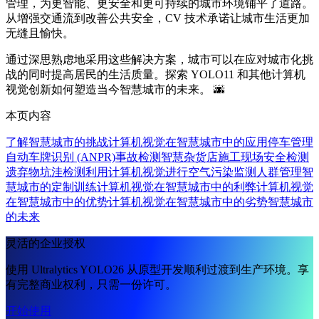
管理，为更智能、更安全和更可持续的城市环境铺平了道路。
从增强交通流到改善公共安全，CV 技术承诺让城市生活更加
无缝且愉快。
通过深思熟虑地采用这些解决方案，城市可以在应对城市化挑
战的同时提高居民的生活质量。探索 YOLO11 和其他计算机
视觉创新如何塑造当今智慧城市的未来。 🌆
本页内容
了解智慧城市的挑战
计算机视觉在智慧城市中的应用
停车管理
自动车牌识别 (ANPR)
事故检测
智慧杂货店
施工现场安全
检测
遗弃物
坑洼检测
利用计算机视觉进行空气污染监测
人群管理
智
慧城市的定制训练
计算机视觉在智慧城市中的利弊
计算机视觉
在智慧城市中的优势
计算机视觉在智慧城市中的劣势
智慧城市
的未来
灵活的企业授权
使用 Ultralytics YOLO26 从原型开发顺利过渡到生产环境。享
有完整商业权利，只需一份许可。
开始使用