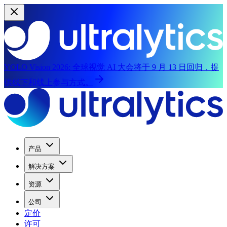
YOLO Vision 2026:
全球视觉 AI 大会将于 9 月 13 日回归，提
供线下和线上参与方式。
产品
解决方案
资源
公司
定价
许可