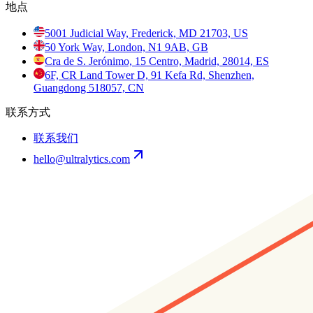
地点
5001 Judicial Way, Frederick, MD 21703, US
50 York Way, London, N1 9AB, GB
Cra de S. Jerónimo, 15 Centro, Madrid, 28014, ES
6F, CR Land Tower D, 91 Kefa Rd, Shenzhen,
Guangdong 518057, CN
联系方式
联系我们
hello@ultralytics.com