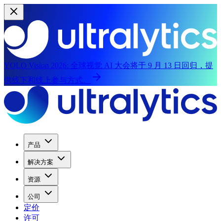
YOLO Vision 2026:
全球视觉 AI 大会将于 9 月 13 日回归，提
供线下和线上参与方式。
产品
解决方案
资源
公司
定价
许可