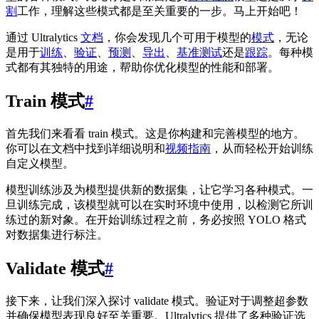
割
工作，理解这些模式都是至关重要的一步。马上开始吧！
通过 Ultralytics
文档
，你会发现几个可用于模型的
模式
，无论
是用于
训练
、
验证
、
预测
、
导出
、
基准测试
还是
跟踪
。每种模
式都有其独特的用途，帮助你优化模型的性能和部署。
Train 模式
#
首先我们来看看 train 模式。这是你构建和完善模型的地方。
你可以在文档中找到详细说明和
视频指南
，从而轻松开始训练
自定义模型。
模型训练涉及为模型提供新的数据集，让它学习各种模式。一
旦训练完成，该模型就可以在实时环境中使用，以检测它所训
练过的新对象。在开始训练过程之前，务必按照 YOLO 格式
对数据集进行标注。
Validate 模式
#
接下来，让我们深入探讨 validate 模式。验证对于调整超参数
并确保模型表现良好至关重要。Ultralytics 提供了多种验证选