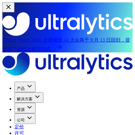
YOLO Vision 2026:
全球视觉 AI 大会将于 9 月 13 日回归，提
供线下和线上参与方式。
产品
解决方案
资源
公司
定价
许可