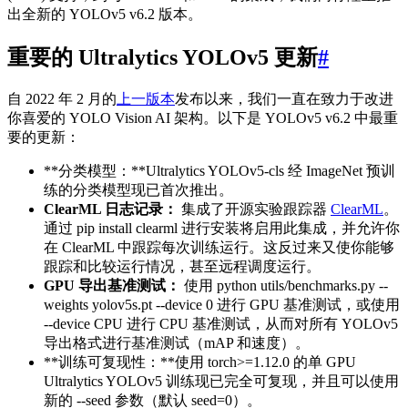
出全新的 YOLOv5 v6.2 版本。
重要的 Ultralytics YOLOv5 更新
#
自 2022 年 2 月的
上一版本
发布以来，我们一直在致力于改进
你喜爱的 YOLO Vision AI 架构。以下是 YOLOv5 v6.2 中最重
要的更新：
**分类模型：**Ultralytics YOLOv5-cls 经 ImageNet 预训
练的分类模型现已首次推出。
ClearML 日志记录：
集成了开源实验跟踪器
ClearML
。
通过 pip install clearml 进行安装将启用此集成，并允许你
在 ClearML 中跟踪每次训练运行。这反过来又使你能够
跟踪和比较运行情况，甚至远程调度运行。
GPU 导出基准测试：
使用 python utils/benchmarks.py --
weights yolov5s.pt --device 0 进行 GPU 基准测试，或使用
--device CPU 进行 CPU 基准测试，从而对所有 YOLOv5
导出格式进行基准测试（mAP 和速度）。
**训练可复现性：**使用 torch>=1.12.0 的单 GPU
Ultralytics YOLOv5 训练现已完全可复现，并且可以使用
新的 --seed 参数（默认 seed=0）。