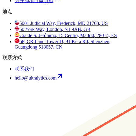
为开源项目做贡献
地点
5001 Judicial Way, Frederick, MD 21703, US
50 York Way, London, N1 9AB, GB
Cra de S. Jerónimo, 15 Centro, Madrid, 28014, ES
6F, CR Land Tower D, 91 Kefa Rd, Shenzhen,
Guangdong 518057, CN
联系方式
联系我们
hello@ultralytics.com