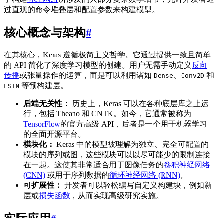
过直观的命令堆叠层和配置参数来构建模型。
核心概念与架构
#
在其核心，Keras 遵循极简主义哲学。它通过提供一致且简单
的 API 简化了深度学习模型的创建。用户无需手动定义
反向
传播
或张量操作的运算，而是可以利用诸如
、
和
Dense
Conv2D
等预构建层。
LSTM
后端无关性：
历史上，Keras 可以在各种底层库之上运
行，包括 Theano 和 CNTK。如今，它通常被称为
TensorFlow
的官方高级 API，后者是一个用于机器学习
的全面开源平台。
模块化：
Keras 中的模型被理解为独立、完全可配置的
模块的序列或图，这些模块可以以尽可能少的限制连接
在一起。这使其非常适合用于图像任务的
卷积神经网络
(CNN)
或用于序列数据的
循环神经网络 (RNN)
。
可扩展性：
开发者可以轻松编写自定义构建块，例如新
层或
损失函数
，从而实现高级研究实施。