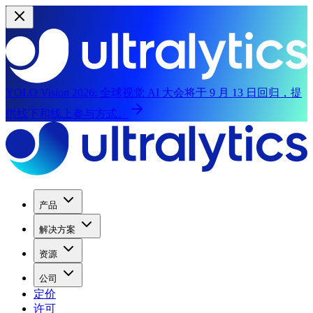
YOLO Vision 2026:
全球视觉 AI 大会将于 9 月 13 日回归，提
供线下和线上参与方式。
产品
解决方案
资源
公司
定价
许可