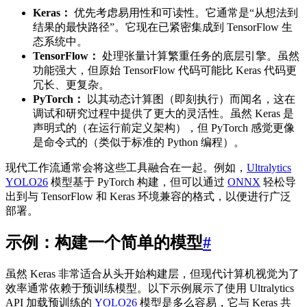
Keras：
优先考虑易用性和可读性。它通常是“从想法到
结果的最快路径”。它现在已紧密集成到 TensorFlow 生
态系统中。
TensorFlow：
处理张量计算繁重任务的底层引擎。虽然
功能强大，但原始 TensorFlow 代码可能比 Keras 代码更
冗长、更复杂。
PyTorch：
以其动态计算图（即刻执行）而闻名，这在
调试和研究过程中提供了更大的灵活性。虽然 Keras 是
声明式的（在运行前定义架构），但 PyTorch 感觉更像
是命令式的（类似于标准的 Python 编程）。
现代工作流通常会将这些工具融合在一起。例如，
Ultralytics
YOLO26
模型基于 PyTorch 构建，但可以通过
ONNX
轻松导
出到与 TensorFlow 和 Keras 环境兼容的格式，以便进行广泛
部署。
示例：构建一个简单的模型
#
虽然 Keras 非常适合从头开始构建层，但现代计算机视觉为了
效率通常依赖于预训练模型。以下示例展示了使用 Ultralytics
API 加载预训练的
YOLO26
模型是多么容易，它与 Keras 共