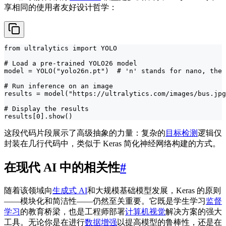
享相同的使用者友好设计哲学：
from ultralytics import YOLO

# Load a pre-trained YOLO26 model

model = YOLO("yolo26n.pt")  # 'n' stands for nano, the 
# Run inference on an image

results = model("https://ultralytics.com/images/bus.jpg
# Display the results

results[0].show()
这段代码片段展示了高级抽象的力量：复杂的
目标检测
逻辑仅
封装在几行代码中，类似于 Keras 简化神经网络构建的方式。
在现代 AI 中的相关性
#
随着该领域向
生成式 AI
和大规模基础模型发展，Keras 的原则
——模块化和简洁性——仍然至关重要。它既是学生学习
监督
学习
的教育桥梁，也是工程师部署
计算机视觉
解决方案的强大
工具。无论你是在进行
数据增强
以提高模型的鲁棒性，还是在