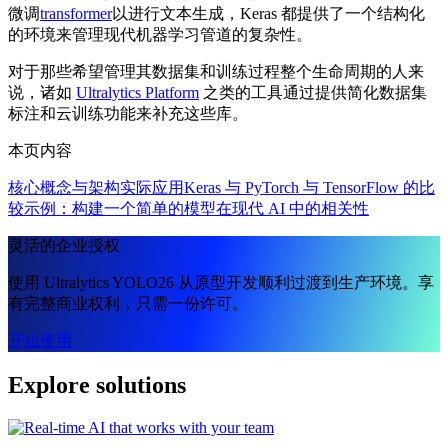
微调
transformer
以进行文本生成，Keras 都提供了一个结构化
的环境来管理现代机器学习管道的复杂性。
对于那些希望管理其数据集和训练过程整个生命周期的人来
说，诸如
Ultralytics Platform
之类的工具通过提供简化数据集
标注和云训练功能来补充这些库。
本页内容
核心概念与架构
实际应用
Keras 与 PyTorch 与 TensorFlow 的比
较
示例：构建一个简单的模型
在现代 AI 中的相关性
灵活的企业授权
使用 Ultralytics YOLO26 从原型开发顺利过渡到生产环境。享
有完整商业权利，只需一份许可。
开始使用
Explore solutions