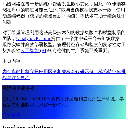
码器网络在每一步训练中都会发生微小变化，因此 100 步前存
储在库中的特征可能已“过时”或与当前模型状态不一致。使用
动量编码器（模型的缓慢更新平均值）等技术有助于缓解这个
问题。
对于希望管理利用这些高级技术的的数据集版本和模型制品的
团队，
Ultralytics Platform
提供了一个集中式平台来组织数据、
跟踪实验并高效部署模型。管理特征存储和检索的复杂性对于
从实验性
人工智能 (AI)
转向稳健的生产系统至关重要。
本页内容
内存库的机制
实际应用
区分相关概念
代码示例：模拟特征库
挑
战与注意事项
灵活的企业授权
使用 Ultralytics YOLO26 从原型开发顺利过渡到生产环境。享
有完整商业权利，只需一份许可。
开始使用