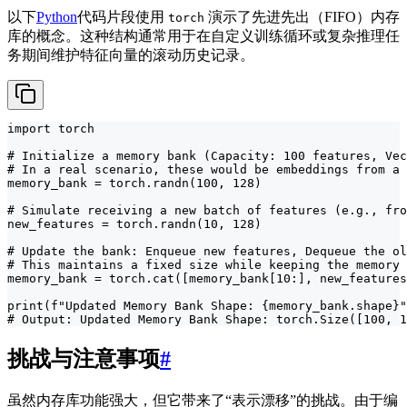
以下
Python
代码片段使用
演示了先进先出（FIFO）内存
torch
库的概念。这种结构通常用于在自定义训练循环或复杂推理任
务期间维护特征向量的滚动历史记录。
import torch

# Initialize a memory bank (Capacity: 100 features, Vec
# In a real scenario, these would be embeddings from a 
memory_bank = torch.randn(100, 128)

# Simulate receiving a new batch of features (e.g., fro
new_features = torch.randn(10, 128)

# Update the bank: Enqueue new features, Dequeue the ol
# This maintains a fixed size while keeping the memory 
memory_bank = torch.cat([memory_bank[10:], new_features
print(f"Updated Memory Bank Shape: {memory_bank.shape}"
# Output: Updated Memory Bank Shape: torch.Size([100, 1
挑战与注意事项
#
虽然内存库功能强大，但它带来了“表示漂移”的挑战。由于编