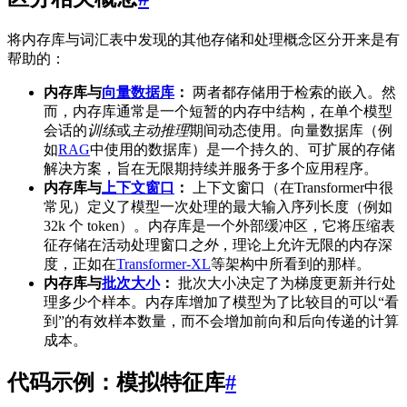
将内存库与词汇表中发现的其他存储和处理概念区分开来是有
帮助的：
内存库与
向量数据库
：
两者都存储用于检索的嵌入。然
而，内存库通常是一个短暂的内存中结构，在单个模型
会话的
训练
或
主动推理
期间动态使用。向量数据库（例
如
RAG
中使用的数据库）是一个持久的、可扩展的存储
解决方案，旨在无限期持续并服务于多个应用程序。
内存库与
上下文窗口
：
上下文窗口（在Transformer中很
常见）定义了模型一次处理的最大输入序列长度（例如
32k 个 token）。内存库是一个外部缓冲区，它将压缩表
征存储在活动处理窗口
之外
，理论上允许无限的内存深
度，正如在
Transformer-XL
等架构中所看到的那样。
内存库与
批次大小
：
批次大小决定了为梯度更新并行处
理多少个样本。内存库增加了模型为了比较目的可以“看
到”的有效样本数量，而不会增加前向和后向传递的计算
成本。
代码示例：模拟特征库
#