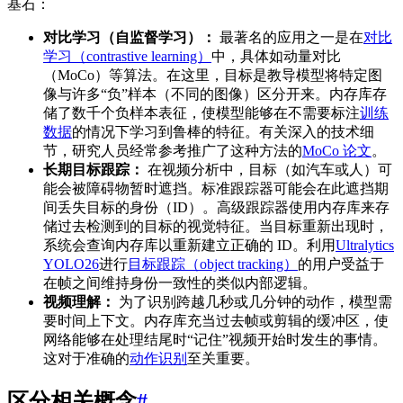
基石：
对比学习（自监督学习）：
最著名的应用之一是在
对比
学习（contrastive learning）
中，具体如动量对比
（MoCo）等算法。在这里，目标是教导模型将特定图
像与许多“负”样本（不同的图像）区分开来。内存库存
储了数千个负样本表征，使模型能够在不需要标注
训练
数据
的情况下学习到鲁棒的特征。有关深入的技术细
节，研究人员经常参考推广了这种方法的
MoCo 论文
。
长期目标跟踪：
在视频分析中，目标（如汽车或人）可
能会被障碍物暂时遮挡。标准跟踪器可能会在此遮挡期
间丢失目标的身份（ID）。高级跟踪器使用内存库来存
储过去检测到的目标的视觉特征。当目标重新出现时，
系统会查询内存库以重新建立正确的 ID。利用
Ultralytics
YOLO26
进行
目标跟踪（object tracking）
的用户受益于
在帧之间维持身份一致性的类似内部逻辑。
视频理解：
为了识别跨越几秒或几分钟的动作，模型需
要时间上下文。内存库充当过去帧或剪辑的缓冲区，使
网络能够在处理结尾时“记住”视频开始时发生的事情。
这对于准确的
动作识别
至关重要。
区分相关概念
#