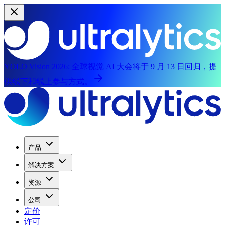
YOLO Vision 2026:
全球视觉 AI 大会将于 9 月 13 日回归，提
供线下和线上参与方式。
产品
解决方案
资源
公司
定价
许可