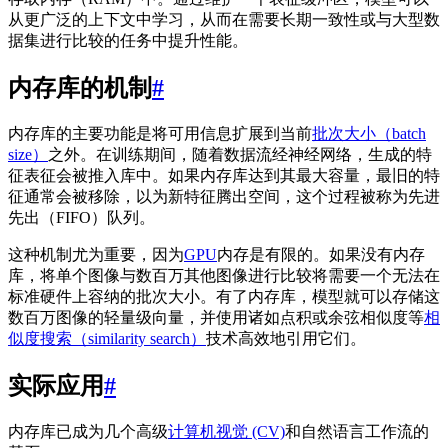
从更广泛的上下文中学习，从而在需要长期一致性或与大型数
据集进行比较的任务中提升性能。
内存库的机制
#
内存库的主要功能是将可用信息扩展到当前
批次大小（batch
size）
之外。在训练期间，随着数据流经神经网络，生成的特
征表征会被推入库中。如果内存库达到其最大容量，最旧的特
征通常会被移除，以为新特征腾出空间，这个过程被称为先进
先出（FIFO）队列。
这种机制尤为重要，因为
GPU
内存是有限的。如果没有内存
库，将单个图像与数百万其他图像进行比较将需要一个无法在
标准硬件上容纳的批次大小。有了内存库，模型就可以存储这
数百万图像的轻量级向量，并使用诸如点积或余弦相似度等
相
似度搜索（similarity search）
技术高效地引用它们。
实际应用
#
内存库已成为几个高级
计算机视觉 (CV)
和自然语言工作流的