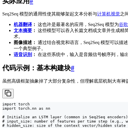
实际应用
#
Seq2Seq 模型的通用性使其能够架起文本分析与
计算机视觉
之
机器翻译
：
这也许是最著名的应用，Seq2Seq 模型为
谷歌
文本摘要
：
这些模型可以吞入长篇文档或文章并生成精
术。
图像描述：
通过结合视觉和语言，Seq2Seq 模型可以
一个典型例子。
语音识别
：
在这些系统中，输入是音频信号帧序列，输出是文本
代码示例：基本构建块
#
虽然高级框架抽象掉了大部分复杂性，但理解底层机制大有裨
import torch

import torch.nn as nn

# Initialize an LSTM layer (common in Seq2Seq encoders)

# input_size: number of features per time step (e.g., w
# hidden_size: size of the context vector/hidden state
