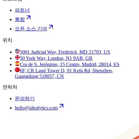
파트너
통합
오픈 소스 기여
위치
5001 Judicial Way, Frederick, MD 21703, US
50 York Way, London, N1 9AB, GB
Cra de S. Jerónimo, 15 Centro, Madrid, 28014, ES
6F, CR Land Tower D, 91 Kefa Rd, Shenzhen,
Guangdong 518057, CN
연락처
문의하기
hello@ultralytics.com