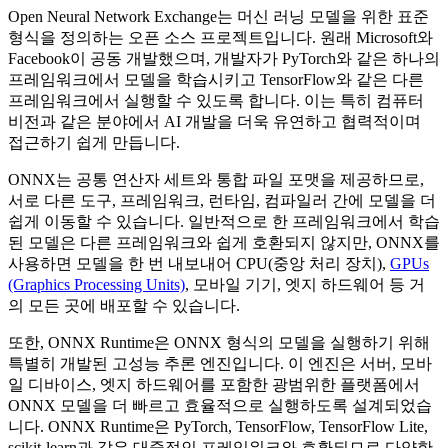
Open Neural Network Exchange는 머신 러닝 모델을 위한 표준
형식을 정의하는 오픈 소스 프로젝트입니다. 원래 Microsoft와
Facebook이 공동 개발했으며, 개발자가 PyTorch와 같은 하나의
프레임워크에서 모델을 학습시키고 TensorFlow와 같은 다른
프레임워크에서 실행할 수 있도록 합니다. 이는 특히 컴퓨터
비전과 같은 분야에서 AI 개발을 더욱 유연하고 협력적이며
접근하기 쉽게 만듭니다.
ONNX는 공통 연산자 세트와 통합 파일 포맷을 제공하므로,
서로 다른 도구, 프레임워크, 런타임, 컴파일러 간에 모델을 더
쉽게 이동할 수 있습니다. 일반적으로 한 프레임워크에서 학습
된 모델은 다른 프레임워크와 쉽게 호환되지 않지만, ONNX를
사용하면 모델을 한 번 내보내어 CPU(중앙 처리 장치),
GPUs
(Graphics Processing Units)
, 모바일 기기, 엣지 하드웨어 등 거
의 모든 곳에 배포할 수 있습니다.
또한, ONNX Runtime은 ONNX 형식의 모델을 실행하기 위해
특별히 개발된 고성능 추론 엔진입니다. 이 엔진은 서버, 모바
일 디바이스, 엣지 하드웨어를 포함한 광범위한 플랫폼에서
ONNX 모델을 더 빠르고 효율적으로 실행하도록 설계되었습
니다. ONNX Runtime은 PyTorch, TensorFlow, TensorFlow Lite,
scikit-learn과 같은 대중적인 프레임워크와 호환되므로 다양한