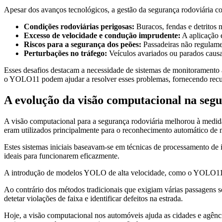
Apesar dos avanços tecnológicos, a gestão da segurança rodoviária cont
Condições rodoviárias perigosas:
Buracos, fendas e detritos 
Excesso de velocidade e condução imprudente:
A aplicação e
Riscos para a segurança dos peões:
Passadeiras não regulamen
Perturbações no tráfego:
Veículos avariados ou parados causa
Esses desafios destacam a necessidade de sistemas de monitoramento
o YOLO11 podem ajudar a resolver esses problemas, fornecendo rec
A evolução da visão computacional na seg
A visão computacional para a segurança rodoviária melhorou à medida
eram utilizados principalmente para o reconhecimento automático de mat
Estes sistemas iniciais baseavam-se em técnicas de processamento de
ideais para funcionarem eficazmente.
A introdução de modelos YOLO de alta velocidade, como o YOLO11, i
Ao contrário dos métodos tradicionais que exigiam várias passagens 
detetar violações de faixa e identificar defeitos na estrada.
Hoje, a visão computacional nos automóveis ajuda as cidades e agência