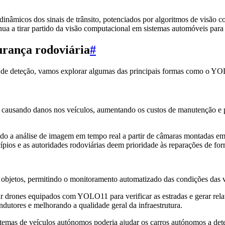
s dinâmicos dos sinais de trânsito, potenciados por algoritmos de visão
ua a tirar partido da visão computacional em sistemas automóveis para 
rança rodoviária
#
 de deteção, vamos explorar algumas das principais formas como o YOL
 causando danos nos veículos, aumentando os custos de manutenção e pr
o a análise de imagem em tempo real a partir de câmaras montadas em
pios e as autoridades rodoviárias deem prioridade às reparações de for
objetos, permitindo o monitoramento automatizado das condições das v
 drones equipados com YOLO11 para verificar as estradas e gerar relat
dutores e melhorando a qualidade geral da infraestrutura.
emas de veículos autónomos poderia ajudar os carros autónomos a detet