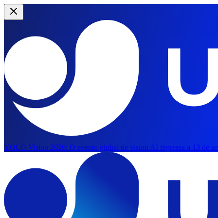
YOLO Vision 2026:
O evento global de vision AI regressa a 13 de s