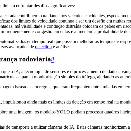
inua a enfrentar desafios significativos:
na estrada contribuem para danos nos veículos e acidentes, especialm
ficaz dos limites de velocidade continua a ser um desafio em muitas reg
tadas, má visibilidade e condução distraída colocam os peões em risco
m frequentemente congestionamentos e aumentam a probabilidade de col
 automatizados em tempo real que possam melhorar os tempos de respos
ursos avançados de
detection
e análise.
urança rodoviária
#
 que a IA, a tecnologia de sensores e o processamento de dados avançar
rículas e para a monitorização simples do tráfego, ajudando as autorida
 imagem baseadas em regras, que eram frequentemente limitadas em ter
mpulsionou ainda mais os limites da deteção em tempo real na monito
sobre uma imagem, os modelos YOLO podiam processar quadros inteiros 
s de transporte a utilizar câmaras de IA. Estas câmaras monitorizam a 