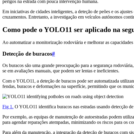
perigos na estrada com pouca intervenção humana.
Em iniciativas de cidades inteligentes, a deteção de peões e os ajuste
cruzamentos. Entretanto, a investigação em veículos autónomos contin
Como pode o YOLO11 ser aplicado na segu
Ao automatizar a monitorização rodoviária e melhorar as capacidades
Detecção de buracos
#
Os buracos são uma grande preocupação para a segurança rodoviária,
se em avaliações manuais, que podem ser lentas e ineficientes.
Com o YOLO11, a deteção de buracos pode ser automatizada utilizand
fendas, buracos e deformações na superfície, permitindo que os municí
Fig 1.
O YOLO11 identifica buracos nas estradas usando detecção de 
Por exemplo, as equipas de manutenção de autoestradas podem utilizar
para agendar reparações atempadas, minimizando os riscos para os con
Para além da manutenção, a integração da deteção de buracos com sist