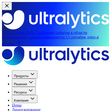
YOLO Vision 2026:
Глобальное событие в области
компьютерного зрения возвращается 13 сентября, очно и
онлайн.
Продукты
Решения
Ресурсы
Компания
Цены
Лицензирование