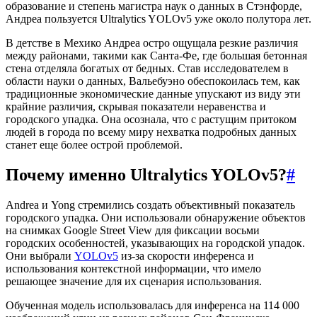
образование и степень магистра наук о данных в Стэнфорде,
Андреа пользуется Ultralytics YOLOv5 уже около полутора лет.
В детстве в Мехико Андреа остро ощущала резкие различия
между районами, такими как Санта-Фе, где большая бетонная
стена отделяла богатых от бедных. Став исследователем в
области науки о данных, Вальебуэно обеспокоилась тем, как
традиционные экономические данные упускают из виду эти
крайние различия, скрывая показатели неравенства и
городского упадка. Она осознала, что с растущим притоком
людей в города по всему миру нехватка подробных данных
станет еще более острой проблемой.
Почему именно Ultralytics YOLOv5?
#
Andrea и Yong стремились создать объективный показатель
городского упадка. Они использовали обнаружение объектов
на снимках Google Street View для фиксации восьми
городских особенностей, указывающих на городской упадок.
Они выбрали
YOLOv5
из-за скорости инференса и
использования контекстной информации, что имело
решающее значение для их сценария использования.
Обученная модель использовалась для инференса на 114 000