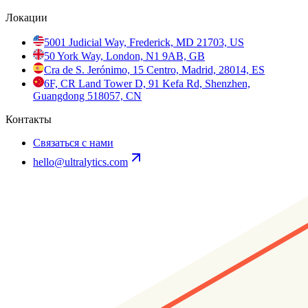
Локации
5001 Judicial Way, Frederick, MD 21703, US
50 York Way, London, N1 9AB, GB
Cra de S. Jerónimo, 15 Centro, Madrid, 28014, ES
6F, CR Land Tower D, 91 Kefa Rd, Shenzhen,
Guangdong 518057, CN
Контакты
Связаться с нами
hello@ultralytics.com