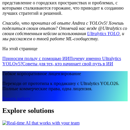
представление о городских пространствах и проблемах, с
которыми сталкиваются горожане, что приводит к созданию
лучших стратегий и решений.
Спасибо, что прочитал об опыте Andrea с YOLOv5! Хочешь
поделиться своим опытом? Отмечай нас везде @Ultralytics со
своим собственным кейсом использования
Ultralytics YOLO
, и
мы расскажем о твоей работе ML-сообществу.
На этой странице
Приносим пользу с помощью ИИ
Почему именно Ultralytics
YOLOv5?
Советы для тех, кто начинает свой путь в ИИ
Гибкое корпоративное лицензирование
Переходи от прототипа к продакшну с Ultralytics YOLO26.
Полные коммерческие права, одна лицензия.
Начать работу
Explore solutions