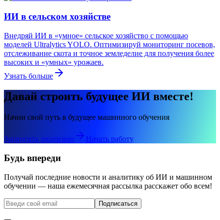
ИИ в сельском хозяйстве
Внедряй ИИ в «умное» сельское хозяйство с помощью
моделей Ultralytics YOLO. Оптимизируй мониторинг посевов,
отслеживание скота и точное земледелие для получения более
высоких и «умных» урожаев.
Узнать больше
Давай строить будущее ИИ вместе!
Начни свой путь в будущее машинного обучения
Запросить лицензию
Начать работу
Будь впереди
Получай последние новости и аналитику об ИИ и машинном
обучении — наша ежемесячная рассылка расскажет обо всем!
Подписаться