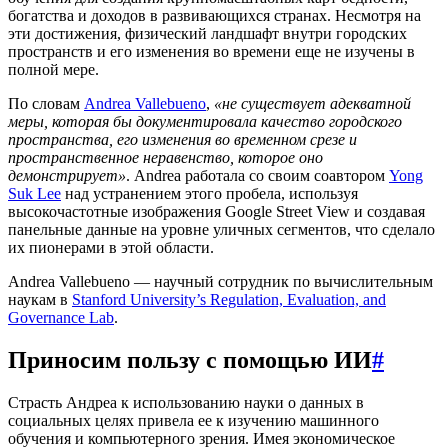
богатства и доходов в развивающихся странах. Несмотря на
эти достижения, физический ландшафт внутри городских
пространств и его изменения во времени еще не изучены в
полной мере.
По словам
Andrea Vallebueno
,
«не существует адекватной
меры, которая бы документировала качество городского
пространства, его изменения во временном срезе и
пространственное неравенство, которое оно
демонстрирует»
. Andrea работала со своим соавтором
Yong
Suk Lee
над устранением этого пробела, используя
высокочастотные изображения Google Street View и создавая
панельные данные на уровне уличных сегментов, что сделало
их пионерами в этой области.
Andrea Vallebueno — научный сотрудник по вычислительным
наукам в
Stanford University’s Regulation, Evaluation, and
Governance Lab
.
Приносим пользу с помощью ИИ
#
Страсть Андреа к использованию науки о данных в
социальных целях привела ее к изучению машинного
обучения и компьютерного зрения. Имея экономическое