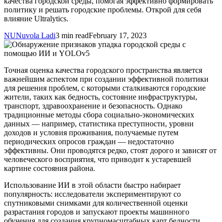
качества городской среды, помогая эффективно формировать
политику и решать городские проблемы. Открой для себя
влияние Ultralytics.
NU
Nuvola Ladi
3 min read
February 17, 2023
Точная оценка качества городского пространства является
важнейшим аспектом при создании эффективной политики
для решения проблем, с которыми сталкиваются городские
жители, таких как бедность, состояние инфраструктуры,
транспорт, здравоохранение и безопасность. Однако
традиционные методы сбора социально-экономических
данных — например, статистика преступности, уровни
доходов и условия проживания, получаемые путем
периодических опросов граждан — недостаточно
эффективны. Они проводятся редко, стоят дорого и зависят от
человеческого восприятия, что приводит к устаревшей
картине состояния района.
Использование ИИ в этой области быстро набирает
популярность: исследователи экспериментируют со
спутниковыми снимками для количественной оценки
разрастания городов и запускают проекты машинного
обучения для создания крупномасштабных карт бедности,