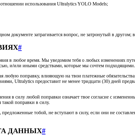
 отношении использования Ultralytics YOLO Models;
дном документе затрагивается вопрос, не затронутый в другом; 
ВИЯХ
#
словия в любое время. Мы уведомим тебя о любых изменениях путе
писью, и/или иными средствами, которые мы сочтем подходящими.
ая любую поправку, влияющую на твои платежные обязательства
иями, Ultralytics предоставит не менее тридцати (30) дней пре
ния в силу любой поправки означает твое согласие с измененны
 такой поправки в силу.
 предложенные тобой, не вступают в силу, если они не состав
ТА ДАННЫХ
#