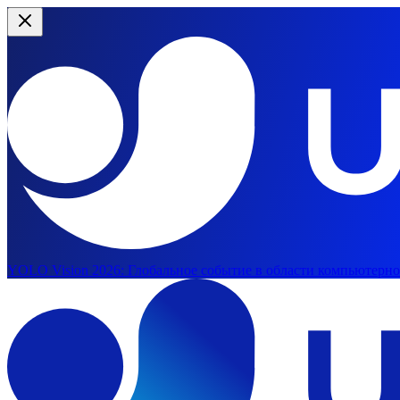
YOLO Vision 2026:
Глобальное событие в области компьютерног