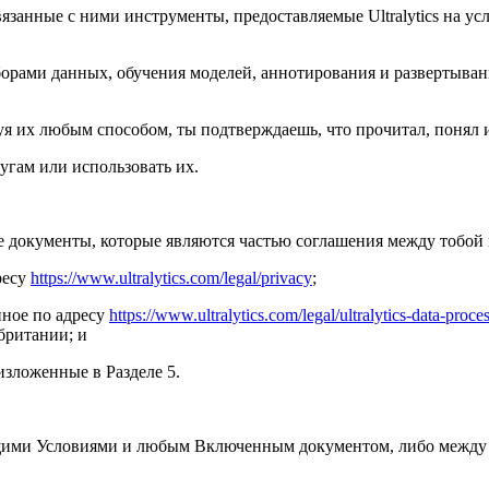
вязанные с ними инструменты, предоставляемые Ultralytics на 
борами данных, обучения моделей, аннотирования и развертывания
я их любым способом, ты подтверждаешь, что прочитал, понял и
лугам или использовать их.
окументы, которые являются частью соглашения между тобой и 
ресу
https://www.ultralytics.com/legal/privacy
;
пное по адресу
https://www.ultralytics.com/legal/ultralytics-data-proc
британии; и
изложенные в Разделе 5.
оящими Условиями и любым Включенным документом, либо межд