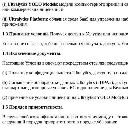
(i)
Ultralytics YOLO Models
: модели компьютерного зрения и с
или коммерческих лицензий; и
(ii)
Ultralytics Platform
: облачная среда SaaS для управления на
приложения.
1.3 Принятие условий.
Получая доступ к Услугам или использу
Если ты не согласен, тебе не разрешается получать доступ к Ус
1.4 Включенные документы.
Настоящие Условия включают посредством отсылки следующие д
(a) Политику конфиденциальности Ultralytics, доступную по ад
(b) Соглашение об обработке данных Ultralytics («
DPA
»), досту
стандартные договорные условия ЕС и дополнение для Велико
(c) применимые условия лицензии на Ultralytics YOLO Models, 
1.5 Порядок приоритетности.
В случае любого конфликта или несоответствия между наст
следующий порядок приоритетности в порядке убывания: