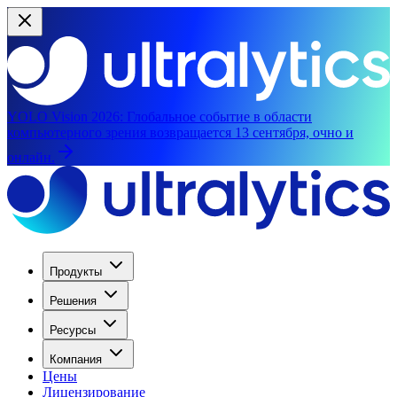
YOLO Vision 2026:
Глобальное событие в области
компьютерного зрения возвращается 13 сентября, очно и
онлайн.
Продукты
Решения
Ресурсы
Компания
Цены
Лицензирование