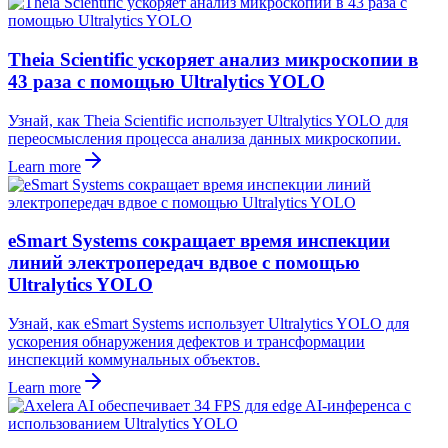
Theia Scientific ускоряет анализ микроскопии в
43 раза с помощью Ultralytics YOLO
Узнай, как Theia Scientific использует Ultralytics YOLO для
переосмысления процесса анализа данных микроскопии.
Learn more
eSmart Systems сокращает время инспекции
линий электропередач вдвое с помощью
Ultralytics YOLO
Узнай, как eSmart Systems использует Ultralytics YOLO для
ускорения обнаружения дефектов и трансформации
инспекций коммунальных объектов.
Learn more