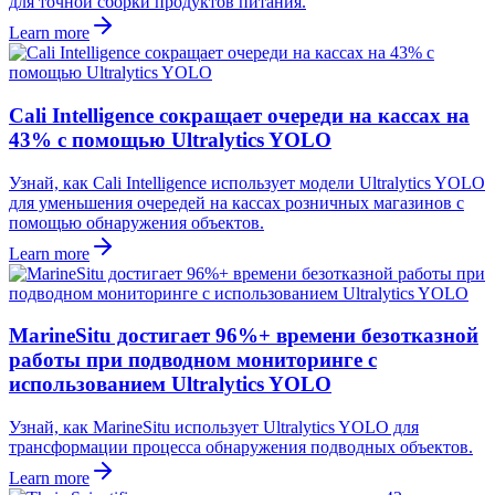
для точной сборки продуктов питания.
Learn more
Cali Intelligence сокращает очереди на кассах на
43% с помощью Ultralytics YOLO
Узнай, как Cali Intelligence использует модели Ultralytics YOLO
для уменьшения очередей на кассах розничных магазинов с
помощью обнаружения объектов.
Learn more
MarineSitu достигает 96%+ времени безотказной
работы при подводном мониторинге с
использованием Ultralytics YOLO
Узнай, как MarineSitu использует Ultralytics YOLO для
трансформации процесса обнаружения подводных объектов.
Learn more