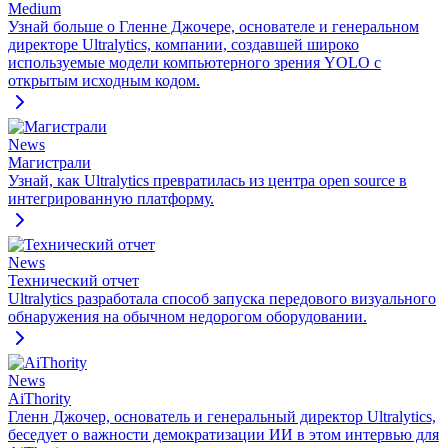
Medium
Узнай больше о Гленне Джочере, основателе и генеральном
директоре Ultralytics, компании, создавшей широко
используемые модели компьютерного зрения YOLO с
открытым исходным кодом.
News
Магистрали
Узнай, как Ultralytics превратилась из центра open source в
интегрированную платформу.
News
Технический отчет
Ultralytics разработала способ запуска передового визуального
обнаружения на обычном недорогом оборудовании.
News
AiThority
Гленн Джочер, основатель и генеральный директор Ultralytics,
беседует о важности демократизации ИИ в этом интервью для