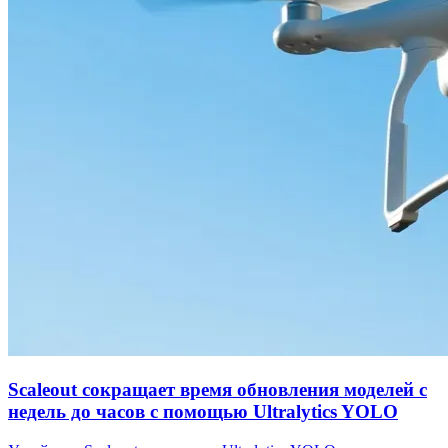
Scaleout сокращает время обновления моделей с
недель до часов с помощью Ultralytics YOLO