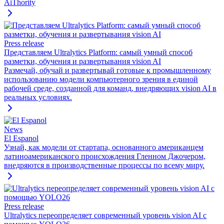
AiThority
Press release
Представляем Ultralytics Platform: самый умный способ
разметки, обучения и развертывания vision AI
Размечай, обучай и развертывай готовые к промышленному
использованию модели компьютерного зрения в единой
рабочей среде, созданной для команд, внедряющих vision AI в
реальных условиях.
News
El Espanol
Узнай, как модели от стартапа, основанного американцем
латиноамериканского происхождения Гленном Джочером,
внедряются в производственные процессы по всему миру.
Press release
Ultralytics переопределяет современный уровень vision AI с