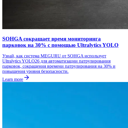
SOHGA сокращает время мониторинга
парковок на 30% с помощью Ultralytics YOLO
Узнай, как система MEGURU от SOHGA использует
Ultralytics YOLO26 для автоматизации патрулирования
парковок, сокращения времени патрулирования на 30% и
повышения уровня безопасности.
Learn more