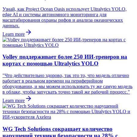
Узнай, как Project Ocean Oasis использует Ultralytics YOLO,
edge AI и системы автономного мониторинга для
масштабирования охраны рифов и анализа океанических
данных.
Learn more
Volley поддерживает более 250 ИИ-тренеров на
кортах с помощью Ultralytics YOLO
"Что действительно здорово, так это то, что модель отлично
работает в реальном времени на периферийном
оборудовании, и мы можем использовать ту же самую модель
в облаке, чтобы запускать точно такой же рабочий процесс."
Learn more
WG Tech Solutions сокращает количество
нарушений техники безопасности на 28% с