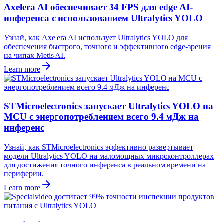
Axelera AI обеспечивает 34 FPS для edge AI-
инференса с использованием Ultralytics YOLO
Узнай, как Axelera AI использует Ultralytics YOLO для
обеспечения быстрого, точного и эффективного edge-зрения
на чипах Metis AI.
Learn more
STMicroelectronics запускает Ultralytics YOLO на
MCU с энергопотреблением всего 9.4 мДж на
инференс
Узнай, как STMicroelectronics эффективно развертывает
модели Ultralytics YOLO на маломощных микроконтроллерах
для достижения точного инференса в реальном времени на
периферии.
Learn more