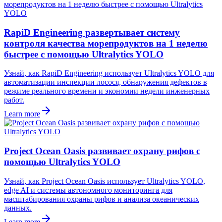
RapiD Engineering развертывает систему
контроля качества морепродуктов на 1 неделю
быстрее с помощью Ultralytics YOLO
Узнай, как RapiD Engineering использует Ultralytics YOLO для
автоматизации инспекции лосося, обнаружения дефектов в
режиме реального времени и экономии недели инженерных
работ.
Learn more
Project Ocean Oasis развивает охрану рифов с
помощью Ultralytics YOLO
Узнай, как Project Ocean Oasis использует Ultralytics YOLO,
edge AI и системы автономного мониторинга для
масштабирования охраны рифов и анализа океанических
данных.
Learn more