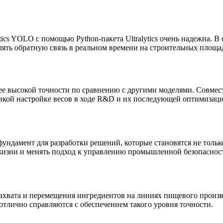
tics YOLO с помощью Python-пакета Ultralytics очень надежна. 
ять обратную связь в реальном времени на строительных площа
 более высокой точности по сравнению с другими моделями. Со
кой настройке весов в ходе R&D и их последующей оптимизаци
 фундамент для разработки решений, которые становятся не тольк
 жизни и менять подход к управлению промышленной безопаснос
захвата и перемещения ингредиентов на линиях пищевого произ
 отлично справляются с обеспечением такого уровня точности.