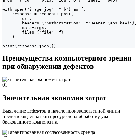
args = {"conf": 0.25, "iou": 0.7, "imgsz": 640}

with open("image.jpg", "rb") as f:

    response = requests.post(

        url,

        headers={"Authorization": f"Bearer {api_key}"},

        data=args,

        files={"file": f},

    )

print(response.json())
Преимущества компьютерного зрения
при обнаружении дефектов
01
Значительная экономия затрат
Выявление дефектов в начале производственной линии
предотвращает затраты ресурсов на обработку уже
бракованного компонента.