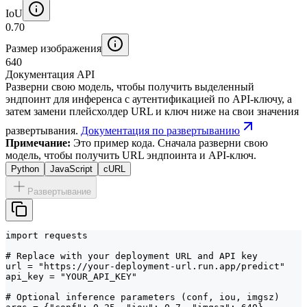
IoU
0.70
Размер изображения
640
Документация API
Разверни свою модель, чтобы получить выделенный
эндпоинт для инференса с аутентификацией по API-ключу, а
затем замени плейсхолдер URL и ключ ниже на свои значения
развертывания.
Документация по развертыванию
Примечание:
Это пример кода. Сначала разверни свою
модель, чтобы получить URL эндпоинта и API-ключ.
Python
JavaScript
cURL
Развертывание
import requests

# Replace with your deployment URL and API key

url = "https://your-deployment-url.run.app/predict"

api_key = "YOUR_API_KEY"

# Optional inference parameters (conf, iou, imgsz)
