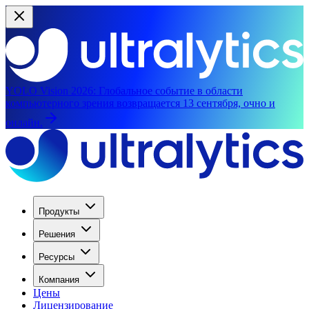
YOLO Vision 2026:
Глобальное событие в области
компьютерного зрения возвращается 13 сентября, очно и
онлайн.
Продукты
Решения
Ресурсы
Компания
Цены
Лицензирование