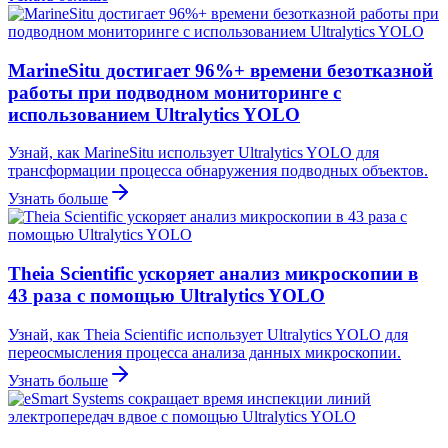
MarineSitu достигает 96%+ времени безотказной
работы при подводном мониторинге с
использованием Ultralytics YOLO
Узнай, как MarineSitu использует Ultralytics YOLO для
трансформации процесса обнаружения подводных объектов.
Узнать больше
Theia Scientific ускоряет анализ микроскопии в
43 раза с помощью Ultralytics YOLO
Узнай, как Theia Scientific использует Ultralytics YOLO для
переосмысления процесса анализа данных микроскопии.
Узнать больше