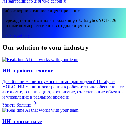
AI завтрашнего дня уже сегодня
Гибкое корпоративное лицензирование
Переходи от прототипа к продакшну с Ultralytics YOLO26.
Полные коммерческие права, одна лицензия.
Начать работу
Our solution to your industry
ИИ в робототехнике
Делай свои машины умнее с помощью моделей Ultralytics
YOLO. ИИ машинного зрения в робототехнике обеспечивает
автономную навигацию, восприятие, отслеживание объектов
и управление в реальном времени.
Узнать больше
ИИ в логистике