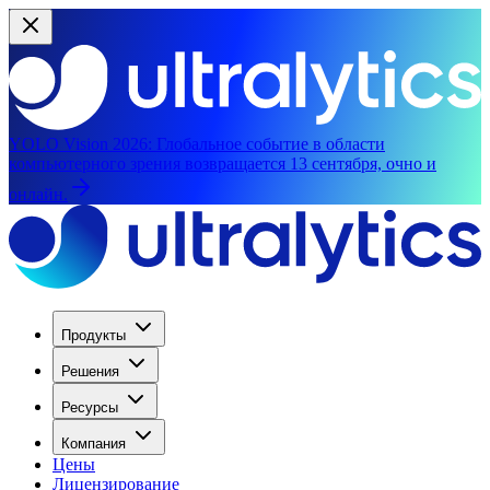
YOLO Vision 2026:
Глобальное событие в области
компьютерного зрения возвращается 13 сентября, очно и
онлайн.
Продукты
Решения
Ресурсы
Компания
Цены
Лицензирование