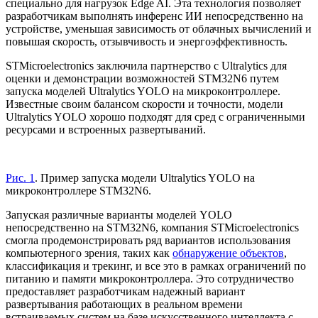
специально для нагрузок Edge AI. Эта технология позволяет
разработчикам выполнять инференс ИИ непосредственно на
устройстве, уменьшая зависимость от облачных вычислений и
повышая скорость, отзывчивость и энергоэффективность.
STMicroelectronics заключила партнерство с Ultralytics для
оценки и демонстрации возможностей STM32N6 путем
запуска моделей Ultralytics YOLO на микроконтроллере.
Известные своим балансом скорости и точности, модели
Ultralytics YOLO хорошо подходят для сред с ограниченными
ресурсами и встроенных развертываний.
Рис. 1
. Пример запуска модели Ultralytics YOLO на
микроконтроллере STM32N6.
Запуская различные варианты моделей YOLO
непосредственно на STM32N6, компания STMicroelectronics
смогла продемонстрировать ряд вариантов использования
компьютерного зрения, таких как
обнаружение объектов
,
классификация и трекинг, и все это в рамках ограничений по
питанию и памяти микроконтроллера. Это сотрудничество
предоставляет разработчикам надежный вариант
развертывания работающих в реальном времени
встраиваемых систем на базе искусственного интеллекта с