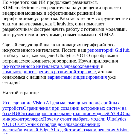
По мере того как ИИ продолжает развиваться,
STMicroelectronics сосредоточена на упрощении процесса
внедрения мощных и эффективных решений на
периферийные устройства. Работая в тесном сотрудничестве с
такими партнерами, как Ultralytics, они помогают
разработчикам быстрее начать работу с готовыми моделями,
инструментами и ресурсами, совместимыми с STM32.
Сделай следующий шаг в инновациях периферийного
искусственного интеллекта. Посети наш
репозиторий GitHub
,
чтобы узнать, как модели Ultralytics YOLO преображают
встраиваемое компьютерное зрение. Изучи приложения
искусственного интеллекта в здравоохранении
и
компьютерного зрения в розничной торговле
, а также
ознакомься с нашими
вариантами лицензирования
уже
сегодня!
На этой странице
Исследование Vision AI для маломощных периферийных
устройств
Ограничения при создании встроенных систем на
базе ИИ
Оптимизированное развертывание моделей YOLO на
микроконтроллерах
Почему стоит выбрать модели Ultralytics
YOLO?
От умных городов до здравоохранения:
масштабируемый Edge AI в действии
Создаем решения Vision