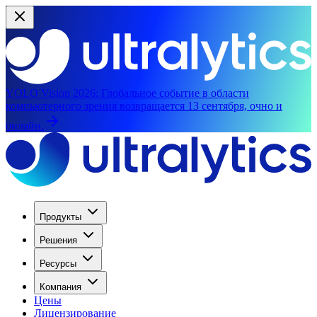
YOLO Vision 2026:
Глобальное событие в области
компьютерного зрения возвращается 13 сентября, очно и
онлайн.
Продукты
Решения
Ресурсы
Компания
Цены
Лицензирование