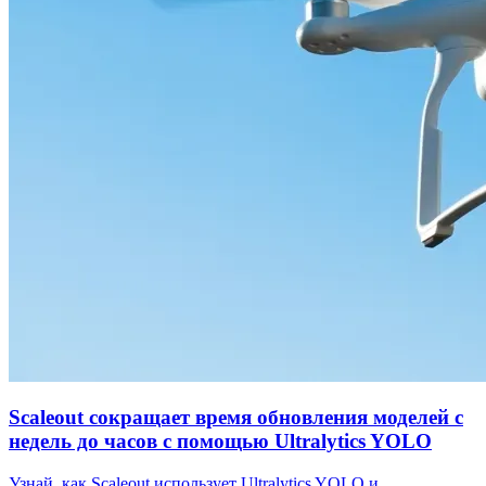
Scaleout сокращает время обновления моделей с
недель до часов с помощью Ultralytics YOLO
Узнай, как Scaleout использует Ultralytics YOLO и