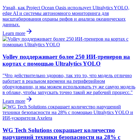
Узнай, как Project Ocean Oasis использует Ultralytics YOLO,
edge AI и системы автономного мониторинга для
масштабирования охраны рифов и анализа океанических
данных.
Learn more
Volley поддерживает более 250 ИИ-тренеров на
кортах с помощью Ultralytics YOLO
"Что действительно здорово, так это то, что модель отлично
работает в реальном времени на периферийном
оборудовании, и мы можем использовать ту же самую модель
в облаке, чтобы запускать точно такой же рабочий процесс."
Learn more
WG Tech Solutions сокращает количество
нарушений техники безопасности на 28% с