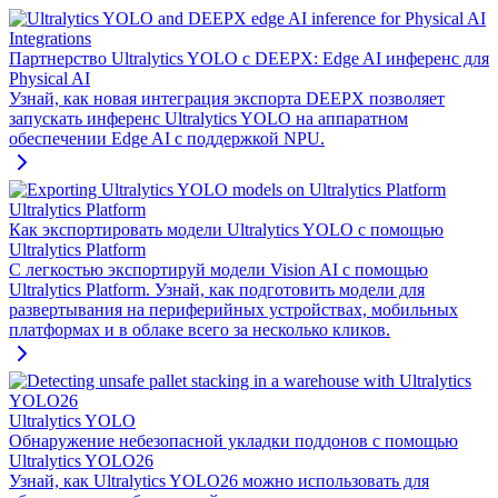
Integrations
Партнерство Ultralytics YOLO с DEEPX: Edge AI инференс для
Physical AI
Узнай, как новая интеграция экспорта DEEPX позволяет
запускать инференс Ultralytics YOLO на аппаратном
обеспечении Edge AI с поддержкой NPU.
Ultralytics Platform
Как экспортировать модели Ultralytics YOLO с помощью
Ultralytics Platform
С легкостью экспортируй модели Vision AI с помощью
Ultralytics Platform. Узнай, как подготовить модели для
развертывания на периферийных устройствах, мобильных
платформах и в облаке всего за несколько кликов.
Ultralytics YOLO
Обнаружение небезопасной укладки поддонов с помощью
Ultralytics YOLO26
Узнай, как Ultralytics YOLO26 можно использовать для