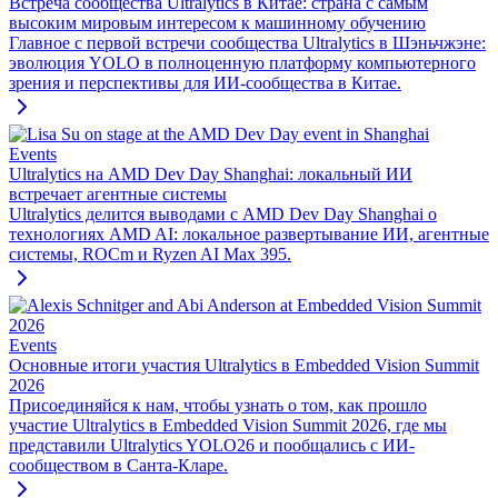
Встреча сообщества Ultralytics в Китае: страна с самым
высоким мировым интересом к машинному обучению
Главное с первой встречи сообщества Ultralytics в Шэньчжэне:
эволюция YOLO в полноценную платформу компьютерного
зрения и перспективы для ИИ-сообщества в Китае.
Events
Ultralytics на AMD Dev Day Shanghai: локальный ИИ
встречает агентные системы
Ultralytics делится выводами с AMD Dev Day Shanghai о
технологиях AMD AI: локальное развертывание ИИ, агентные
системы, ROCm и Ryzen AI Max 395.
Events
Основные итоги участия Ultralytics в Embedded Vision Summit
2026
Присоединяйся к нам, чтобы узнать о том, как прошло
участие Ultralytics в Embedded Vision Summit 2026, где мы
представили Ultralytics YOLO26 и пообщались с ИИ-
сообществом в Санта-Кларе.