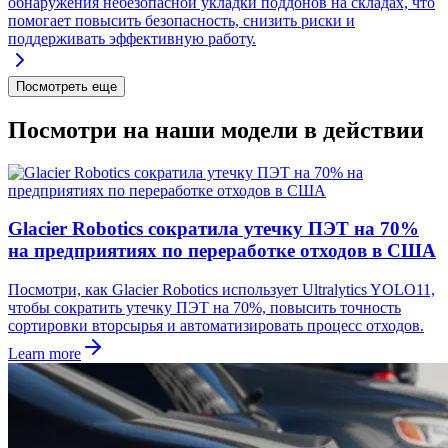
обнаружения небезопасной укладки поддонов на складах, что
помогает повысить безопасность, снизить риски и
поддерживать эффективную работу.
Посмотреть еще
Посмотри на наши модели в действии
Glacier Robotics сократила утечку ПЭТ на 70%
на предприятиях по переработке отходов в США
Посмотри, как Glacier Robotics использует Ultralytics YOLO11,
чтобы сократить утечку ПЭТ на 70%, повысить точность
сортировки вторсырья и автоматизировать процесс отходов.
Learn more