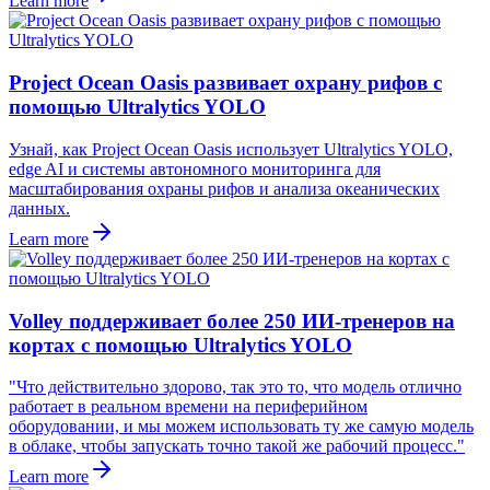
Learn more
Project Ocean Oasis развивает охрану рифов с
помощью Ultralytics YOLO
Узнай, как Project Ocean Oasis использует Ultralytics YOLO,
edge AI и системы автономного мониторинга для
масштабирования охраны рифов и анализа океанических
данных.
Learn more
Volley поддерживает более 250 ИИ-тренеров на
кортах с помощью Ultralytics YOLO
"Что действительно здорово, так это то, что модель отлично
работает в реальном времени на периферийном
оборудовании, и мы можем использовать ту же самую модель
в облаке, чтобы запускать точно такой же рабочий процесс."
Learn more