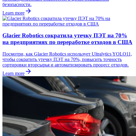
безопасности.
Learn more
Glacier Robotics сократила утечку ПЭТ на 70%
на предприятиях по переработке отходов в США
Посмотри, как Glacier Robotics использует Ultralytics YOLO11,
чтобы сократить утечку ПЭТ на 70%, повысить точность
сортировки вторсырья и автоматизировать процесс отходов.
Learn more