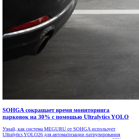
SOHGA сокращает время мониторинга
парковок на 30% с помощью Ultralytics YOLO
Узнай, как система MEGURU от SOHGA использует
Ultralytics YOLO26 для автоматизации патрулирования