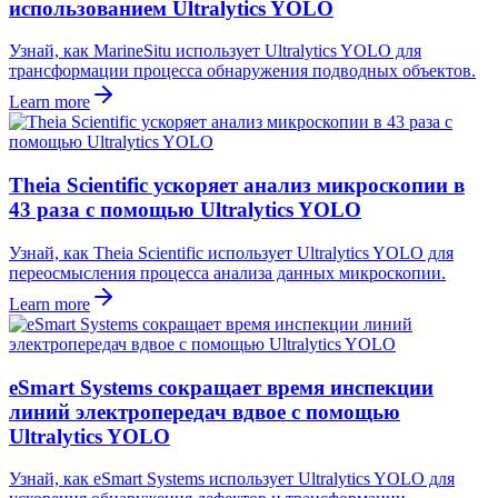
использованием Ultralytics YOLO
Узнай, как MarineSitu использует Ultralytics YOLO для
трансформации процесса обнаружения подводных объектов.
Learn more
Theia Scientific ускоряет анализ микроскопии в
43 раза с помощью Ultralytics YOLO
Узнай, как Theia Scientific использует Ultralytics YOLO для
переосмысления процесса анализа данных микроскопии.
Learn more
eSmart Systems сокращает время инспекции
линий электропередач вдвое с помощью
Ultralytics YOLO
Узнай, как eSmart Systems использует Ultralytics YOLO для