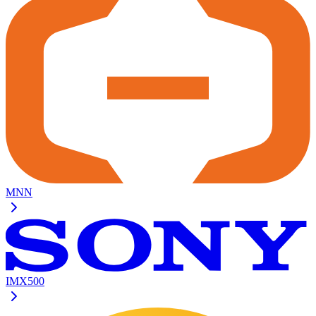
MNN
IMX500