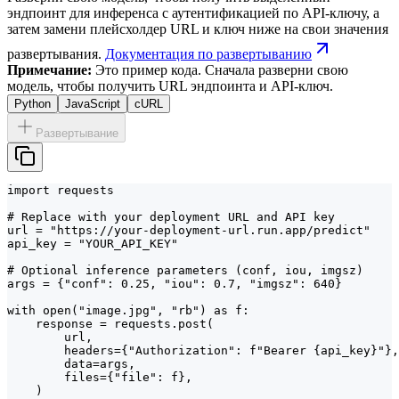
эндпоинт для инференса с аутентификацией по API-ключу, а
затем замени плейсхолдер URL и ключ ниже на свои значения
развертывания.
Документация по развертыванию
Примечание:
Это пример кода. Сначала разверни свою
модель, чтобы получить URL эндпоинта и API-ключ.
Python
JavaScript
cURL
Развертывание
import requests

# Replace with your deployment URL and API key

url = "https://your-deployment-url.run.app/predict"

api_key = "YOUR_API_KEY"

# Optional inference parameters (conf, iou, imgsz)

args = {"conf": 0.25, "iou": 0.7, "imgsz": 640}

with open("image.jpg", "rb") as f:

    response = requests.post(

        url,

        headers={"Authorization": f"Bearer {api_key}"},

        data=args,

        files={"file": f},

    )
