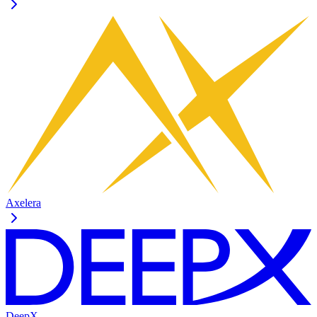
Axelera
DeepX