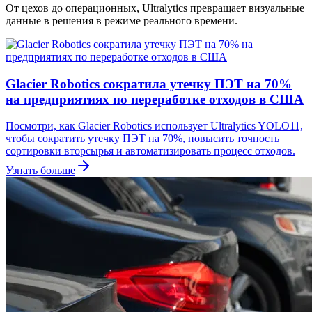
От цехов до операционных, Ultralytics превращает визуальные
данные в решения в режиме реального времени.
Glacier Robotics сократила утечку ПЭТ на 70%
на предприятиях по переработке отходов в США
Посмотри, как Glacier Robotics использует Ultralytics YOLO11,
чтобы сократить утечку ПЭТ на 70%, повысить точность
сортировки вторсырья и автоматизировать процесс отходов.
Узнать больше