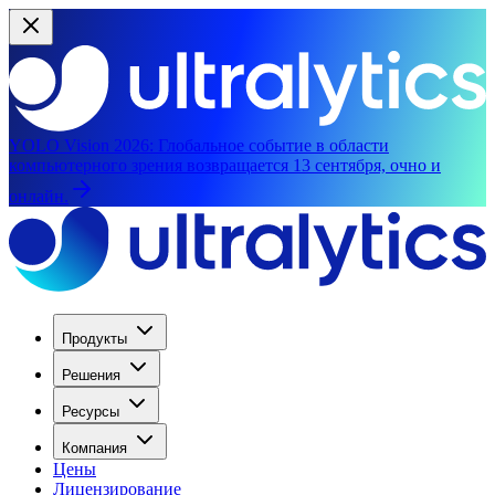
YOLO Vision 2026:
Глобальное событие в области
компьютерного зрения возвращается 13 сентября, очно и
онлайн.
Продукты
Решения
Ресурсы
Компания
Цены
Лицензирование