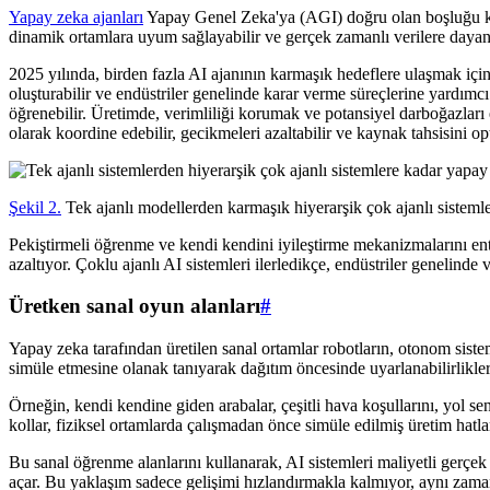
Yapay zeka ajanları
Yapay Genel Zeka'ya (AGI) doğru olan boşluğu kapat
dinamik ortamlara uyum sağlayabilir ve gerçek zamanlı verilere dayana
2025 yılında, birden fazla AI ajanının karmaşık hedeflere ulaşmak için i
oluşturabilir ve endüstriler genelinde karar verme süreçlerine yardımcı 
öğrenebilir. Üretimde, verimliliği korumak ve potansiyel darboğazları el
olarak koordine edebilir, gecikmeleri azaltabilir ve kaynak tahsisini op
Şekil 2.
Tek ajanlı modellerden karmaşık hiyerarşik çok ajanlı sistemle
Pekiştirmeli öğrenme ve kendi kendini iyileştirme mekanizmalarını ent
azaltıyor. Çoklu ajanlı AI sistemleri ilerledikçe, endüstriler genelinde 
Üretken sanal oyun alanları
#
Yapay zeka tarafından üretilen sanal ortamlar robotların, otonom sistem
simüle etmesine olanak tanıyarak dağıtım öncesinde uyarlanabilirliklerin
Örneğin, kendi kendine giden arabalar, çeşitli hava koşullarını, yol se
kollar, fiziksel ortamlarda çalışmadan önce simüle edilmiş üretim hatl
Bu sanal öğrenme alanlarını kullanarak, AI sistemleri maliyetli gerçek
açar. Bu yaklaşım sadece gelişimi hızlandırmakla kalmıyor, aynı zama