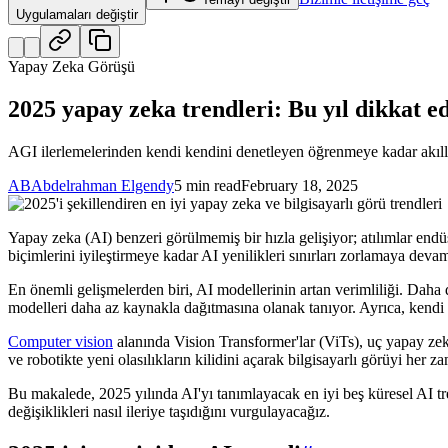
Uygulamaları değiştir
Yapay Zeka Görüşü
2025 yapay zeka trendleri: Bu yıl dikkat e
AGI ilerlemelerinden kendi kendini denetleyen öğrenmeye kadar akıllı s
AB
Abdelrahman Elgendy
5 min read
February 18, 2025
Yapay zeka (AI) benzeri görülmemiş bir hızla gelişiyor; atılımlar endüst
biçimlerini iyileştirmeye kadar AI yenilikleri sınırları zorlamaya deva
En önemli gelişmelerden biri, AI modellerinin artan verimliliği. Daha d
modelleri daha az kaynakla dağıtmasına olanak tanıyor. Ayrıca, kendi k
Computer vision
alanında Vision Transformer'lar (ViTs), uç yapay zeka
ve robotikte yeni olasılıkların kilidini açarak bilgisayarlı görüyi her 
Bu makalede, 2025 yılında AI'yı tanımlayacak en iyi beş küresel AI tre
değişiklikleri nasıl ileriye taşıdığını vurgulayacağız.