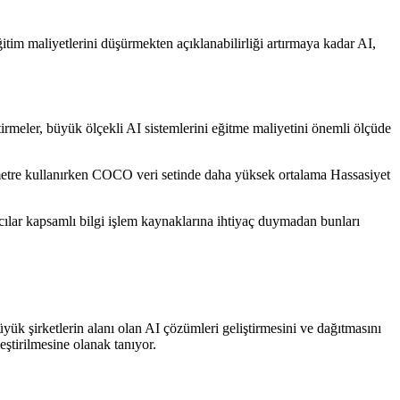
ğitim maliyetlerini düşürmekten açıklanabilirliği artırmaya kadar AI,
ştirmeler, büyük ölçekli AI sistemlerini eğitme maliyetini önemli ölçüde
metre kullanırken COCO veri setinde daha yüksek ortalama Hassasiyet
cılar kapsamlı bilgi işlem kaynaklarına ihtiyaç duymadan bunları
büyük şirketlerin alanı olan AI çözümleri geliştirmesini ve dağıtmasını
ştirilmesine olanak tanıyor.