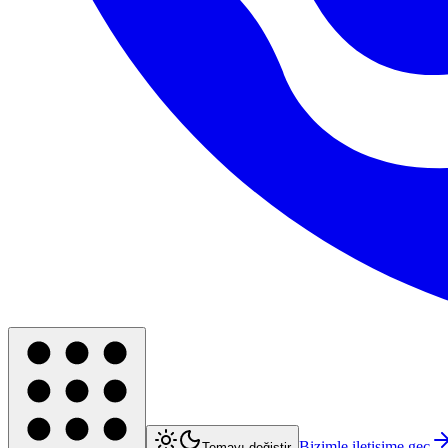
Bizimle iletişime geç
Temayı değiştir