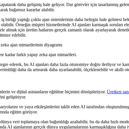
arak daha gelişmiş hale geliyor. Dar görevler için tasarlanmış gelenek
rak bağımsız kararlar alabilir.
ş birliği yaptığı çoklu ajan sistemlerinin daha belirgin hale gelmesi bekl
olabilir. Örneğin müşteri hizmetlerinde AI ajanları karmaşık soruları ele 
e almak için üretim hatlarını gerçek zamanlı olarak ayarlayarak denetleye
timize edebilir.
re kadar farklı yapay zeka ajan mimarileri.
egre ederek, bu AI ajanları daha fazla otonomiye doğru ilerliyor ve ka
verimliliği daha da artırarak daha uyarlanabilir, ölçeklenebilir ve akıllı
lerin ve dijital asistanların eğitilme biçimini dönüştürüyor.
Üretken sana
i geliştiriyor.
naryolarını ve yaya etkileşimlerini taklit eden AI tarafından oluşturulmuş
arında eğitim görüyor.
 dünya veri toplamaya olan bağımlılığı azaltabilir, bu da daha hızlı mod
nda AI ajanlarının gerçek dünya uygulamalarının karmaşıklığına daha iy