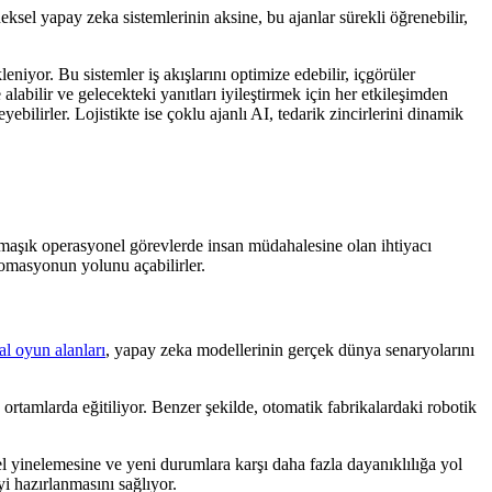
sel yapay zeka sistemlerinin aksine, bu ajanlar sürekli öğrenebilir,
eniyor. Bu sistemler iş akışlarını optimize edebilir, içgörüler
alabilir ve gelecekteki yanıtları iyileştirmek için her etkileşimden
bilirler. Lojistikte ise çoklu ajanlı AI, tedarik zincirlerini dinamik
rmaşık operasyonel görevlerde insan müdahalesine olan ihtiyacı
 otomasyonun yolunu açabilirler.
l oyun alanları
, yapay zeka modellerinin gerçek dünya senaryolarını
 ortamlarda eğitiliyor. Benzer şekilde, otomatik fabrikalardaki robotik
el yinelemesine ve yeni durumlara karşı daha fazla dayanıklılığa yol
i hazırlanmasını sağlıyor.