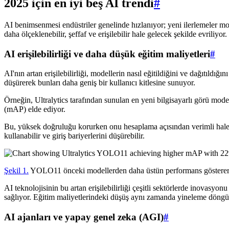
2025 için en iyi beş AI trendi
#
AI benimsenmesi endüstriler genelinde hızlanıyor; yeni ilerlemeler mode
daha ölçeklenebilir, şeffaf ve erişilebilir hale gelecek şekilde evriliyor.
AI erişilebilirliği ve daha düşük eğitim maliyetleri
#
AI'nın artan erişilebilirliği, modellerin nasıl eğitildiğini ve dağıtıld
düşürerek bunları daha geniş bir kullanıcı kitlesine sunuyor.
Örneğin, Ultralytics tarafından sunulan en yeni bilgisayarlı görü m
(mAP) elde ediyor.
Bu, yüksek doğruluğu korurken onu hesaplama açısından verimli hale ge
kullanabilir ve giriş bariyerlerini düşürebilir.
Şekil 1.
YOLO11 önceki modellerden daha üstün performans gösterer
AI teknolojisinin bu artan erişilebilirliği çeşitli sektörlerde inovasyo
sağlıyor. Eğitim maliyetlerindeki düşüş aynı zamanda yineleme döngüs
AI ajanları ve yapay genel zeka (AGI)
#