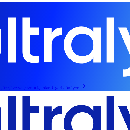
 yüz yüze ve çevrim içi olarak geri dönüyor.