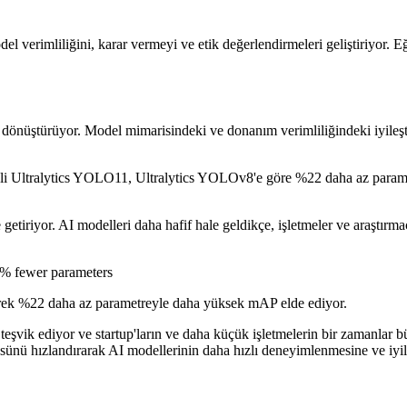
l verimliliğini, karar vermeyi ve etik değerlendirmeleri geliştiriyor. E
ığını dönüştürüyor. Model mimarisindeki ve donanım verimliliğindeki iyile
odeli Ultralytics YOLO11, Ultralytics YOLOv8'e göre %22 daha az para
tiriyor. AI modelleri daha hafif hale geldikçe, işletmeler ve araştırma
ek %22 daha az parametreyle daha yüksek mAP elde ediyor.
nu teşvik ediyor ve startup'ların ve daha küçük işletmelerin bir zamanlar 
ünü hızlandırarak AI modellerinin daha hızlı deneyimlenmesine ve iyile