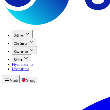
Ürünler
Çözümler
Kaynaklar
Şirket
Fiyatlandırma
Lisanslama
Menü
Dil seç