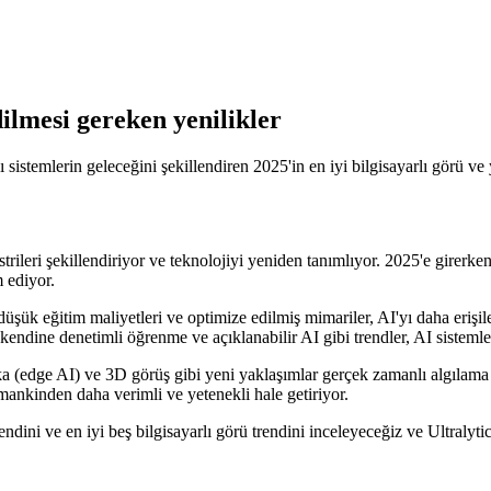
dilmesi gereken yenilikler
istemlerin geleceğini şekillendiren 2025'in en iyi bilgisayarlı görü ve 
rileri şekillendiriyor ve teknolojiyi yeniden tanımlıyor. 2025'e girerken
m ediyor.
üşük eğitim maliyetleri ve optimize edilmiş mimariler, AI'yı daha erişile
endine denetimli öğrenme ve açıklanabilir AI gibi trendler, AI sistemler
 (edge AI) ve 3D görüş gibi yeni yaklaşımlar gerçek zamanlı algılama ve 
zamankinden daha verimli ve yetenekli hale getiriyor.
ndini ve en iyi beş bilgisayarlı görü trendini inceleyeceğiz ve Ultralyt