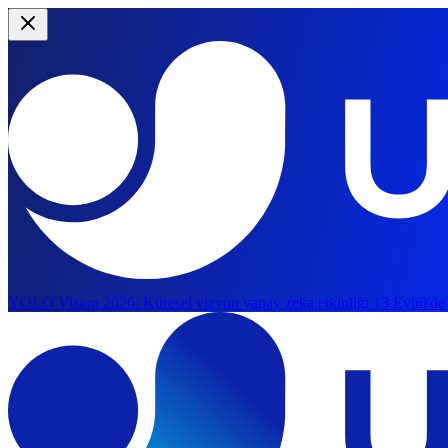
YOLO Vision 2026:
Küresel vizyon yapay zeka etkinliği 13 Eylül'de