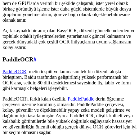
hem de GPU'larda verimli bir şekilde çalışarak, ister yerel olarak
birkaç görüntüyü işleme ister daha güçlü sistemlerde büyük dosya
gruplarını yönetme olsun, göreve bağlı olarak ölçeklenebilmesine
olanak tanır.
Açık kaynaklı bir araç olan EasyOCR, düzenli güncellemelerden ve
topluluk odaklı iyileştirmelerden yararlanarak güncel kalmasını ve
gerçek dünyadaki çok çeşitli OCR ihtiyaçlarına uyum sağlamasını
kolaylaştırır.
PaddleOCR
#
PaddleOCR
, metin tespiti ve tanımasını tek bir düzenli akışta
birleştiren, Baidu tarafından geliştirilmiş yüksek performanslı bir
OCR araç setidir. 80 dili desteklemesi sayesinde fiş, tablo ve form
gibi karmaşık belgeleri işleyebilir.
PaddleOCR'ı farklı kılan özellik,
PaddlePaddle
derin öğrenme
çerçevesi üzerine kurulmuş olmasıdır. PaddlePaddle çerçevesi,
kolay, güvenilir ve ölçeklenebilir yapay zeka modeli geliştirme ve
dağıtımı için tasarlanmıştır. Ayrıca PaddleOCR, düşük kaliteli veya
kalabalık görüntülerde bile yüksek doğruluk sağlayarak hassasiyet
ve güvenilirliğin önemli olduğu gerçek dünya OCR görevleri için iyi
bir seçim olmasını sağlar.