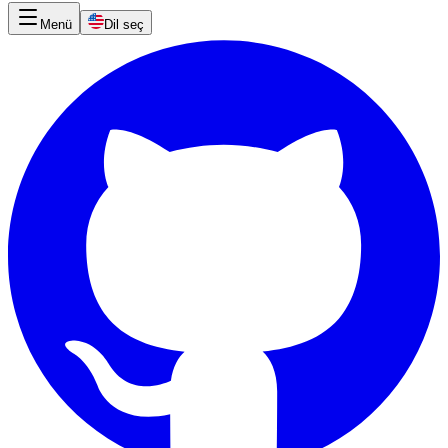
Menü
Dil seç