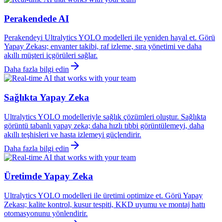
Perakendede AI
Perakendeyi Ultralytics YOLO modelleri ile yeniden hayal et. Görü
Yapay Zekası; envanter takibi, raf izleme, sıra yönetimi ve daha
akıllı müşteri içgörüleri sağlar.
Daha fazla bilgi edin
Sağlıkta Yapay Zeka
Ultralytics YOLO modelleriyle sağlık çözümleri oluştur. Sağlıkta
görüntü tabanlı yapay zeka; daha hızlı tıbbi görüntülemeyi, daha
akıllı teşhisleri ve hasta izlemeyi güçlendirir.
Daha fazla bilgi edin
Üretimde Yapay Zeka
Ultralytics YOLO modelleri ile üretimi optimize et. Görü Yapay
Zekası; kalite kontrol, kusur tespiti, KKD uyumu ve montaj hattı
otomasyonunu yönlendirir.