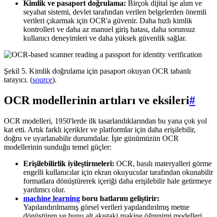
Kimlik ve pasaport doğrulama:
Birçok dijital işe alım ve
seyahat sistemi, devlet tarafından verilen belgelerden önemli
verileri çıkarmak için OCR'a güvenir. Daha hızlı kimlik
kontrolleri ve daha az manuel giriş hatası, daha sorunsuz
kullanıcı deneyimleri ve daha yüksek güvenlik sağlar.
Şekil 5. Kimlik doğrulama için pasaport okuyan OCR tabanlı
tarayıcı. (
source
).
OCR modellerinin artıları ve eksileri
#
OCR modelleri, 1950'lerde ilk tasarlandıklarından bu yana çok yol
kat etti. Artık farklı içerikler ve platformlar için daha erişilebilir,
doğru ve uyarlanabilir durumdalar. İşte günümüzün OCR
modellerinin sunduğu temel güçler:
Erişilebilirlik iyileştirmeleri:
OCR, basılı materyalleri görme
engelli kullanıcılar için ekran okuyucular tarafından okunabilir
formatlara dönüştürerek içeriği daha erişilebilir hale getirmeye
yardımcı olur.
machine learning
boru hatlarını geliştirir:
Yapılandırılmamış görsel verileri yapılandırılmış metne
dönüştüren ve bunu alt akıştaki makine öğrenimi modelleri