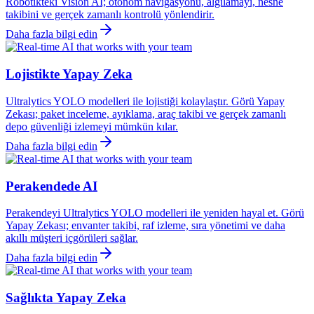
Robotikteki Vision AI; otonom navigasyonu, algılamayı, nesne
takibini ve gerçek zamanlı kontrolü yönlendirir.
Daha fazla bilgi edin
Lojistikte Yapay Zeka
Ultralytics YOLO modelleri ile lojistiği kolaylaştır. Görü Yapay
Zekası; paket inceleme, ayıklama, araç takibi ve gerçek zamanlı
depo güvenliği izlemeyi mümkün kılar.
Daha fazla bilgi edin
Perakendede AI
Perakendeyi Ultralytics YOLO modelleri ile yeniden hayal et. Görü
Yapay Zekası; envanter takibi, raf izleme, sıra yönetimi ve daha
akıllı müşteri içgörüleri sağlar.
Daha fazla bilgi edin
Sağlıkta Yapay Zeka