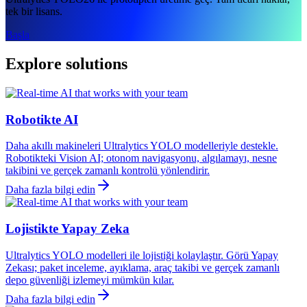
tek bir lisans.
Başla
Explore solutions
Robotikte AI
Daha akıllı makineleri Ultralytics YOLO modelleriyle destekle.
Robotikteki Vision AI; otonom navigasyonu, algılamayı, nesne
takibini ve gerçek zamanlı kontrolü yönlendirir.
Daha fazla bilgi edin
Lojistikte Yapay Zeka
Ultralytics YOLO modelleri ile lojistiği kolaylaştır. Görü Yapay
Zekası; paket inceleme, ayıklama, araç takibi ve gerçek zamanlı
depo güvenliği izlemeyi mümkün kılar.
Daha fazla bilgi edin