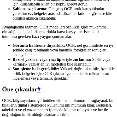
için kullanılabilir kılan bir köprü görevi görür.
Şablonsuz çıkarma:
Gelişmiş OCR artık katı şablonlar
gerektirmez; belgeler arasında düzenler farklılık gösterse bile
bilgileri akıllıca çıkarabilir.
Avantajlarına rağmen, OCR modelleri özellikle girdi mükemmel
olmadığında hala birkaç zorlukla karşı karşıyadır. İşte akılda
tutulması gereken bazı yaygın sınırlamalar:
Görüntü kalitesine duyarlılık:
OCR, net görüntülerle en iyi
şekilde çalışır; bulanık veya karanlık fotoğraflar sonuçları
etkileyebilir.
Bazı el yazıları veya yazı tipleriyle zorlanma:
Süslü veya
karmaşık yazılar en iyi modelleri bile şaşırtabilir.
Son işleme hala gereklidir:
Yüksek doğrulukta bile, özellikle
kritik belgeler için OCR çıktıları genellikle bir miktar insan
incelemesi veya temizlik gerektirir.
Öne çıkanlar
#
OCR, bilgisayarların görüntülerdeki metni okumasını sağlayarak bu
bilgilerin dijital sistemlerde kullanılmasını mümkün kılar. Belgeleri,
tabelaları ve el yazısı notları işlemede kilit bir rol oynar ve hız ile
doğruluğun kritik olduğu alanlarda etkilidir.