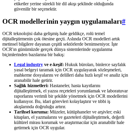
etiketler yerine sürekli bir dil akışı şeklinde olduğunda
güvenilir bir seçenektir.
OCR modellerinin yaygın uygulamaları
#
OCR teknolojisi daha gelişmiş hale geldikçe, rolü temel
dijitalleştirmenin çok ötesine geçti. Aslında OCR modelleri artık
metinsel bilgilere dayanan çeşitli sektörlerde benimseniyor. İşte
OCR'ın günümüzde gerçek dünya sistemlerinde uygulanma
biçimlerinden bazılarına bir bakış:
Legal industry
ve e-keşif:
Hukuk büroları, binlerce sayfalık
yasal belgeyi taramak için OCR uygulayarak sözleşmeleri,
mahkeme dosyalarını ve delilleri daha hızlı keşif ve analiz için
aranabilir hale getirir.
Sağlık hizmetleri:
Hastaneler, hasta kayıtlarını
dijitalleştirmek, el yazısı reçeteleri yorumlamak ve laboratuvar
raporlarını verimli bir şekilde yönetmek için OCR modellerini
kullanıyor. Bu, idari görevleri kolaylaştırır ve tıbbi iş
akışlarında doğruluğu artırır.
Tarihsel koruma:
Müzeler, kütüphaneler ve arşivler; eski
kitapları, el yazmalarını ve gazeteleri dijitalleştirmek, değerli
kültürel mirası korumak ve araştırmacılar için aranabilir hale
getirmek için OCR uygular.