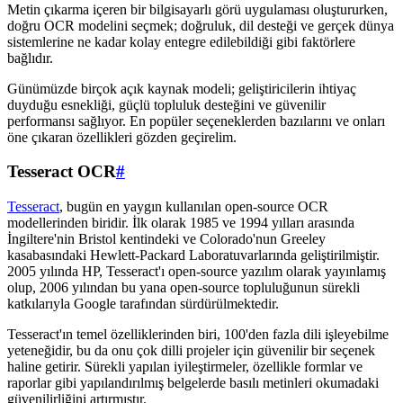
Metin çıkarma içeren bir bilgisayarlı görü uygulaması oluştururken,
doğru OCR modelini seçmek; doğruluk, dil desteği ve gerçek dünya
sistemlerine ne kadar kolay entegre edilebildiği gibi faktörlere
bağlıdır.
Günümüzde birçok açık kaynak modeli; geliştiricilerin ihtiyaç
duyduğu esnekliği, güçlü topluluk desteğini ve güvenilir
performansı sağlıyor. En popüler seçeneklerden bazılarını ve onları
öne çıkaran özellikleri gözden geçirelim.
Tesseract OCR
#
Tesseract
, bugün en yaygın kullanılan open-source OCR
modellerinden biridir. İlk olarak 1985 ve 1994 yılları arasında
İngiltere'nin Bristol kentindeki ve Colorado'nun Greeley
kasabasındaki Hewlett-Packard Laboratuvarlarında geliştirilmiştir.
2005 yılında HP, Tesseract'ı open-source yazılım olarak yayınlamış
olup, 2006 yılından bu yana open-source topluluğunun sürekli
katkılarıyla Google tarafından sürdürülmektedir.
Tesseract'ın temel özelliklerinden biri, 100'den fazla dili işleyebilme
yeteneğidir, bu da onu çok dilli projeler için güvenilir bir seçenek
haline getirir. Sürekli yapılan iyileştirmeler, özellikle formlar ve
raporlar gibi yapılandırılmış belgelerde basılı metinleri okumadaki
güvenilirliğini artırmıştır.