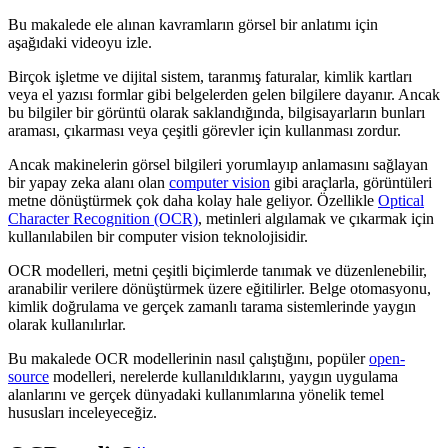
Bu makalede ele alınan kavramların görsel bir anlatımı için
aşağıdaki videoyu izle.
Birçok işletme ve dijital sistem, taranmış faturalar, kimlik kartları
veya el yazısı formlar gibi belgelerden gelen bilgilere dayanır. Ancak
bu bilgiler bir görüntü olarak saklandığında, bilgisayarların bunları
araması, çıkarması veya çeşitli görevler için kullanması zordur.
Ancak makinelerin görsel bilgileri yorumlayıp anlamasını sağlayan
bir yapay zeka alanı olan
computer vision
gibi araçlarla, görüntüleri
metne dönüştürmek çok daha kolay hale geliyor. Özellikle
Optical
Character Recognition (OCR)
, metinleri algılamak ve çıkarmak için
kullanılabilen bir computer vision teknolojisidir.
OCR modelleri, metni çeşitli biçimlerde tanımak ve düzenlenebilir,
aranabilir verilere dönüştürmek üzere eğitilirler. Belge otomasyonu,
kimlik doğrulama ve gerçek zamanlı tarama sistemlerinde yaygın
olarak kullanılırlar.
Bu makalede OCR modellerinin nasıl çalıştığını, popüler
open-
source
modelleri, nerelerde kullanıldıklarını, yaygın uygulama
alanlarını ve gerçek dünyadaki kullanımlarına yönelik temel
hususları inceleyeceğiz.