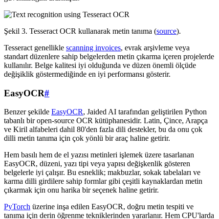
Şekil 3. Tesseract OCR kullanarak metin tanıma (
source
).
Tesseract genellikle
scanning invoices
, evrak arşivleme veya
standart düzenlere sahip belgelerden metin çıkarma içeren projelerde
kullanılır. Belge kalitesi iyi olduğunda ve düzen önemli ölçüde
değişiklik göstermediğinde en iyi performansı gösterir.
EasyOCR
#
Benzer şekilde
EasyOCR
, Jaided AI tarafından geliştirilen Python
tabanlı bir open-source OCR kütüphanesidir. Latin, Çince, Arapça
ve Kiril alfabeleri dahil 80'den fazla dili destekler, bu da onu çok
dilli metin tanıma için çok yönlü bir araç haline getirir.
Hem basılı hem de el yazısı metinleri işlemek üzere tasarlanan
EasyOCR, düzeni, yazı tipi veya yapısı değişkenlik gösteren
belgelerle iyi çalışır. Bu esneklik; makbuzlar, sokak tabelaları ve
karma dilli girdilere sahip formlar gibi çeşitli kaynaklardan metin
çıkarmak için onu harika bir seçenek haline getirir.
PyTorch
üzerine inşa edilen EasyOCR, doğru metin tespiti ve
tanıma için derin öğrenme tekniklerinden yararlanır. Hem CPU'larda