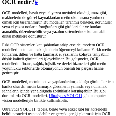
OCR nedir?
#
OCR modelleri, basılı veya el yazısı metinleri okuduğumuz gibi,
makinelerin de görsel kaynaklardan metin okumasına yardımcı
olmak için tasarlanmıştır. Bu modeller, taranmış belgeler, görüntüler
veya el yazısı notların fotoğrafları gibi girdileri alır ve bunları
aranabilir, düzenlenebilir veya yazılım sistemlerinde kullanılabilir
dijital metinlere dönüştürür.
Eski OCR sistemleri katı şablonları takip etse de, modern OCR
modelleri metni tanımak için derin öğrenmeyi kullanır. Farklı metin
fontlarını, dilleri ve hatta karmaşık el yazılarını kolayca tanıyabilir,
düşük kaliteli görüntüleri işleyebilirler. Bu gelişmeler, OCR
modellerini finans, sağlık, lojistik ve devlet hizmetleri gibi metin
yoğunluklu sektörlerde otomasyonun önemli bir parçası haline
getirmiştir.
OCR modelleri, metnin net ve yapılandırılmış olduğu görüntüler için
harika olsa da, metin karmaşık görsellerin yanında veya dinamik
sahnelerin içinde yer aldığında zorluklarla karşılaşabilir. Bu gibi
durumlarda OCR modelleri,
Ultralytics YOLO11
gibi computer
vision modelleriyle birlikte kullanılabilir.
Ultralytics YOLO11, tabela, belge veya etiket gibi bir görseldeki
belirli nesneleri tespit edebilir ve gerçek içeriği çıkarmak için OCR