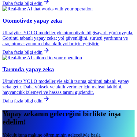
Daha fazla bilgi edin
Otomotivde yapay zeka
Ultralytics YOLO modelleriyle otomotivde bilgisayarlı görü uygula.
Görüntü tabanlı yapay zeka; yol güvenliğini, sürücü yardımını ve
araç otomasyonunu daha akıllı yollar için geliştirir.
Daha fazla bilgi edin
Tarımda yapay zeka
Ultralytics YOLO modelleriyle akıllı tarıma görüntü tabanlı yapay
zeka getir. Daha yüksek ve akıllı verimler için mahsul takibini,
hayvancılık izlemeyi ve hassas tarımı güçlendir.
Daha fazla bilgi edin
Yapay zekanın geleceğini birlikte inşa
edelim!
Yolculuğuna makine öğreniminin geleceğiyle başla