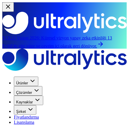
YOLO Vision 2026:
Küresel vizyon yapay zeka etkinliği 13
Eylül'de yüz yüze ve çevrim içi olarak geri dönüyor.
Ürünler
Çözümler
Kaynaklar
Şirket
Fiyatlandırma
Lisanslama