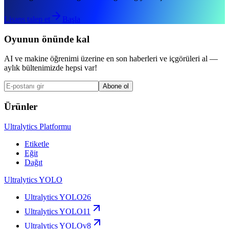
Lisans talep et
Başla
Oyunun önünde kal
AI ve makine öğrenimi üzerine en son haberleri ve içgörüleri al —
aylık bültenimizde hepsi var!
Abone ol
Ürünler
Ultralytics Platformu
Etiketle
Eğit
Dağıt
Ultralytics YOLO
Ultralytics YOLO26
Ultralytics YOLO11
Ultralytics YOLOv8