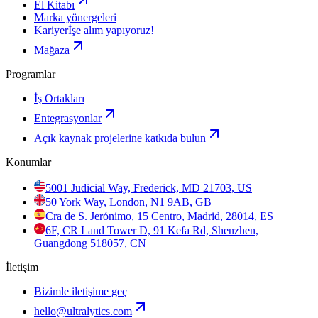
El Kitabı
Marka yönergeleri
Kariyer
İşe alım yapıyoruz!
Mağaza
Programlar
İş Ortakları
Entegrasyonlar
Açık kaynak projelerine katkıda bulun
Konumlar
5001 Judicial Way, Frederick, MD 21703, US
50 York Way, London, N1 9AB, GB
Cra de S. Jerónimo, 15 Centro, Madrid, 28014, ES
6F, CR Land Tower D, 91 Kefa Rd, Shenzhen,
Guangdong 518057, CN
İletişim
Bizimle iletişime geç
hello@ultralytics.com