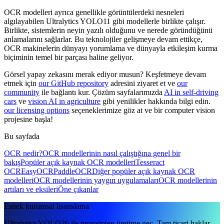
OCR modelleri ayrıca genellikle görüntülerdeki nesneleri
algılayabilen Ultralytics YOLO11 gibi modellerle birlikte çalışır.
Birlikte, sistemlerin neyin yazılı olduğunu ve nerede göründüğünü
anlamalarını sağlarlar. Bu teknolojiler gelişmeye devam ettikçe,
OCR makinelerin dünyayı yorumlama ve dünyayla etkileşim kurma
biçiminin temel bir parçası haline geliyor.
Görsel yapay zekasını merak ediyor musun? Keşfetmeye devam
etmek için
our GitHub repository
adresini ziyaret et ve
our
community
ile bağlantı kur. Çözüm sayfalarımızda
AI in self-driving
cars
ve
vision AI in agriculture
gibi yenilikler hakkında bilgi edin.
our licensing options
seçeneklerimize göz at ve bir computer vision
projesine başla!
Bu sayfada
OCR nedir?
OCR modellerinin nasıl çalıştığına genel bir
bakış
Popüler açık kaynak OCR modelleri
Tesseract
OCR
EasyOCR
PaddleOCR
Diğer popüler açık kaynak OCR
modelleri
OCR modellerinin yaygın uygulamaları
OCR modellerinin
artıları ve eksileri
Öne çıkanlar
Esnek kurumsal lisanslama
Ultralytics YOLO26 ile prototipten üretime geç. Tam ticari haklar,