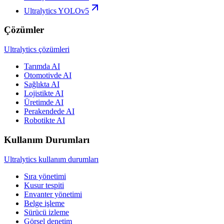
Ultralytics YOLOv5
Çözümler
Ultralytics çözümleri
Tarımda AI
Otomotivde AI
Sağlıkta AI
Lojistikte AI
Üretimde AI
Perakendede AI
Robotikte AI
Kullanım Durumları
Ultralytics kullanım durumları
Sıra yönetimi
Kusur tespiti
Envanter yönetimi
Belge işleme
Sürücü izleme
Görsel denetim