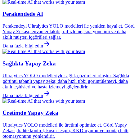
Perakendede AI
Perakendeyi Ultralytics YOLO modelleri ile yeniden hayal et. Görü
Yapay Zekası; envanter takibi, raf izleme, sıra yönetimi ve daha
akıllı müşteri içgörüleri sağlar.
Daha fazla bilgi edin
Sağlıkta Yapay Zeka
Ultralytics YOLO modelleriyle sağlık çözümleri oluştur. Sağlıkta
görüntü tabanlı yapay zeka; daha hızlı tıbbi görüntülemeyi, daha
akıllı teşhisleri ve hasta izlemeyi güçlendirir.
Daha fazla bilgi edin
Üretimde Yapay Zeka
Ultralytics YOLO modelleri ile üretimi optimize et. Görü Yapay
Zekası; kalite kontrol, kusur tespiti, KKD uyumu ve montaj hattı
otomasyonunu yönlendirir.