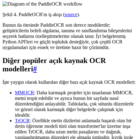
Şekil 4. PaddleOCR'ın iş akışı (
source
).
Bunun da ötesinde PaddleOCR son derece modülerdir;
geliştiricilerin belirli algılama, tanıma ve sınıflandırma bileşenlerini
seçerek hatlarını özelleştirmelerine olanak tanır. İyi belgelenmiş
Python API'leri ve güçlü topluluk desteğiyle, çok çeşitli OCR
uygulamaları için esnek ve üretime hazır bir çözümdür.
Diğer popüler açık kaynak OCR
modelleri
#
İşte yaygın olarak kullanılan diğer bazı açık kaynak OCR modelleri:
MMOCR
: Daha karmaşık projeler için tasarlanan MMOCR,
metni tespit edebilir ve ayrıca bunun bir sayfada nasıl
düzenlendiğini anlayabilir. Tablolarla, çok sütunlu düzenlerle
ve görsel olarak karmaşık diğer belgelerle çalışmak için
idealdir.
TrOCR
: Özellikle metin dizilerini anlamada başarılı olan bir
derin öğrenme modeli türü olan transformer'lar üzerine inşa
edilen TrOCR, daha uzun metin pasajlarını ve dağınık,
yapılandırılmamış düzenleri ele almada üstündür. İçerik izole