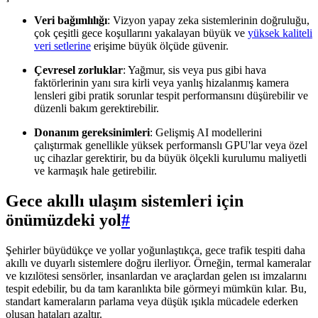
Veri bağımlılığı
: Vizyon yapay zeka sistemlerinin doğruluğu,
çok çeşitli gece koşullarını yakalayan büyük ve
yüksek kaliteli
veri setlerine
erişime büyük ölçüde güvenir.
Çevresel zorluklar
: Yağmur, sis veya pus gibi hava
faktörlerinin yanı sıra kirli veya yanlış hizalanmış kamera
lensleri gibi pratik sorunlar tespit performansını düşürebilir ve
düzenli bakım gerektirebilir.
Donanım gereksinimleri
: Gelişmiş AI modellerini
çalıştırmak genellikle yüksek performanslı GPU'lar veya özel
uç cihazlar gerektirir, bu da büyük ölçekli kurulumu maliyetli
ve karmaşık hale getirebilir.
Gece akıllı ulaşım sistemleri için
önümüzdeki yol
#
Şehirler büyüdükçe ve yollar yoğunlaştıkça, gece trafik tespiti daha
akıllı ve duyarlı sistemlere doğru ilerliyor. Örneğin, termal kameralar
ve kızılötesi sensörler, insanlardan ve araçlardan gelen ısı imzalarını
tespit edebilir, bu da tam karanlıkta bile görmeyi mümkün kılar. Bu,
standart kameraların parlama veya düşük ışıkla mücadele ederken
oluşan hataları azaltır.