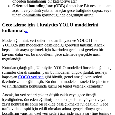
önceden tanımlanmış bir kategoriye atar.
Oriented bounding box (OBB) detection
: Bir nesnenin tam
açısını ve yönünü yakalar, araçlar gece trafiğinde çapraz veya
tuhaf konumlarda göründüğünde doğruluğu artırır.
Gece izleme için Ultralytics YOLO modellerini
kullanmak
#
Model eğitimini, veri setlerine olan ihtiyacı ve YOLO11 ile
YOLO26 gibi modellerin desteklediği görevleri tartıştık. Ancak
hepsini bir araya getirmek için üzerinden geçilmesi gereken bir
kavram daha var: bu modellerin gece izlemede gerçekte nasıl
uygulandığı.
Kutudan çıktığı gibi, Ultralytics YOLO modelleri önceden eğitilmiş
sürümler olarak sunulur; yani bu modeller, birçok günlük nesneyi
kapsayan
COCO veri seti
gibi büyük, genel amaçlı veri setleri
üzerinde zaten eğitilmiştir. Bu durum, modele nesneleri tespit etme
ve sınıflandırma konusunda güçlü bir temel yetenek kazandırır.
Ancak, bu veri setleri çok az düşük ışıklı veya gece örneği
içerdiğinden, önceden eğitilmiş modeller parlama, gölgeler veya
zayıf kontrast ile etkili bir şekilde başa çıkmakta iyi değildir. Gece
trafik video tespiti için etkili olmaları adına, gerçek dünya gece
koşullarını yansıtan özel veri setleri üzerinde ince ayar (fine-tuning)