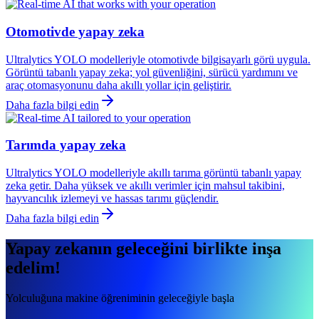
Otomotivde yapay zeka
Ultralytics YOLO modelleriyle otomotivde bilgisayarlı görü uygula.
Görüntü tabanlı yapay zeka; yol güvenliğini, sürücü yardımını ve
araç otomasyonunu daha akıllı yollar için geliştirir.
Daha fazla bilgi edin
Tarımda yapay zeka
Ultralytics YOLO modelleriyle akıllı tarıma görüntü tabanlı yapay
zeka getir. Daha yüksek ve akıllı verimler için mahsul takibini,
hayvancılık izlemeyi ve hassas tarımı güçlendir.
Daha fazla bilgi edin
Yapay zekanın geleceğini birlikte inşa
edelim!
Yolculuğuna makine öğreniminin geleceğiyle başla