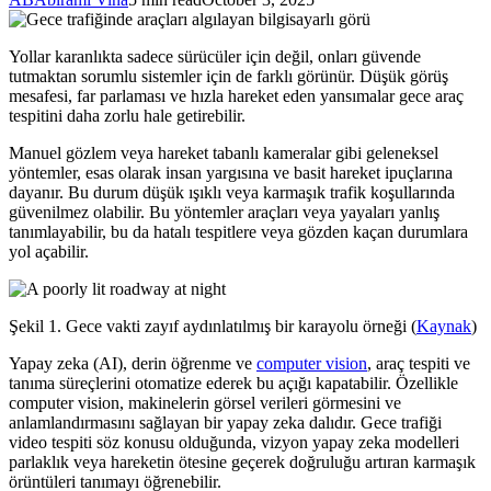
Yollar karanlıkta sadece sürücüler için değil, onları güvende
tutmaktan sorumlu sistemler için de farklı görünür. Düşük görüş
mesafesi, far parlaması ve hızla hareket eden yansımalar gece araç
tespitini daha zorlu hale getirebilir.
Manuel gözlem veya hareket tabanlı kameralar gibi geleneksel
yöntemler, esas olarak insan yargısına ve basit hareket ipuçlarına
dayanır. Bu durum düşük ışıklı veya karmaşık trafik koşullarında
güvenilmez olabilir. Bu yöntemler araçları veya yayaları yanlış
tanımlayabilir, bu da hatalı tespitlere veya gözden kaçan durumlara
yol açabilir.
Şekil 1. Gece vakti zayıf aydınlatılmış bir karayolu örneği (
Kaynak
)
Yapay zeka (AI), derin öğrenme ve
computer vision
, araç tespiti ve
tanıma süreçlerini otomatize ederek bu açığı kapatabilir. Özellikle
computer vision, makinelerin görsel verileri görmesini ve
anlamlandırmasını sağlayan bir yapay zeka dalıdır. Gece trafiği
video tespiti söz konusu olduğunda, vizyon yapay zeka modelleri
parlaklık veya hareketin ötesine geçerek doğruluğu artıran karmaşık
örüntüleri tanımayı öğrenebilir.