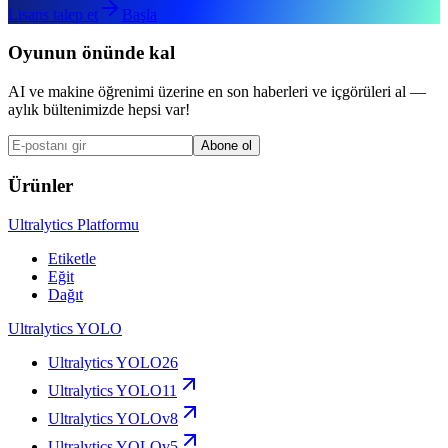
Lisans talep et
Başla
Oyunun önünde kal
AI ve makine öğrenimi üzerine en son haberleri ve içgörüleri al —
aylık bültenimizde hepsi var!
Abone ol
Ürünler
Ultralytics Platformu
Etiketle
Eğit
Dağıt
Ultralytics YOLO
Ultralytics YOLO26
Ultralytics YOLO11
Ultralytics YOLOv8
Ultralytics YOLOv5