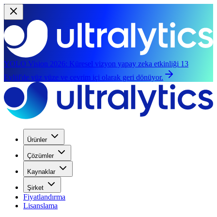
YOLO Vision 2026:
Küresel vizyon yapay zeka etkinliği 13
Eylül'de yüz yüze ve çevrim içi olarak geri dönüyor.
Ürünler
Çözümler
Kaynaklar
Şirket
Fiyatlandırma
Lisanslama