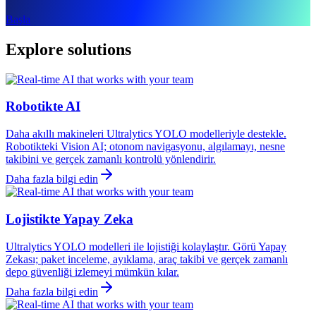
Başla
Explore solutions
Robotikte AI
Daha akıllı makineleri Ultralytics YOLO modelleriyle destekle.
Robotikteki Vision AI; otonom navigasyonu, algılamayı, nesne
takibini ve gerçek zamanlı kontrolü yönlendirir.
Daha fazla bilgi edin
Lojistikte Yapay Zeka
Ultralytics YOLO modelleri ile lojistiği kolaylaştır. Görü Yapay
Zekası; paket inceleme, ayıklama, araç takibi ve gerçek zamanlı
depo güvenliği izlemeyi mümkün kılar.
Daha fazla bilgi edin