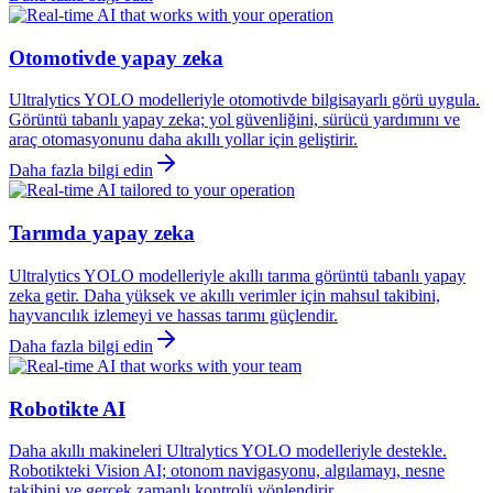
Otomotivde yapay zeka
Ultralytics YOLO modelleriyle otomotivde bilgisayarlı görü uygula.
Görüntü tabanlı yapay zeka; yol güvenliğini, sürücü yardımını ve
araç otomasyonunu daha akıllı yollar için geliştirir.
Daha fazla bilgi edin
Tarımda yapay zeka
Ultralytics YOLO modelleriyle akıllı tarıma görüntü tabanlı yapay
zeka getir. Daha yüksek ve akıllı verimler için mahsul takibini,
hayvancılık izlemeyi ve hassas tarımı güçlendir.
Daha fazla bilgi edin
Robotikte AI
Daha akıllı makineleri Ultralytics YOLO modelleriyle destekle.
Robotikteki Vision AI; otonom navigasyonu, algılamayı, nesne
takibini ve gerçek zamanlı kontrolü yönlendirir.