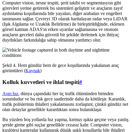
Computer vision, nesne tespiti, şerit takibi ve segmentasyon gibi
görevleri yerine getirerek bu sistemleri geliştirir ve araçların zayıf
aydınlatma koşullarında bile yayaları, diğer arabaları ve engelleri
tanımasını sağlar. Çevreyi 3D olarak haritalayan radar veya LiDAR
(Işık Algılama ve Uzaklık Belirleme) ile birleştirildiğinde, eklenen
görsel katman ADAS'ın erken uyarılar sağlamasına ve otonom
araçların geceleri daha güvenli bir şekilde ilerlemek için ihtiyaç
duydukları farkındalığa sahip olmasına yardımcı olur.
Şekil 4. Hem gündüz hem de gece koşullarında yakalanan araç
görüntüleri (
Kaynak
)
Kolluk kuvvetleri ve ihlal tespiti
#
Aşırı hız
, dünya çapındaki her üç trafik ölümünden birinden
sorumludur ve bu risk gece saatlerinde daha da kötüleşir. Karanlık,
trafik polislerinin ihlalleri yakalamasını zorlaştırır, çünkü gündüz net
olan detaylar genellikle karardıktan sonra bulanıklaşır.
Bu yüzden boş yollarda hız yapma, kırmızı ışıkta geçme veya yanlış
şeride girme gibi suçlar genellikle cezasız kalır. Computer vision,
kızılötesi kameralar kullanarak düşük ışıklı koşullarda bile ihlalleri