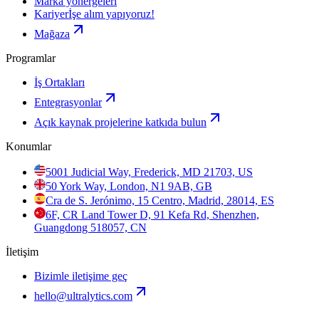
Marka yönergeleri
Kariyer
İşe alım yapıyoruz!
Mağaza
Programlar
İş Ortakları
Entegrasyonlar
Açık kaynak projelerine katkıda bulun
Konumlar
5001 Judicial Way, Frederick, MD 21703, US
50 York Way, London, N1 9AB, GB
Cra de S. Jerónimo, 15 Centro, Madrid, 28014, ES
6F, CR Land Tower D, 91 Kefa Rd, Shenzhen,
Guangdong 518057, CN
İletişim
Bizimle iletişime geç
hello@ultralytics.com