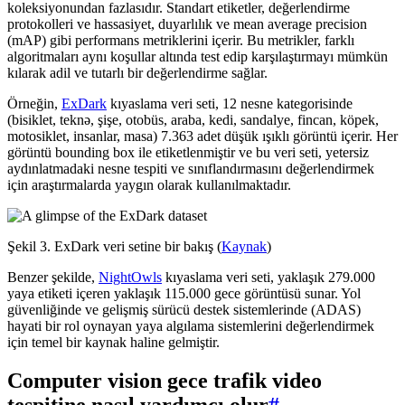
koleksiyonundan fazlasıdır. Standart etiketler, değerlendirme
protokolleri ve hassasiyet, duyarlılık ve mean average precision
(mAP) gibi performans metriklerini içerir. Bu metrikler, farklı
algoritmaları aynı koşullar altında test edip karşılaştırmayı mümkün
kılarak adil ve tutarlı bir değerlendirme sağlar.
Örneğin,
ExDark
kıyaslama veri seti, 12 nesne kategorisinde
(bisiklet, teknə, şişe, otobüs, araba, kedi, sandalye, fincan, köpek,
motosiklet, insanlar, masa) 7.363 adet düşük ışıklı görüntü içerir. Her
görüntü bounding box ile etiketlenmiştir ve bu veri seti, yetersiz
aydınlatmadaki nesne tespiti ve sınıflandırmasını değerlendirmek
için araştırmalarda yaygın olarak kullanılmaktadır.
Şekil 3. ExDark veri setine bir bakış (
Kaynak
)
Benzer şekilde,
NightOwls
kıyaslama veri seti, yaklaşık 279.000
yaya etiketi içeren yaklaşık 115.000 gece görüntüsü sunar. Yol
güvenliğinde ve gelişmiş sürücü destek sistemlerinde (ADAS)
hayati bir rol oynayan yaya algılama sistemlerini değerlendirmek
için temel bir kaynak haline gelmiştir.
Computer vision gece trafik video
tespitine nasıl yardımcı olur
#