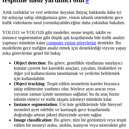
Artık zorluklar ve veri setlerine duyulan ihtiyaç hakkında daha iyi
bir anlayışa sahip olduğumuza göre, vision tabanlı sistemlerin gece
trafik videolarını nasıl yorumlayabileceğine daha yakından bakalım.
YOLO11 ve YOLO26 gibi modeller, nesne tespiti, takibi ve
instance segmentation gibi düşük ışık koşullarında bile trafik analizi
yapmayı mümkün kılan
computer vision görevlerini
destekler. Bu
modellerin gece trafiğini analiz etmek için desteklediği vizyon yapay
zeka görevlerine genel bir bakış:
Object detection
: Bu görev, genellikle etraflarına sınırlayıcı
kutular çizerek her karedeki araçları, yayaları, bisikletleri ve
diğer yol kullanıcılarını tanımlamak ve yerlerini belirlemek
için kullanılabilir.
Object tracking
: Tespit edilen nesnelerin kareler boyunca
takip edilmesine yardımcı olur, böylece aynı aracın veya
yayanın zaman içinde tanınması sağlanır; bu da araç hızını
tahmin etmeyi ve trafik akışını izlemeyi mümkün kılar.
Instance segmentation
: Üst üste geldiklerinde bile bireysel
nesneleri ayırt edebilir ve karmaşık gece koşullarında
doğruluğu artıran piksel düzeyinde ayrıntı sağlar.
Image classification
: Bu görev, tüm bir görüntüyü veya tespit
edilen bir nesneyi araba, otobüs, kamyon veya motosiklet gibi