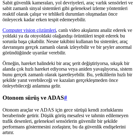
Sabit güvenlik kameraları, yol devriyeleri, araç varlık sensörleri ve
sabit zamanlı sinyal sistemleri gibi geleneksel izleme yöntemleri
reaktif olarak çalışır ve tehlikeli durumları oluşmadan önce
önleyecek kadar erken tespit edemeyebilir.
Computer vision çözümleri
, canlı video akışlarını analiz ederek ve
yoldaki ya da otoyoldaki olağandışı örüntüleri tespit ederek bu
sorunla başa çıkabilir. Nesne takibini kullanan bu sistemler, araç
davranışını gerçek zamanlı olarak izleyebilir ve bir şeyler anormal
göründüğünde uyarılar verebilir.
Örneğin, hareket halindeki bir araç şerit değiştiriyorsa, sıkışık bir
alanda çok hızlı hareket ediyorsa veya aniden yavaşlıyorsa, sistem
bunu gerçek zamanlı olarak işaretleyebilir. Bu, yetkililerin hızlı bir
şekilde yanıt verebileceği ve kazaları gerçekleşmeden önce
önleyebileceği anlamına gelir.
Otonom sürüş ve ADAS
#
Otonom araçlar ve ADAS için gece sürüşü kendi zorluklarını
beraberinde getirir. Düşük görüş mesafesi ve tahmin edilemeyen
trafik desenleri, geleneksel sensörlerin güvenilir bir şekilde
performans göstermesini zorlaştırır, bu da güvenlik endişelerini
artırır.