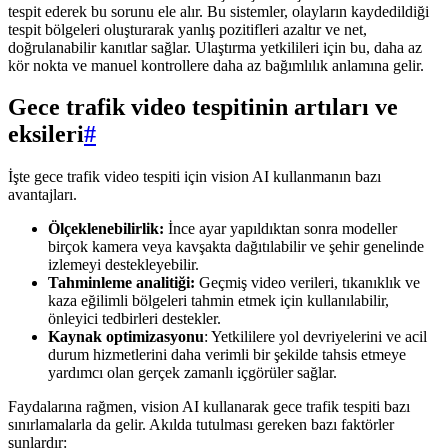
tespit ederek bu sorunu ele alır. Bu sistemler, olayların kaydedildiği
tespit bölgeleri oluşturarak yanlış pozitifleri azaltır ve net,
doğrulanabilir kanıtlar sağlar. Ulaştırma yetkilileri için bu, daha az
kör nokta ve manuel kontrollere daha az bağımlılık anlamına gelir.
Gece trafik video tespitinin artıları ve
eksileri
#
İşte gece trafik video tespiti için vision AI kullanmanın bazı
avantajları.
Ölçeklenebilirlik:
İnce ayar yapıldıktan sonra modeller
birçok kamera veya kavşakta dağıtılabilir ve şehir genelinde
izlemeyi destekleyebilir.
Tahminleme analitiği:
Geçmiş video verileri, tıkanıklık ve
kaza eğilimli bölgeleri tahmin etmek için kullanılabilir,
önleyici tedbirleri destekler.
Kaynak optimizasyonu
: Yetkililere yol devriyelerini ve acil
durum hizmetlerini daha verimli bir şekilde tahsis etmeye
yardımcı olan gerçek zamanlı içgörüler sağlar.
Faydalarına rağmen, vision AI kullanarak gece trafik tespiti bazı
sınırlamalarla da gelir. Akılda tutulması gereken bazı faktörler
şunlardır: