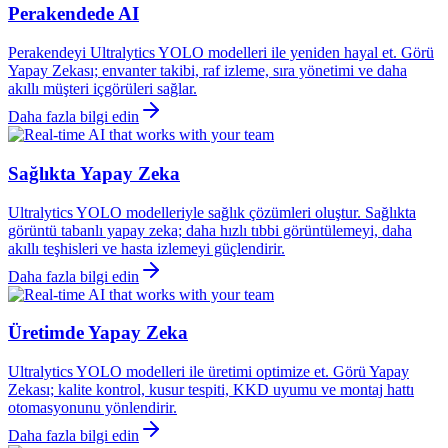
Perakendede AI
Perakendeyi Ultralytics YOLO modelleri ile yeniden hayal et. Görü
Yapay Zekası; envanter takibi, raf izleme, sıra yönetimi ve daha
akıllı müşteri içgörüleri sağlar.
Daha fazla bilgi edin
Sağlıkta Yapay Zeka
Ultralytics YOLO modelleriyle sağlık çözümleri oluştur. Sağlıkta
görüntü tabanlı yapay zeka; daha hızlı tıbbi görüntülemeyi, daha
akıllı teşhisleri ve hasta izlemeyi güçlendirir.
Daha fazla bilgi edin
Üretimde Yapay Zeka
Ultralytics YOLO modelleri ile üretimi optimize et. Görü Yapay
Zekası; kalite kontrol, kusur tespiti, KKD uyumu ve montaj hattı
otomasyonunu yönlendirir.
Daha fazla bilgi edin