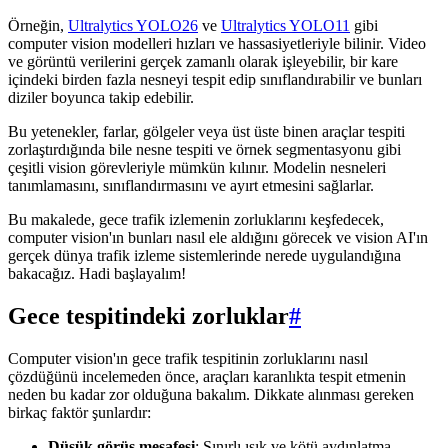
Örneğin,
Ultralytics YOLO26
ve
Ultralytics YOLO11
gibi
computer vision modelleri hızları ve hassasiyetleriyle bilinir. Video
ve görüntü verilerini gerçek zamanlı olarak işleyebilir, bir kare
içindeki birden fazla nesneyi tespit edip sınıflandırabilir ve bunları
diziler boyunca takip edebilir.
Bu yetenekler, farlar, gölgeler veya üst üste binen araçlar tespiti
zorlaştırdığında bile nesne tespiti ve örnek segmentasyonu gibi
çeşitli vision görevleriyle mümkün kılınır. Modelin nesneleri
tanımlamasını, sınıflandırmasını ve ayırt etmesini sağlarlar.
Bu makalede, gece trafik izlemenin zorluklarını keşfedecek,
computer vision'ın bunları nasıl ele aldığını görecek ve vision AI'ın
gerçek dünya trafik izleme sistemlerinde nerede uygulandığına
bakacağız. Hadi başlayalım!
Gece tespitindeki zorluklar
#
Computer vision'ın gece trafik tespitinin zorluklarını nasıl
çözdüğünü incelemeden önce, araçları karanlıkta tespit etmenin
neden bu kadar zor olduğuna bakalım. Dikkate alınması gereken
birkaç faktör şunlardır:
Düşük görüş mesafesi
: Sınırlı ışık ve kötü aydınlatma