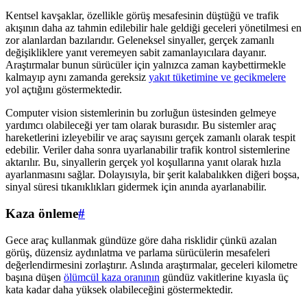
Kentsel kavşaklar, özellikle görüş mesafesinin düştüğü ve trafik
akışının daha az tahmin edilebilir hale geldiği geceleri yönetilmesi en
zor alanlardan bazılarıdır. Geleneksel sinyaller, gerçek zamanlı
değişikliklere yanıt veremeyen sabit zamanlayıcılara dayanır.
Araştırmalar bunun sürücüler için yalnızca zaman kaybettirmekle
kalmayıp aynı zamanda gereksiz
yakıt tüketimine ve gecikmelere
yol açtığını göstermektedir.
Computer vision sistemlerinin bu zorluğun üstesinden gelmeye
yardımcı olabileceği yer tam olarak burasıdır. Bu sistemler araç
hareketlerini izleyebilir ve araç sayısını gerçek zamanlı olarak tespit
edebilir. Veriler daha sonra uyarlanabilir trafik kontrol sistemlerine
aktarılır. Bu, sinyallerin gerçek yol koşullarına yanıt olarak hızla
ayarlanmasını sağlar. Dolayısıyla, bir şerit kalabalıkken diğeri boşsa,
sinyal süresi tıkanıklıkları gidermek için anında ayarlanabilir.
Kaza önleme
#
Gece araç kullanmak gündüze göre daha risklidir çünkü azalan
görüş, düzensiz aydınlatma ve parlama sürücülerin mesafeleri
değerlendirmesini zorlaştırır. Aslında araştırmalar, geceleri kilometre
başına düşen
ölümcül kaza oranının
gündüz vakitlerine kıyasla üç
kata kadar daha yüksek olabileceğini göstermektedir.