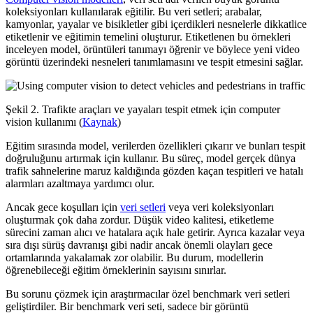
koleksiyonları kullanılarak eğitilir. Bu veri setleri; arabalar,
kamyonlar, yayalar ve bisikletler gibi içerdikleri nesnelerle dikkatlice
etiketlenir ve eğitimin temelini oluşturur. Etiketlenen bu örnekleri
inceleyen model, örüntüleri tanımayı öğrenir ve böylece yeni video
görüntü üzerindeki nesneleri tanımlamasını ve tespit etmesini sağlar.
Şekil 2. Trafikte araçları ve yayaları tespit etmek için computer
vision kullanımı (
Kaynak
)
Eğitim sırasında model, verilerden özellikleri çıkarır ve bunları tespit
doğruluğunu artırmak için kullanır. Bu süreç, model gerçek dünya
trafik sahnelerine maruz kaldığında gözden kaçan tespitleri ve hatalı
alarmları azaltmaya yardımcı olur.
Ancak gece koşulları için
veri setleri
veya veri koleksiyonları
oluşturmak çok daha zordur. Düşük video kalitesi, etiketleme
sürecini zaman alıcı ve hatalara açık hale getirir. Ayrıca kazalar veya
sıra dışı sürüş davranışı gibi nadir ancak önemli olayları gece
ortamlarında yakalamak zor olabilir. Bu durum, modellerin
öğrenebileceği eğitim örneklerinin sayısını sınırlar.
Bu sorunu çözmek için araştırmacılar özel benchmark veri setleri
geliştirdiler. Bir benchmark veri seti, sadece bir görüntü