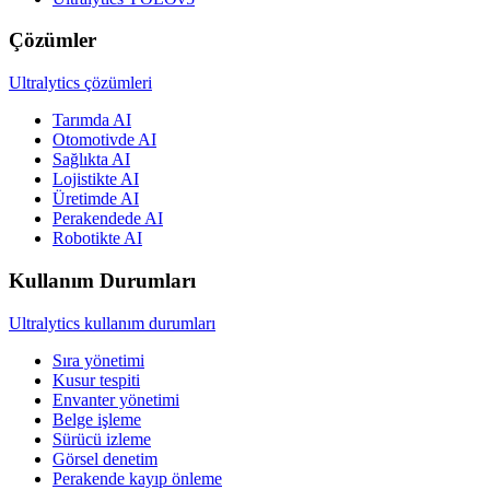
Çözümler
Ultralytics çözümleri
Tarımda AI
Otomotivde AI
Sağlıkta AI
Lojistikte AI
Üretimde AI
Perakendede AI
Robotikte AI
Kullanım Durumları
Ultralytics kullanım durumları
Sıra yönetimi
Kusur tespiti
Envanter yönetimi
Belge işleme
Sürücü izleme
Görsel denetim
Perakende kayıp önleme