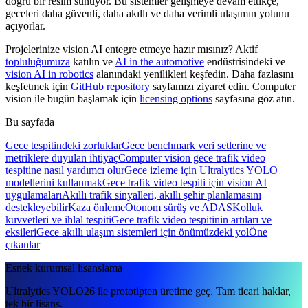
doğru bir resim sunuyor. Bu sistemler gelişmeye devam ettikçe,
geceleri daha güvenli, daha akıllı ve daha verimli ulaşımın yolunu
açıyorlar.
Projelerinize vision AI entegre etmeye hazır mısınız? Aktif
topluluğumuza
katılın ve
AI in the automotive
endüstrisindeki ve
vision AI in robotics
alanındaki yenilikleri keşfedin. Daha fazlasını
keşfetmek için
GitHub repository
sayfamızı ziyaret edin. Computer
vision ile bugün başlamak için
licensing options
sayfasına göz atın.
Bu sayfada
Gece tespitindeki zorluklar
Gece benchmark veri setlerine ve
metriklere duyulan ihtiyaç
Computer vision gece trafik video
tespitine nasıl yardımcı olur
Gece izleme için Ultralytics YOLO
modellerini kullanmak
Gece trafik video tespiti için vision AI
uygulamaları
Akıllı trafik sinyalleri, akıllı şehir planlamasını
destekleyebilir
Kaza önleme
Otonom sürüş ve ADAS
Kolluk
kuvvetleri ve ihlal tespiti
Gece trafik video tespitinin artıları ve
eksileri
Gece akıllı ulaşım sistemleri için önümüzdeki yol
Öne
çıkanlar
Esnek kurumsal lisanslama
Ultralytics YOLO26 ile prototipten üretime geç. Tam ticari haklar,
tek bir lisans.