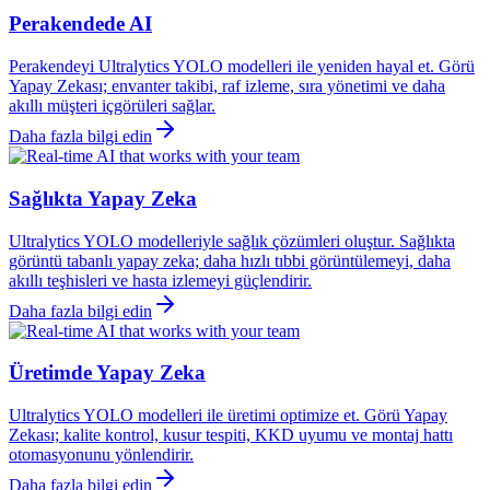
Perakendede AI
Perakendeyi Ultralytics YOLO modelleri ile yeniden hayal et. Görü
Yapay Zekası; envanter takibi, raf izleme, sıra yönetimi ve daha
akıllı müşteri içgörüleri sağlar.
Daha fazla bilgi edin
Sağlıkta Yapay Zeka
Ultralytics YOLO modelleriyle sağlık çözümleri oluştur. Sağlıkta
görüntü tabanlı yapay zeka; daha hızlı tıbbi görüntülemeyi, daha
akıllı teşhisleri ve hasta izlemeyi güçlendirir.
Daha fazla bilgi edin
Üretimde Yapay Zeka
Ultralytics YOLO modelleri ile üretimi optimize et. Görü Yapay
Zekası; kalite kontrol, kusur tespiti, KKD uyumu ve montaj hattı
otomasyonunu yönlendirir.
Daha fazla bilgi edin