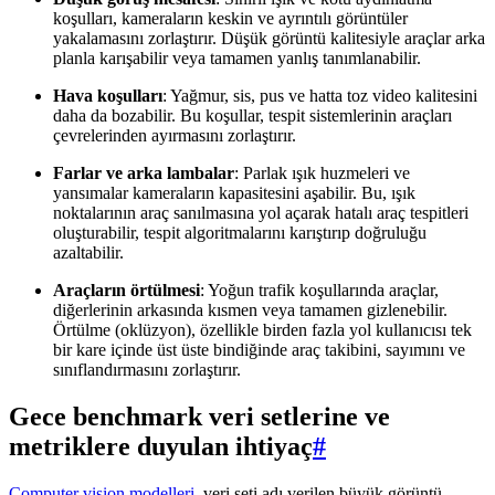
koşulları, kameraların keskin ve ayrıntılı görüntüler
yakalamasını zorlaştırır. Düşük görüntü kalitesiyle araçlar arka
planla karışabilir veya tamamen yanlış tanımlanabilir.
Hava koşulları
: Yağmur, sis, pus ve hatta toz video kalitesini
daha da bozabilir. Bu koşullar, tespit sistemlerinin araçları
çevrelerinden ayırmasını zorlaştırır.
Farlar ve arka lambalar
: Parlak ışık huzmeleri ve
yansımalar kameraların kapasitesini aşabilir. Bu, ışık
noktalarının araç sanılmasına yol açarak hatalı araç tespitleri
oluşturabilir, tespit algoritmalarını karıştırıp doğruluğu
azaltabilir.
Araçların örtülmesi
: Yoğun trafik koşullarında araçlar,
diğerlerinin arkasında kısmen veya tamamen gizlenebilir.
Örtülme (oklüzyon), özellikle birden fazla yol kullanıcısı tek
bir kare içinde üst üste bindiğinde araç takibini, sayımını ve
sınıflandırmasını zorlaştırır.
Gece benchmark veri setlerine ve
metriklere duyulan ihtiyaç
#
Computer vision modelleri
, veri seti adı verilen büyük görüntü