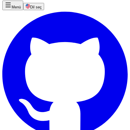
Menü
Dil seç