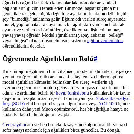
ağında bu ağırlıklar, farklı katmanlardaki nöronlar arasındaki
bağlantıların gücünü temsil eder. Bir model başlatıldığında bu
genellikle rastgele, küçük değerlere ayarlanır; bu da modelin hiçbir
şey "bilmediği" anlamına gelir. Eğitim adı verilen süreç sayesinde
model, yaptığı hatalara dayanarak bu ağırlıkları yinelemeli olarak
ayarlar ve verilerdeki örüntüleri, özellikleri ve ilişkileri tanımayı
yavaş yavaş öğrenir. Model ağırlıklarını yapay zekanın "belleği"
veya "bilgisi" olarak düşünebilirsin; sistemin
eğitim verilerinden
öğrendiklerini depolar.
Öğrenmede Ağırlıkların Rolü
#
Bir sinir ağını eğitmenin birincil amacı, modelin tahminleri ile gerçek
yer tutucu (ground truth) arasındaki hatayı en aza indiren optimal
model ağırlıkları kümesini bulmaktır. Bu süreç, verilerin ağ
üzerinden geçirilmesini (ileri geçiş - forward pass olarak bilinen bir
adım) ve ardından belirli bir
kayıp fonksiyonu
kullanılarak bir kayıp
değerinin hesaplanmasını içerir. Tahmin yanlışsa,
Stokastik Gradyan
İnişi (SGD)
gibi bir optimizasyon algoritması veya
YOLO26
içinde
kullanılan daha yeni Muon optimizatörü, her bir ağırlığın hataya ne
kadar katkıda bulunduğunu hesaplar.
Geri yayılım
adı verilen bir teknik sayesinde algoritma, bir sonraki
sefer hatayı azaltmak için ağırlıkları biraz günceller. Bu döngü,