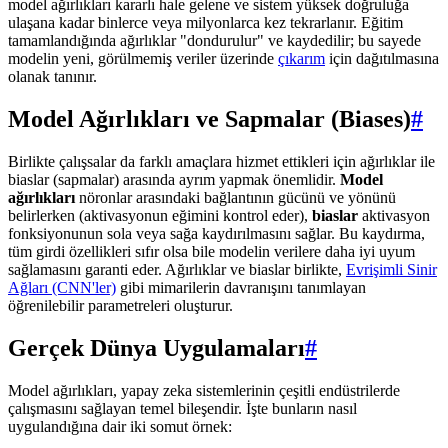
model ağırlıkları kararlı hale gelene ve sistem yüksek doğruluğa
ulaşana kadar binlerce veya milyonlarca kez tekrarlanır. Eğitim
tamamlandığında ağırlıklar "dondurulur" ve kaydedilir; bu sayede
modelin yeni, görülmemiş veriler üzerinde
çıkarım
için dağıtılmasına
olanak tanınır.
Model Ağırlıkları ve Sapmalar (Biases)
#
Birlikte çalışsalar da farklı amaçlara hizmet ettikleri için ağırlıklar ile
biaslar (sapmalar) arasında ayrım yapmak önemlidir.
Model
ağırlıkları
nöronlar arasındaki bağlantının gücünü ve yönünü
belirlerken (aktivasyonun eğimini kontrol eder),
biaslar
aktivasyon
fonksiyonunun sola veya sağa kaydırılmasını sağlar. Bu kaydırma,
tüm girdi özellikleri sıfır olsa bile modelin verilere daha iyi uyum
sağlamasını garanti eder. Ağırlıklar ve biaslar birlikte,
Evrişimli Sinir
Ağları (CNN'ler)
gibi mimarilerin davranışını tanımlayan
öğrenilebilir parametreleri oluşturur.
Gerçek Dünya Uygulamaları
#
Model ağırlıkları, yapay zeka sistemlerinin çeşitli endüstrilerde
çalışmasını sağlayan temel bileşendir. İşte bunların nasıl
uygulandığına dair iki somut örnek: