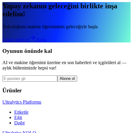
Yapay zekanın geleceğini birlikte inşa
edelim!
Yolculuğuna makine öğreniminin geleceğiyle başla
Lisans talep et
Başla
Oyunun önünde kal
AI ve makine öğrenimi üzerine en son haberleri ve içgörüleri al —
aylık bültenimizde hepsi var!
Abone ol
Ürünler
Ultralytics Platformu
Etiketle
Eğit
Dağıt
Ultralytics YOLO