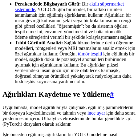
Perakendede Bilgisayarlı Görü:
Bir
akıllı süpermarket
sisteminde
, YOLO26 gibi bir model, bir raftaki ürünleri
tanımlamak için eğitilmiş ağırlıklarını kullanır. Ağırlıklar; bir
mısır gevreği kutusunun şekli veya bir kola kutusunun rengi
gibi görsel özellikleri "öğrenmiştir"; bu da sistemin öğeleri
tespit etmesini, envanteri yönetmesini ve hatta otomatik
ödeme süreçlerini verimli bir şekilde kolaylaştırmasını sağlar.
Tıbbi Görüntü Analizi:
Sağlık hizmetlerinde derin öğrenme
modelleri, röntgenleri veya MRI taramalarını analiz etmek için
özel ağırlıklar kullanır. Örneğin,
tümör tespiti
için eğitilmiş bir
model, sağlıklı doku ile potansiyel anomalileri birbirinden
ayırmak için ağırlıklarını kullanır. Bu ağırlıklar, piksel
verilerindeki insan gözü için ince olabilecek karmaşık,
doğrusal olmayan örüntüleri yakalayarak radyologların daha
hızlı teşhis koymasına yardımcı olur.
Ağırlıkları Kaydetme ve Yükleme
#
Uygulamada, model ağırlıklarıyla çalışmak, eğitilmiş parametrelerin
bir dosyaya kaydedilmesini ve tahmin veya
ince ayar
için daha sonra
yüklenmesini içerir. Ultralytics ekosisteminde bunlar genellikle
.pt
(PyTorch) dosyaları olarak saklanır.
İşte önceden eğitilmiş ağırlıkların bir YOLO modeline nasıl