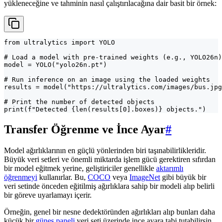
yükleneceğine ve tahminin nasıl çalıştırılacağına dair basit bir örnek:
from ultralytics import YOLO

# Load a model with pre-trained weights (e.g., YOLO26n)

model = YOLO("yolo26n.pt")

# Run inference on an image using the loaded weights

results = model("https://ultralytics.com/images/bus.jpg
# Print the number of detected objects

print(f"Detected {len(results[0].boxes)} objects.")
Transfer Öğrenme ve İnce Ayar
#
Model ağırlıklarının en güçlü yönlerinden biri taşınabilirlikleridir.
Büyük veri setleri ve önemli miktarda işlem gücü gerektiren sıfırdan
bir model eğitmek yerine, geliştiriciler genellikle
aktarımlı
öğrenmeyi
kullanırlar. Bu,
COCO
veya
ImageNet
gibi büyük bir
veri setinde önceden eğitilmiş ağırlıklara sahip bir modeli alıp belirli
bir göreve uyarlamayı içerir.
Örneğin, genel bir nesne dedektöründen ağırlıkları alıp bunları daha
küçük bir
güneş paneli
veri seti üzerinde ince ayara tabi tutabilirsin.