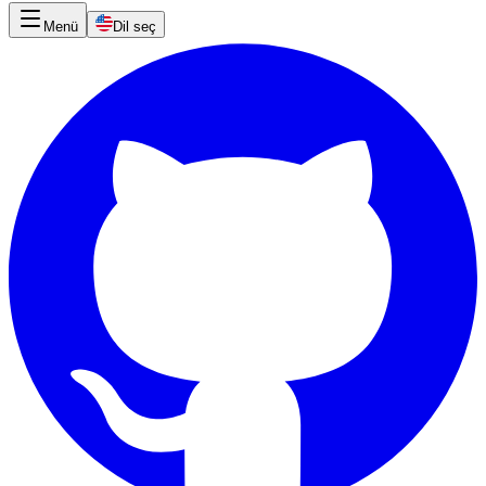
Menü
Dil seç