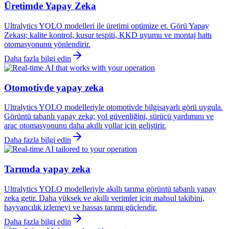
Üretimde Yapay Zeka
Ultralytics YOLO modelleri ile üretimi optimize et. Görü Yapay
Zekası; kalite kontrol, kusur tespiti, KKD uyumu ve montaj hattı
otomasyonunu yönlendirir.
Daha fazla bilgi edin
Otomotivde yapay zeka
Ultralytics YOLO modelleriyle otomotivde bilgisayarlı görü uygula.
Görüntü tabanlı yapay zeka; yol güvenliğini, sürücü yardımını ve
araç otomasyonunu daha akıllı yollar için geliştirir.
Daha fazla bilgi edin
Tarımda yapay zeka
Ultralytics YOLO modelleriyle akıllı tarıma görüntü tabanlı yapay
zeka getir. Daha yüksek ve akıllı verimler için mahsul takibini,
hayvancılık izlemeyi ve hassas tarımı güçlendir.
Daha fazla bilgi edin