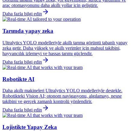
araç otomasyonunu daha akıllı yollar için geliştirir.
Daha fazla bilgi edin
Tarımda yapay zeka
Ultralytics YOLO modelleriyle akıllı tarıma görüntü tabanlı yapay
zeka getir. Daha yüksek ve akıllı verimler için mahsul takibini,
hayvancılık izlemeyi ve hassas tarımı güçlendir.
Daha fazla bilgi edin
Robotikte AI
Daha akıllı makineleri Ultralytics YOLO modelleriyle destekle.
Robotikteki Vision AI; otonom navigasyonu, algılamayı, nesne
takibini ve gerçek zamanlı kontrolü yönlendirir.
Daha fazla bilgi edin
Lojistikte Yapay Zeka