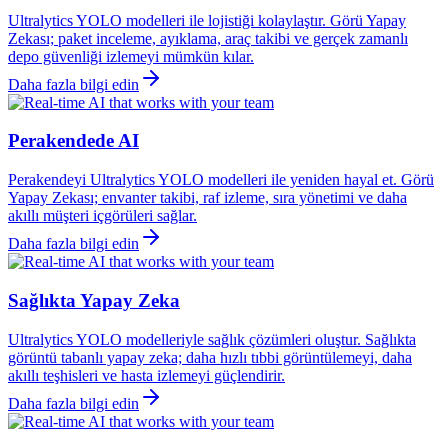
Ultralytics YOLO modelleri ile lojistiği kolaylaştır. Görü Yapay
Zekası; paket inceleme, ayıklama, araç takibi ve gerçek zamanlı
depo güvenliği izlemeyi mümkün kılar.
Daha fazla bilgi edin
Perakendede AI
Perakendeyi Ultralytics YOLO modelleri ile yeniden hayal et. Görü
Yapay Zekası; envanter takibi, raf izleme, sıra yönetimi ve daha
akıllı müşteri içgörüleri sağlar.
Daha fazla bilgi edin
Sağlıkta Yapay Zeka
Ultralytics YOLO modelleriyle sağlık çözümleri oluştur. Sağlıkta
görüntü tabanlı yapay zeka; daha hızlı tıbbi görüntülemeyi, daha
akıllı teşhisleri ve hasta izlemeyi güçlendirir.
Daha fazla bilgi edin