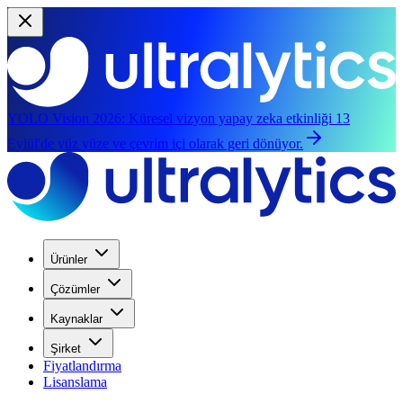
YOLO Vision 2026:
Küresel vizyon yapay zeka etkinliği 13
Eylül'de yüz yüze ve çevrim içi olarak geri dönüyor.
Ürünler
Çözümler
Kaynaklar
Şirket
Fiyatlandırma
Lisanslama