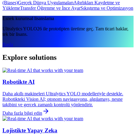
(Biases)
Gerçek Dünya Uygulamaları
Ağırlıkları Kaydetme ve
Yükleme
Transfer Öğrenme ve İnce Ayar
Sıkıştırma ve Optimizasyon
Esnek kurumsal lisanslama
Ultralytics YOLO26 ile prototipten üretime geç. Tam ticari haklar,
tek bir lisans.
Başla
Explore solutions
Robotikte AI
Daha akıllı makineleri Ultralytics YOLO modelleriyle destekle.
Robotikteki Vision AI; otonom navigasyonu, algılamayı, nesne
takibini ve gerçek zamanlı kontrolü yönlendirir.
Daha fazla bilgi edin
Lojistikte Yapay Zeka