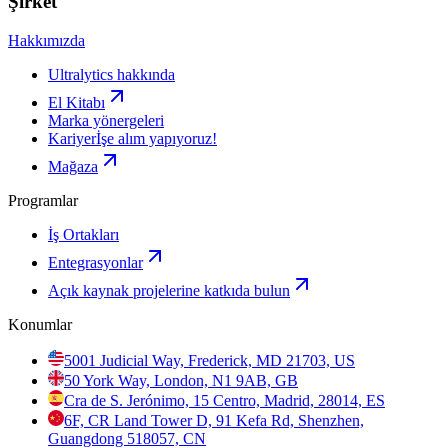
Şirket
Hakkımızda
Ultralytics hakkında
El Kitabı
Marka yönergeleri
Kariyer
İşe alım yapıyoruz!
Mağaza
Programlar
İş Ortakları
Entegrasyonlar
Açık kaynak projelerine katkıda bulun
Konumlar
5001 Judicial Way, Frederick, MD 21703, US
50 York Way, London, N1 9AB, GB
Cra de S. Jerónimo, 15 Centro, Madrid, 28014, ES
6F, CR Land Tower D, 91 Kefa Rd, Shenzhen,
Guangdong 518057, CN