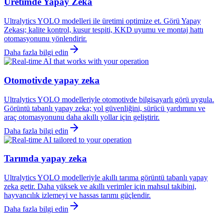
Üretimde Yapay Zeka
Ultralytics YOLO modelleri ile üretimi optimize et. Görü Yapay
Zekası; kalite kontrol, kusur tespiti, KKD uyumu ve montaj hattı
otomasyonunu yönlendirir.
Daha fazla bilgi edin
Otomotivde yapay zeka
Ultralytics YOLO modelleriyle otomotivde bilgisayarlı görü uygula.
Görüntü tabanlı yapay zeka; yol güvenliğini, sürücü yardımını ve
araç otomasyonunu daha akıllı yollar için geliştirir.
Daha fazla bilgi edin
Tarımda yapay zeka
Ultralytics YOLO modelleriyle akıllı tarıma görüntü tabanlı yapay
zeka getir. Daha yüksek ve akıllı verimler için mahsul takibini,
hayvancılık izlemeyi ve hassas tarımı güçlendir.
Daha fazla bilgi edin