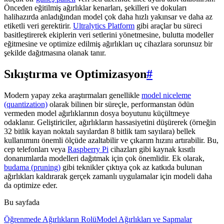
Önceden eğitilmiş ağırlıklar kenarları, şekilleri ve dokuları
halihazırda anladığından model çok daha hızlı yakınsar ve daha az
etiketli veri gerektirir.
Ultralytics Platform
gibi araçlar bu süreci
basitleştirerek ekiplerin veri setlerini yönetmesine, bulutta modeller
eğitmesine ve optimize edilmiş ağırlıkları uç cihazlara sorunsuz bir
şekilde dağıtmasına olanak tanır.
Sıkıştırma ve Optimizasyon
#
Modern yapay zeka araştırmaları genellikle
model niceleme
(quantization)
olarak bilinen bir süreçle, performanstan ödün
vermeden model ağırlıklarının dosya boyutunu küçültmeye
odaklanır. Geliştiriciler, ağırlıkların hassasiyetini düşürerek (örneğin
32 bitlik kayan noktalı sayılardan 8 bitlik tam sayılara) bellek
kullanımını önemli ölçüde azaltabilir ve çıkarım hızını artırabilir. Bu,
cep telefonları veya
Raspberry Pi
cihazları gibi kaynak kısıtlı
donanımlarda modelleri dağıtmak için çok önemlidir. Ek olarak,
budama (pruning)
gibi teknikler çıktıya çok az katkıda bulunan
ağırlıkları kaldırarak gerçek zamanlı uygulamalar için modeli daha
da optimize eder.
Bu sayfada
Öğrenmede Ağırlıkların Rolü
Model Ağırlıkları ve Sapmalar