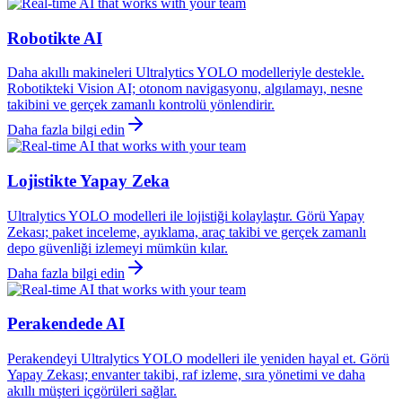
Robotikte AI
Daha akıllı makineleri Ultralytics YOLO modelleriyle destekle.
Robotikteki Vision AI; otonom navigasyonu, algılamayı, nesne
takibini ve gerçek zamanlı kontrolü yönlendirir.
Daha fazla bilgi edin
Lojistikte Yapay Zeka
Ultralytics YOLO modelleri ile lojistiği kolaylaştır. Görü Yapay
Zekası; paket inceleme, ayıklama, araç takibi ve gerçek zamanlı
depo güvenliği izlemeyi mümkün kılar.
Daha fazla bilgi edin
Perakendede AI
Perakendeyi Ultralytics YOLO modelleri ile yeniden hayal et. Görü
Yapay Zekası; envanter takibi, raf izleme, sıra yönetimi ve daha
akıllı müşteri içgörüleri sağlar.