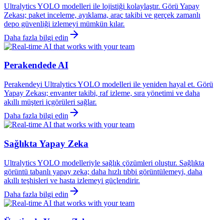
Ultralytics YOLO modelleri ile lojistiği kolaylaştır. Görü Yapay
Zekası; paket inceleme, ayıklama, araç takibi ve gerçek zamanlı
depo güvenliği izlemeyi mümkün kılar.
Daha fazla bilgi edin
Perakendede AI
Perakendeyi Ultralytics YOLO modelleri ile yeniden hayal et. Görü
Yapay Zekası; envanter takibi, raf izleme, sıra yönetimi ve daha
akıllı müşteri içgörüleri sağlar.
Daha fazla bilgi edin
Sağlıkta Yapay Zeka
Ultralytics YOLO modelleriyle sağlık çözümleri oluştur. Sağlıkta
görüntü tabanlı yapay zeka; daha hızlı tıbbi görüntülemeyi, daha
akıllı teşhisleri ve hasta izlemeyi güçlendirir.
Daha fazla bilgi edin