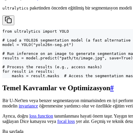
paketinden önceden eğitilmiş bir segmentasyon modeli kul
ultralytics
from ultralytics import YOLO

# Load a YOLO26 segmentation model (a fast alternative 
model = YOLO("yolo26n-seg.pt")

# Run inference on an image to generate segmentation ma
results = model.predict("path/to/image.jpg", save=True)

# Process the results (e.g., access masks)

for result in results:

    masks = result.masks  # Access the segmentation mas
Temel Kavramlar ve Optimizasyon
#
Bir U-Net'ten veya benzer segmentasyon mimarisinden en iyi performa
modelin
invariance
öğrenmesine yardımcı olur ve özellikle eğitim veril
Ayrıca, doğru
loss function
tanımlanması hayati önem taşır. Yaygın terc
sağlayan Dice katsayısı veya
focal loss
yer alır. Geçmiş ve teknik deta
Bu sayfada