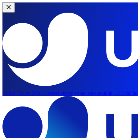
YOLO Vision 2026:
Küresel vizyon yapay zeka etkinliği 13 Eylül'de