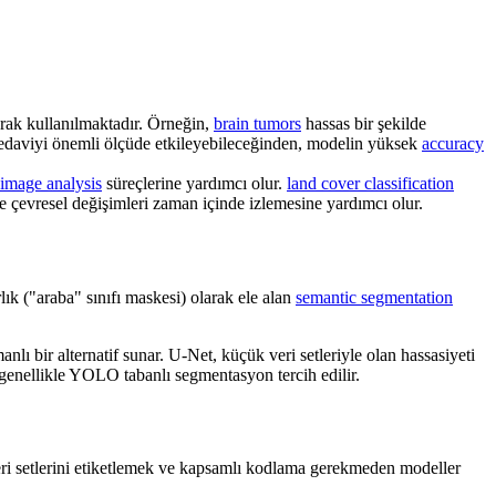
rak kullanılmaktadır. Örneğin,
brain tumors
hassas bir şekilde
e tedaviyi önemli ölçüde etkileyebileceğinden, modelin yüksek
accuracy
e image analysis
süreçlerine yardımcı olur.
land cover classification
 çevresel değişimleri zaman içinde izlemesine yardımcı olur.
rlık ("araba" sınıfı maskesi) olarak ele alan
semantic segmentation
ı bir alternatif sunar. U-Net, küçük veri setleriyle olan hassasiyeti
 genellikle YOLO tabanlı segmentasyon tercih edilir.
veri setlerini etiketlemek ve kapsamlı kodlama gerekmeden modeller