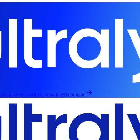
 yüz yüze ve çevrim içi olarak geri dönüyor.