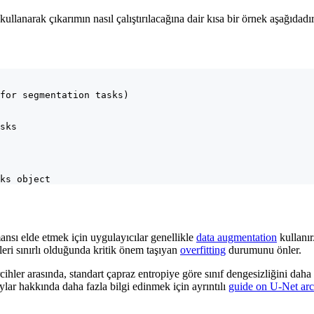
lanarak çıkarımın nasıl çalıştırılacağına dair kısa bir örnek aşağıdadır
for segmentation tasks)

sks

ks object
nsı elde etmek için uygulayıcılar genellikle
data augmentation
kullanır
eri sınırlı olduğunda kritik önem taşıyan
overfitting
durumunu önler.
ihler arasında, standart çapraz entropiye göre sınıf dengesizliğini daha
ylar hakkında daha fazla bilgi edinmek için ayrıntılı
guide on U-Net arc