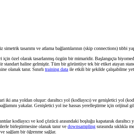
simetrik tasarımı ve atlama bağlantılarının (skip connections) tıbbi ya
çin özel olarak tasarlanmış özgün bir mimaridir. Başlangıçta biyomedik
 standart haline gelmiştir. Tüm bir görüntüye tek bir etiket atayan stand
ne olanak tanır. Sınırlı
training data
ile etkili bir şekilde çalışabilme y
i iki ana yoldan oluşur: daraltıcı yol (kodlayıcı) ve genişletici yol (ko
lamını yakalar. Genişletici yol ise hassas yerelleştirme için orijinal gö
antılar kodlayıcı ve kod çözücü arasındaki boşluğu kapatarak daraltıcı 
lerle birleştirmesine olanak tanır ve
downsampling
sırasında sıklıkla m
 ve sağlam bir öğrenme sağlar.