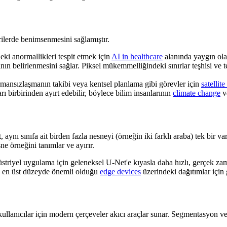
rilerde benimsenmesini sağlamıştır.
i anormallikleri tespit etmek için
AI in healthcare
alanında yaygın ola
nın belirlenmesini sağlar. Piksel mükemmelliğindeki sınırlar teşhisi v
ansızlaşmanın takibi veya kentsel planlama gibi görevler için
satellit
rı birbirinden ayırt edebilir, böylece bilim insanlarının
climate change
ve
aynı sınıfa ait birden fazla nesneyi (örneğin iki farklı araba) tek bir va
ne örneğini tanımlar ve ayırır.
iyel uygulama için geleneksel U-Net'e kıyasla daha hızlı, gerçek zamanl
nın en üst düzeyde önemli olduğu
edge devices
üzerindeki dağıtımlar için
kullanıcılar için modern çerçeveler akıcı araçlar sunar. Segmentasyon 