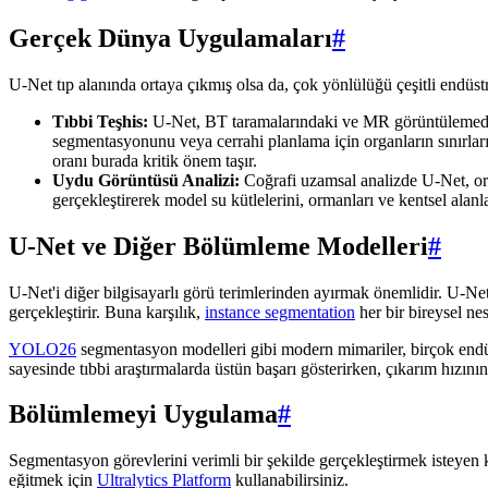
Gerçek Dünya Uygulamaları
#
U-Net tıp alanında ortaya çıkmış olsa da, çok yönlülüğü çeşitli endüst
Tıbbi Teşhis:
U-Net, BT taramalarındaki ve MR görüntülemedek
segmentasyonunu veya cerrahi planlama için organların sınırları
oranı burada kritik önem taşır.
Uydu Görüntüsü Analizi:
Coğrafi uzamsal analizde U-Net, orm
gerçekleştirerek model su kütlelerini, ormanları ve kentsel alanla
U-Net ve Diğer Bölümleme Modelleri
#
U-Net'i diğer bilgisayarlı görü terimlerinden ayırmak önemlidir. U-Net, 
gerçekleştirir. Buna karşılık,
instance segmentation
her bir bireysel nes
YOLO26
segmentasyon modelleri gibi modern mimariler, birçok endüstr
sayesinde tıbbi araştırmalarda üstün başarı gösterirken, çıkarım hızı
Bölümlemeyi Uygulama
#
Segmentasyon görevlerini verimli bir şekilde gerçekleştirmek isteyen 
eğitmek için
Ultralytics Platform
kullanabilirsiniz.