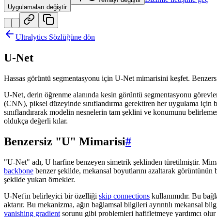
Uygulamaları değiştir
Ultralytics Sözlüğüne dön
U-Net
Hassas görüntü segmentasyonu için U-Net mimarisini keşfet. Benzersiz 
U-Net, derin öğrenme alanında kesin görüntü segmentasyonu görevleri i
(CNN), piksel düzeyinde sınıflandırma gerektiren her uygulama için bir
sınıflandırarak modelin nesnelerin tam şeklini ve konumunu belirlemesi
oldukça değerli kılar.
Benzersiz "U" Mimarisi
#
"U-Net" adı, U harfine benzeyen simetrik şeklinden türetilmiştir. Mimar
backbone
benzer şekilde, mekansal boyutlarını azaltarak görüntünün bağ
şekilde yukarı örnekler.
U-Net'in belirleyici bir özelliği
skip connections
kullanımıdır. Bu bağl
aktarır. Bu mekanizma, ağın bağlamsal bilgileri ayrıntılı mekansal bilgi
vanishing gradient
sorunu gibi problemleri hafifletmeye yardımcı olur