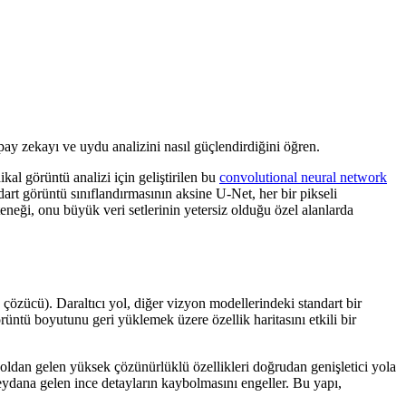
pay zekayı ve uydu analizini nasıl güçlendirdiğini öğren.
al görüntü analizi için geliştirilen bu
convolutional neural network
art görüntü sınıflandırmasının aksine U-Net, her bir pikseli
eteneği, onu büyük veri setlerinin yetersiz olduğu özel alanlarda
d çözücü). Daraltıcı yol, diğer vizyon modellerindeki standart bir
rüntü boyutunu geri yüklemek üzere özellik haritasını etkili bir
yoldan gelen yüksek çözünürlüklü özellikleri doğrudan genişletici yola
eydana gelen ince detayların kaybolmasını engeller. Bu yapı,