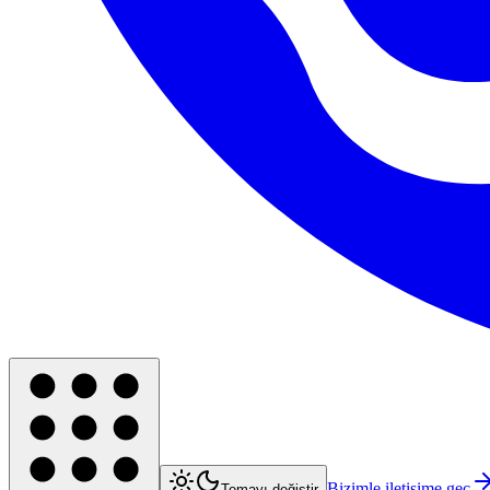
Bizimle iletişime geç
Temayı değiştir