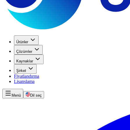
Ürünler
Çözümler
Kaynaklar
Şirket
Fiyatlandırma
Lisanslama
Menü
Dil seç