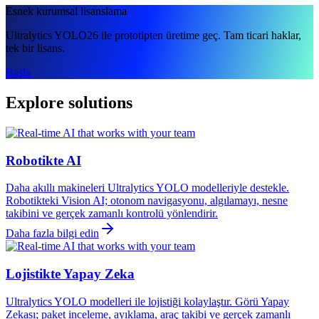
Esnek kurumsal lisanslama
Ultralytics YOLO26 ile prototipten üretime geç. Tam ticari haklar,
tek bir lisans.
Başla
Explore solutions
Robotikte AI
Daha akıllı makineleri Ultralytics YOLO modelleriyle destekle.
Robotikteki Vision AI; otonom navigasyonu, algılamayı, nesne
takibini ve gerçek zamanlı kontrolü yönlendirir.
Daha fazla bilgi edin
Lojistikte Yapay Zeka
Ultralytics YOLO modelleri ile lojistiği kolaylaştır. Görü Yapay
Zekası; paket inceleme, ayıklama, araç takibi ve gerçek zamanlı