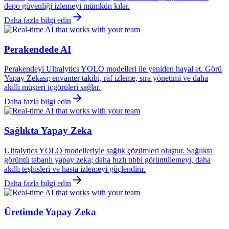
depo güvenliği izlemeyi mümkün kılar.
Daha fazla bilgi edin
Perakendede AI
Perakendeyi Ultralytics YOLO modelleri ile yeniden hayal et. Görü
Yapay Zekası; envanter takibi, raf izleme, sıra yönetimi ve daha
akıllı müşteri içgörüleri sağlar.
Daha fazla bilgi edin
Sağlıkta Yapay Zeka
Ultralytics YOLO modelleriyle sağlık çözümleri oluştur. Sağlıkta
görüntü tabanlı yapay zeka; daha hızlı tıbbi görüntülemeyi, daha
akıllı teşhisleri ve hasta izlemeyi güçlendirir.
Daha fazla bilgi edin
Üretimde Yapay Zeka