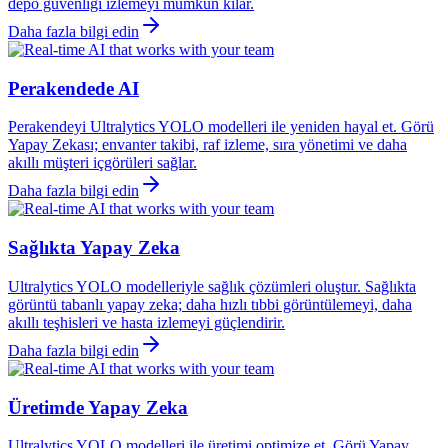
depo güvenliği izlemeyi mümkün kılar.
Daha fazla bilgi edin
Perakendede AI
Perakendeyi Ultralytics YOLO modelleri ile yeniden hayal et. Görü
Yapay Zekası; envanter takibi, raf izleme, sıra yönetimi ve daha
akıllı müşteri içgörüleri sağlar.
Daha fazla bilgi edin
Sağlıkta Yapay Zeka
Ultralytics YOLO modelleriyle sağlık çözümleri oluştur. Sağlıkta
görüntü tabanlı yapay zeka; daha hızlı tıbbi görüntülemeyi, daha
akıllı teşhisleri ve hasta izlemeyi güçlendirir.
Daha fazla bilgi edin
Üretimde Yapay Zeka
Ultralytics YOLO modelleri ile üretimi optimize et. Görü Yapay