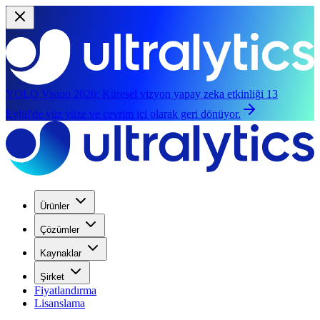
YOLO Vision 2026:
Küresel vizyon yapay zeka etkinliği 13
Eylül'de yüz yüze ve çevrim içi olarak geri dönüyor.
Ürünler
Çözümler
Kaynaklar
Şirket
Fiyatlandırma
Lisanslama