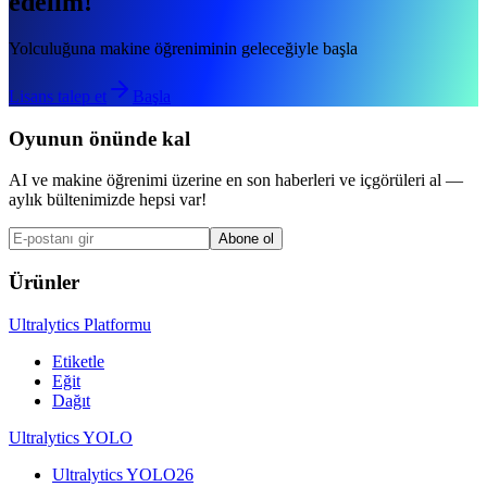
edelim!
Yolculuğuna makine öğreniminin geleceğiyle başla
Lisans talep et
Başla
Oyunun önünde kal
AI ve makine öğrenimi üzerine en son haberleri ve içgörüleri al —
aylık bültenimizde hepsi var!
Abone ol
Ürünler
Ultralytics Platformu
Etiketle
Eğit
Dağıt
Ultralytics YOLO
Ultralytics YOLO26