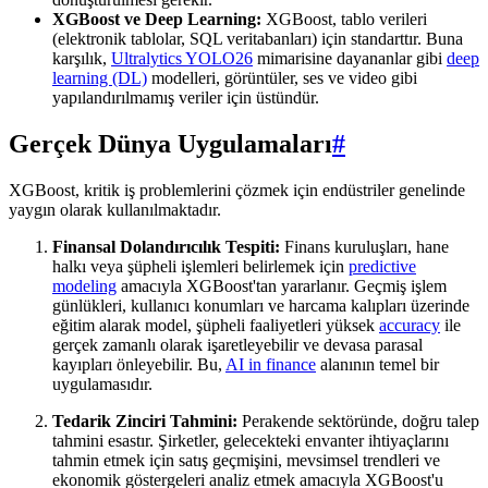
XGBoost ve Deep Learning:
XGBoost, tablo verileri
(elektronik tablolar, SQL veritabanları) için standarttır. Buna
karşılık,
Ultralytics YOLO26
mimarisine dayananlar gibi
deep
learning (DL)
modelleri, görüntüler, ses ve video gibi
yapılandırılmamış veriler için üstündür.
Gerçek Dünya Uygulamaları
#
XGBoost, kritik iş problemlerini çözmek için endüstriler genelinde
yaygın olarak kullanılmaktadır.
Finansal Dolandırıcılık Tespiti:
Finans kuruluşları, hane
halkı veya şüpheli işlemleri belirlemek için
predictive
modeling
amacıyla XGBoost'tan yararlanır. Geçmiş işlem
günlükleri, kullanıcı konumları ve harcama kalıpları üzerinde
eğitim alarak model, şüpheli faaliyetleri yüksek
accuracy
ile
gerçek zamanlı olarak işaretleyebilir ve devasa parasal
kayıpları önleyebilir. Bu,
AI in finance
alanının temel bir
uygulamasıdır.
Tedarik Zinciri Tahmini:
Perakende sektöründe, doğru talep
tahmini esastır. Şirketler, gelecekteki envanter ihtiyaçlarını
tahmin etmek için satış geçmişini, mevsimsel trendleri ve
ekonomik göstergeleri analiz etmek amacıyla XGBoost'u