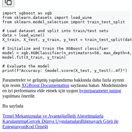
import xgboost as xgb

from sklearn.datasets import load_wine

from sklearn.model_selection import train_test_split

# Load dataset and split into train/test sets

data = load_wine()

X_train, X_test, y_train, y_test = train_test_split(dat
# Initialize and train the XGBoost classifier

model = xgb.XGBClassifier(n_estimators=50, max_depth=4,
model.fit(X_train, y_train)

# Evaluate the model

print(f"Accuracy: {model.score(X_test, y_test):.4f}")
Parametreler ve gelişmiş yapılandırma hakkında daha fazla ayrıntı
için resmi
XGBoost Documentation
sayfasına bakın. Modelinizden
en iyi performansı elde etmek için uygun
hyperparameter tuning
yapılması önerilir.
Bu sayfada
Temel Mekanizmalar ve Avantajlar
İlgili Algoritmalarla
Karşılaştırma
Gerçek Dünya Uygulamaları
Bilgisayarlı Görü ile
Entegrasyon
Kod Örneği