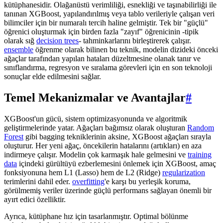
kütüphanesidir. Olağanüstü verimliliği, esnekliği ve taşınabilirliği ile
tanınan XGBoost, yapılandırılmış veya tablo verileriyle çalışan veri
bilimciler için bir numaralı tercih haline gelmiştir. Tek bir "güçlü"
öğrenici oluşturmak için birden fazla "zayıf" öğrenicinin -tipik
olarak sığ
decision trees
- tahminkarlarını birleştirerek çalışır.
ensemble
öğrenme olarak bilinen bu teknik, modelin dizideki önceki
ağaçlar tarafından yapılan hataları düzeltmesine olanak tanır ve
sınıflandırma, regresyon ve sıralama görevleri için en son teknoloji
sonuçlar elde edilmesini sağlar.
Temel Mekanizmalar ve Avantajlar
#
XGBoost'un gücü, sistem optimizasyonunda ve algoritmik
geliştirmelerinde yatar. Ağaçları bağımsız olarak oluşturan
Random
Forest
gibi bagging tekniklerinin aksine, XGBoost ağaçları sırayla
oluşturur. Her yeni ağaç, öncekilerin hatalarını (artıkları) en aza
indirmeye çalışır. Modelin çok karmaşık hale gelmesini ve
training
data
içindeki gürültüyü ezberlemesini önlemek için XGBoost, amaç
fonksiyonuna hem L1 (Lasso) hem de L2 (Ridge)
regularization
terimlerini dahil eder.
overfitting
'e karşı bu yerleşik koruma,
görülmemiş veriler üzerinde güçlü performans sağlayan önemli bir
ayırt edici özelliktir.
Ayrıca, kütüphane hız için tasarlanmıştır. Optimal bölünme