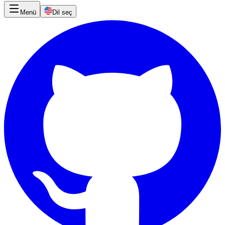
Menü
Dil seç