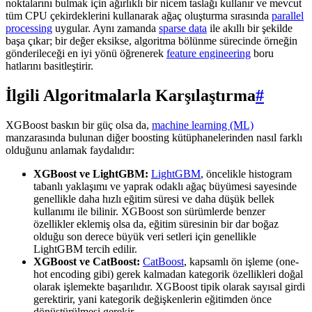
noktalarını bulmak için ağırlıklı bir nicem taslağı kullanır ve mevcut
tüm CPU çekirdeklerini kullanarak ağaç oluşturma sırasında
parallel
processing
uygular. Aynı zamanda
sparse data
ile akıllı bir şekilde
başa çıkar; bir değer eksikse, algoritma bölünme sürecinde örneğin
gönderileceği en iyi yönü öğrenerek
feature engineering
boru
hatlarını basitleştirir.
İlgili Algoritmalarla Karşılaştırma
#
XGBoost baskın bir güç olsa da,
machine learning (ML)
manzarasında bulunan diğer boosting kütüphanelerinden nasıl farklı
olduğunu anlamak faydalıdır:
XGBoost ve LightGBM:
LightGBM
, öncelikle histogram
tabanlı yaklaşımı ve yaprak odaklı ağaç büyümesi sayesinde
genellikle daha hızlı eğitim süresi ve daha düşük bellek
kullanımı ile bilinir. XGBoost son sürümlerde benzer
özellikler eklemiş olsa da, eğitim süresinin bir dar boğaz
olduğu son derece büyük veri setleri için genellikle
LightGBM tercih edilir.
XGBoost ve CatBoost:
CatBoost
, kapsamlı ön işleme (one-
hot encoding gibi) gerek kalmadan kategorik özellikleri doğal
olarak işlemekte başarılıdır. XGBoost tipik olarak sayısal girdi
gerektirir, yani kategorik değişkenlerin eğitimden önce
dönüştürülmesi gerekir.