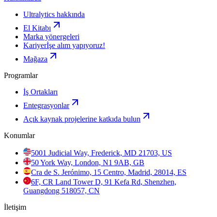
Ultralytics hakkında
El Kitabı
Marka yönergeleri
Kariyer
İşe alım yapıyoruz!
Mağaza
Programlar
İş Ortakları
Entegrasyonlar
Açık kaynak projelerine katkıda bulun
Konumlar
5001 Judicial Way, Frederick, MD 21703, US
50 York Way, London, N1 9AB, GB
Cra de S. Jerónimo, 15 Centro, Madrid, 28014, ES
6F, CR Land Tower D, 91 Kefa Rd, Shenzhen,
Guangdong 518057, CN
İletişim