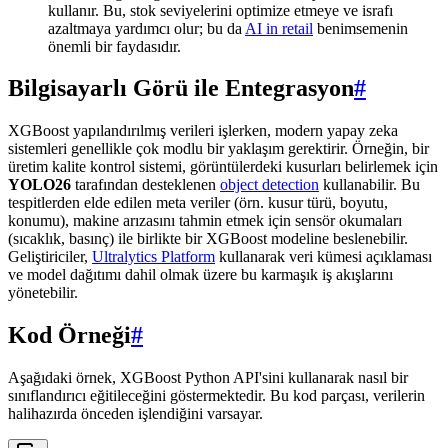
kullanır. Bu, stok seviyelerini optimize etmeye ve israfı
azaltmaya yardımcı olur; bu da
AI in retail
benimsemenin
önemli bir faydasıdır.
Bilgisayarlı Görü ile Entegrasyon
#
XGBoost yapılandırılmış verileri işlerken, modern yapay zeka
sistemleri genellikle çok modlu bir yaklaşım gerektirir. Örneğin, bir
üretim kalite kontrol sistemi, görüntülerdeki kusurları belirlemek için
YOLO26
tarafından desteklenen
object detection
kullanabilir. Bu
tespitlerden elde edilen meta veriler (örn. kusur türü, boyutu,
konumu), makine arızasını tahmin etmek için sensör okumaları
(sıcaklık, basınç) ile birlikte bir XGBoost modeline beslenebilir.
Geliştiriciler,
Ultralytics Platform
kullanarak veri kümesi açıklaması
ve model dağıtımı dahil olmak üzere bu karmaşık iş akışlarını
yönetebilir.
Kod Örneği
#
Aşağıdaki örnek, XGBoost Python API'sini kullanarak nasıl bir
sınıflandırıcı eğitileceğini göstermektedir. Bu kod parçası, verilerin
halihazırda önceden işlendiğini varsayar.