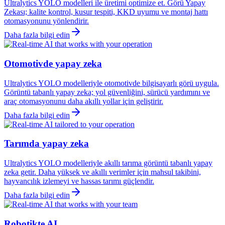
Ultralytics YOLO modelleri ile üretimi optimize et. Görü Yapay
Zekası; kalite kontrol, kusur tespiti, KKD uyumu ve montaj hattı
otomasyonunu yönlendirir.
Daha fazla bilgi edin
Otomotivde yapay zeka
Ultralytics YOLO modelleriyle otomotivde bilgisayarlı görü uygula.
Görüntü tabanlı yapay zeka; yol güvenliğini, sürücü yardımını ve
araç otomasyonunu daha akıllı yollar için geliştirir.
Daha fazla bilgi edin
Tarımda yapay zeka
Ultralytics YOLO modelleriyle akıllı tarıma görüntü tabanlı yapay
zeka getir. Daha yüksek ve akıllı verimler için mahsul takibini,
hayvancılık izlemeyi ve hassas tarımı güçlendir.
Daha fazla bilgi edin
Robotikte AI