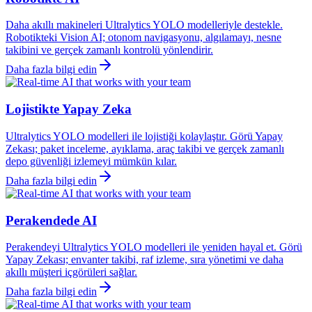
Daha akıllı makineleri Ultralytics YOLO modelleriyle destekle.
Robotikteki Vision AI; otonom navigasyonu, algılamayı, nesne
takibini ve gerçek zamanlı kontrolü yönlendirir.
Daha fazla bilgi edin
Lojistikte Yapay Zeka
Ultralytics YOLO modelleri ile lojistiği kolaylaştır. Görü Yapay
Zekası; paket inceleme, ayıklama, araç takibi ve gerçek zamanlı
depo güvenliği izlemeyi mümkün kılar.
Daha fazla bilgi edin
Perakendede AI
Perakendeyi Ultralytics YOLO modelleri ile yeniden hayal et. Görü
Yapay Zekası; envanter takibi, raf izleme, sıra yönetimi ve daha
akıllı müşteri içgörüleri sağlar.
Daha fazla bilgi edin