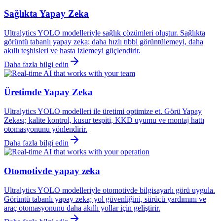
Sağlıkta Yapay Zeka
Ultralytics YOLO modelleriyle sağlık çözümleri oluştur. Sağlıkta
görüntü tabanlı yapay zeka; daha hızlı tıbbi görüntülemeyi, daha
akıllı teşhisleri ve hasta izlemeyi güçlendirir.
Daha fazla bilgi edin
Üretimde Yapay Zeka
Ultralytics YOLO modelleri ile üretimi optimize et. Görü Yapay
Zekası; kalite kontrol, kusur tespiti, KKD uyumu ve montaj hattı
otomasyonunu yönlendirir.
Daha fazla bilgi edin
Otomotivde yapay zeka
Ultralytics YOLO modelleriyle otomotivde bilgisayarlı görü uygula.
Görüntü tabanlı yapay zeka; yol güvenliğini, sürücü yardımını ve
araç otomasyonunu daha akıllı yollar için geliştirir.