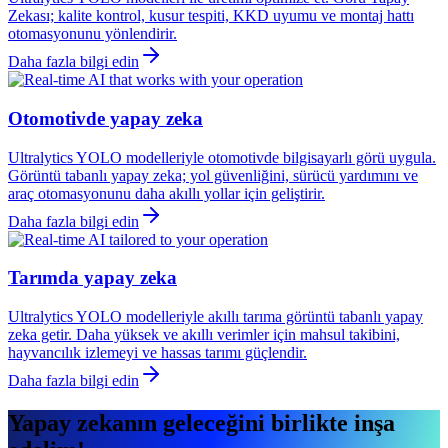
Zekası; kalite kontrol, kusur tespiti, KKD uyumu ve montaj hattı
otomasyonunu yönlendirir.
Daha fazla bilgi edin
Otomotivde yapay zeka
Ultralytics YOLO modelleriyle otomotivde bilgisayarlı görü uygula.
Görüntü tabanlı yapay zeka; yol güvenliğini, sürücü yardımını ve
araç otomasyonunu daha akıllı yollar için geliştirir.
Daha fazla bilgi edin
Tarımda yapay zeka
Ultralytics YOLO modelleriyle akıllı tarıma görüntü tabanlı yapay
zeka getir. Daha yüksek ve akıllı verimler için mahsul takibini,
hayvancılık izlemeyi ve hassas tarımı güçlendir.
Daha fazla bilgi edin
Yapay zekanın geleceğini birlikte inşa