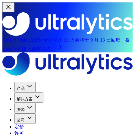
YOLO Vision 2026:
全球视觉 AI 大会将于 9 月 13 日回归，提
供线下和线上参与方式。
产品
解决方案
资源
公司
定价
许可