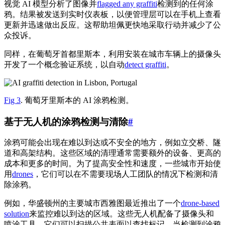
视觉 AI 模型分析了图像并
flagged any graffiti
检测到的任何涂
鸦。结果被发送到实时仪表板，以便管理层可以在手机上查看
更新并迅速做出反应。这帮助坦佩更快地采取行动并减少了公
众投诉。
同样，在葡萄牙首都里斯本，利用安装在城市车辆上的摄像头
开发了一个概念验证系统，以自动
detect graffiti
。
Fig 3
. 葡萄牙里斯本的 AI 涂鸦检测。
基于无人机的涂鸦检测与清除
#
涂鸦可能会出现在难以到达或不安全的地方，例如立交桥、隧
道和高架结构。这些区域的清理通常需要额外的设备、更高的
成本和更多的时间。为了提高安全性和速度，一些城市开始使
用
drones
，它们可以在不需要现场人工团队的情况下检测和清
除涂鸦。
例如，华盛顿州的主要城市西雅图最近推出了一个
drone-based
solution
来监控难以到达的区域。这些无人机配备了摄像头和
喷涂工具。它们可以扫描公共表面以查找标记，当检测到涂鸦