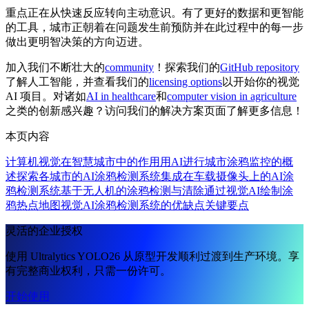
重点正在从快速反应转向主动意识。有了更好的数据和更智能
的工具，城市正朝着在问题发生前预防并在此过程中的每一步
做出更明智决策的方向迈进。
加入我们不断壮大的
community
！探索我们的
GitHub repository
了解人工智能，并查看我们的
licensing options
以开始你的视觉
AI 项目。对诸如
AI in healthcare
和
computer vision in agriculture
之类的创新感兴趣？访问我们的解决方案页面了解更多信息！
本页内容
计算机视觉在智慧城市中的作用
用AI进行城市涂鸦监控的概
述
探索各城市的AI涂鸦检测系统
集成在车载摄像头上的AI涂
鸦检测系统
基于无人机的涂鸦检测与清除
通过视觉AI绘制涂
鸦热点地图
视觉AI涂鸦检测系统的优缺点
关键要点
灵活的企业授权
使用 Ultralytics YOLO26 从原型开发顺利过渡到生产环境。享
有完整商业权利，只需一份许可。
开始使用