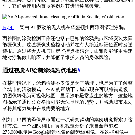
时，它们会使用内置喷雾器对其进行喷漆覆盖。
Fig 4.
一架由 AI 驱动的无人机在华盛顿州西雅图清理涂鸦。
西雅图的涂鸦检测工作还包括在已知的涂鸦热点区域安装太阳
能摄像头。这些摄像头监控活动并在有人接近标记位置时发送
警报。通过将无人机与固定监控点相结合，西雅图能够更快速
地对涂鸦做出响应，并降低了维护人员的身体风险。
通过视觉AI绘制涂鸦热点地图
#
在某些情况下，涂鸦检测不仅仅是为了清理，也是为了了解整
个城市的活动模式。在AI的帮助下，城市现在可以将街道级
的图像转化为可视化地图，显示涂鸦最常发生的地方。这些地
图揭示了通过公众举报可能无法显现的趋势，并帮助城市规划
者将其精力集中在最需要的地方。
例如，巴西的圣保罗市通过一项研究驱动的案例研究探索了这
种方法。一个团队利用计算机视觉分析了来自全市超过
275,000张使用Google街景收集的街道级图像。在这些图像中