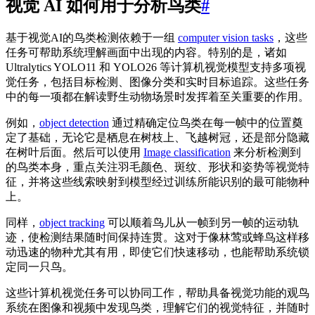
视觉 AI 如何用于分析鸟类
#
基于视觉AI的鸟类检测依赖于一组
computer vision tasks
，这些
任务可帮助系统理解画面中出现的内容。特别的是，诸如
Ultralytics YOLO11 和 YOLO26 等计算机视觉模型支持多项视
觉任务，包括目标检测、图像分类和实时目标追踪。这些任务
中的每一项都在解读野生动物场景时发挥着至关重要的作用。
例如，
object detection
通过精确定位鸟类在每一帧中的位置奠
定了基础，无论它是栖息在树枝上、飞越树冠，还是部分隐藏
在树叶后面。然后可以使用
Image classification
来分析检测到
的鸟类本身，重点关注羽毛颜色、斑纹、形状和姿势等视觉特
征，并将这些线索映射到模型经过训练所能识别的最可能物种
上。
同样，
object tracking
可以顺着鸟儿从一帧到另一帧的运动轨
迹，使检测结果随时间保持连贯。这对于像林莺或蜂鸟这样移
动迅速的物种尤其有用，即使它们快速移动，也能帮助系统锁
定同一只鸟。
这些计算机视觉任务可以协同工作，帮助具备视觉功能的观鸟
系统在图像和视频中发现鸟类，理解它们的视觉特征，并随时