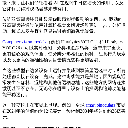
接下来，让我们仔细看看 AI 在观鸟中日益增长的作用，以及
它如何变得对观鸟者越来越有用。
传统双筒望远镜只能显示你眼睛能捕捉到的东西。AI 驱动的
双筒望远镜通过使用计算机视觉来解读场景更进一步，分析运
动、模式以及在野外容易错过的细微视觉线索。
Computer vision models
（例如 Ultralytics YOLO11 和 Ultralytics
YOLO26）可以实时检测、分类和追踪鸟类。这带来了更快、
更有信心的观鸟体验，使分辨外形相似的物种、注意行为线索
以及以更高的准确性确认目击情况变得更加容易。
当这些模型在边缘设备上运行并集成到双筒望远镜中时，所有
处理都直接在设备上完成。这种离线能力是关键，因为观鸟通
常发生在森林、湿地和其他偏远栖息地，这些地方的网络连接
微弱甚至不存在。无论你在哪里，设备上的探测和追踪功能都
能平稳运行。
这一转变也正在市场上显现。例如，全球
smart binoculars
市场
在2024年的估值约为12亿美元，预计到2034年将达到约26亿美
元。