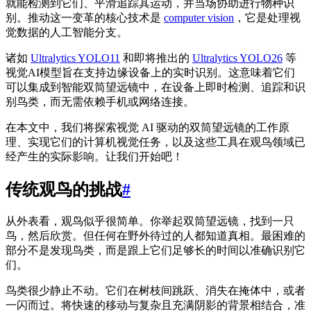
就能检测到它们、平滑追踪其运动，并当场协助进行物种识
别。推动这一变革的核心技术是
computer vision
，它是处理视
觉数据的人工智能分支。
诸如
Ultralytics YOLO11
和即将推出的
Ultralytics YOLO26
等
视觉AI模型旨在支持边缘设备上的实时识别。这意味着它们
可以集成到智能双筒望远镜中，在设备上即时检测、追踪和识
别鸟类，而无需依赖手机或网络连接。
在本文中，我们将探索视觉 AI 驱动的双筒望远镜的工作原
理、实现它们的计算机视觉任务，以及这些工具在观鸟领域已
经产生的实际影响。让我们开始吧！
传统观鸟的挑战
#
从外表看，观鸟似乎很简单。你举起双筒望远镜，找到一只
鸟，然后欣赏。但任何在野外待过的人都知道真相。最困难的
部分不是发现鸟类，而是跟上它们足够长的时间以准确识别它
们。
鸟类很少静止不动。它们在树枝间跳跃、消失在掩体中，或者
一闪而过。将快速的移动与复杂且充满阴影的背景相结合，准