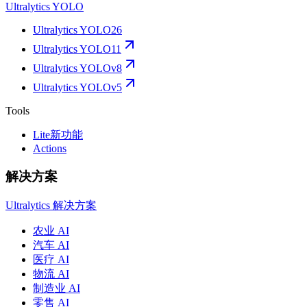
Ultralytics YOLO
Ultralytics YOLO26
Ultralytics YOLO11
Ultralytics YOLOv8
Ultralytics YOLOv5
Tools
Lite
新功能
Actions
解决方案
Ultralytics 解决方案
农业 AI
汽车 AI
医疗 AI
物流 AI
制造业 AI
零售 AI