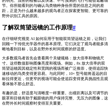
的弱光、茂密的植被以及快速、不可预测的飞行可能会遮蔽细
节。你所能看到的与确认鸟类物种身份所需的信息之间的差
距，正是为什么越来越多的观鸟者正在探索更智能、更可靠的
野外识别工具的原因。
了解双筒望远镜的工作原理
#
在仔细研究视觉 AI 如何应用于智能双筒望远镜之前，让我们
回顾一下传统光学器件的基本原理。它们决定了观鸟者能多清
晰地看到目标，以及在野外长时间观察的舒适度。
大多数观鸟者首先会查看两个关键规格：放大倍率和物镜尺
寸。这些数值影响图像亮度和视场。例如，8x 放大倍率的双
筒望远镜因其稳定性和宽阔的视场而被广泛推崇，使得追踪快
速移动的鸟类变得更容易。与此同时，10× 型号能将遥远的目
标拉得更近，但更窄的视场可能会使追踪变得更具挑战性且观
看体验不那么舒适。
有趣的是，舒适度与清晰度一样重要。出瞳距离以及可调节的
眼罩和目镜有助于戴眼镜的用户保持完整、无压力的图像，这
在野外长时间观察时变得至关重要。