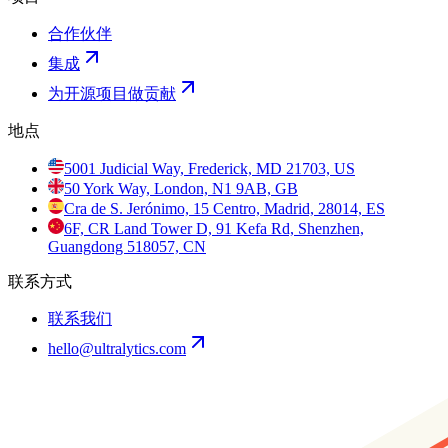
合作伙伴
集成
为开源项目做贡献
地点
5001 Judicial Way, Frederick, MD 21703, US
50 York Way, London, N1 9AB, GB
Cra de S. Jerónimo, 15 Centro, Madrid, 28014, ES
6F, CR Land Tower D, 91 Kefa Rd, Shenzhen,
Guangdong 518057, CN
联系方式
联系我们
hello@ultralytics.com