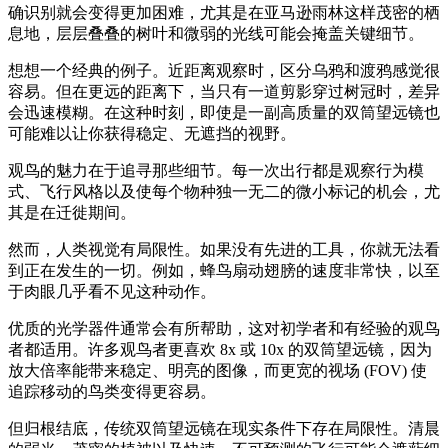
确识别就会变得更加困难，尤其是在亚马逊雨林这样茂密的栖
息地，层层叠叠的树叶和微弱的光线可能会掩盖关键细节。
想想一个经典的例子。近距离观察时，区分乌鸦和渡鸦感觉很
容易。但在更远的距离下，当只有一道剪影穿过树冠时，差异
会迅速模糊。在这种时刻，即使是一副高质量的双筒望远镜也
可能难以让你获得稳定、无遮挡的视野。
观鸟的魅力在于追寻那些细节。每一次出行都是观察行为模
式、飞行风格以及使每个物种独一无二的微小标记的机会，尤
其是在迁徙期间。
然而，人类视觉有局限性。如果没有先进的工具，你就无法看
到正在发生的一切。例如，蜂鸟扇动翅膀的速度非常快，以至
于肉眼几乎看不见这种动作。
优质的光学器件通常会有所帮助，这对初学者和有经验的观鸟
者都适用。许多观鸟者更喜欢 8x 或 10x 的双筒望远镜，因为
放大倍率能带来稳定、明亮的图像，而更宽的视场 (FOV) 使
追踪移动的鸟类变得更容易。
但归根结底，传统双筒望远镜在现实条件下存在局限性。清晨