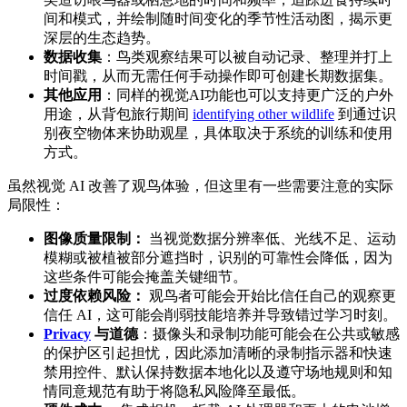
间和模式，并绘制随时间变化的季节性活动图，揭示更
深层的生态趋势。
数据收集
：鸟类观察结果可以被自动记录、整理并打上
时间戳，从而无需任何手动操作即可创建长期数据集。
其他应用
：同样的视觉AI功能也可以支持更广泛的户外
用途，从背包旅行期间
identifying other wildlife
到通过识
别夜空物体来协助观星，具体取决于系统的训练和使用
方式。
虽然视觉 AI 改善了观鸟体验，但这里有一些需要注意的实际
局限性：
图像质量限制：
当视觉数据分辨率低、光线不足、运动
模糊或被植被部分遮挡时，识别的可靠性会降低，因为
这些条件可能会掩盖关键细节。
过度依赖风险：
观鸟者可能会开始比信任自己的观察更
信任 AI，这可能会削弱技能培养并导致错过学习时刻。
Privacy
与道德
：摄像头和录制功能可能会在公共或敏感
的保护区引起担忧，因此添加清晰的录制指示器和快速
禁用控件、默认保持数据本地化以及遵守场地规则和知
情同意规范有助于将隐私风险降至最低。