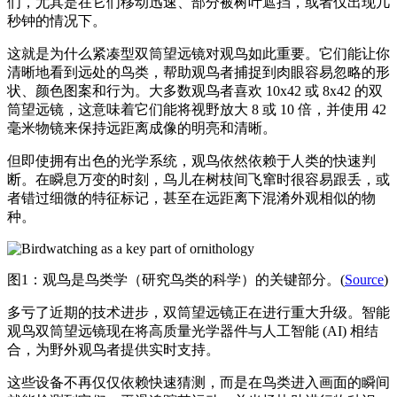
们，尤其是在它们移动迅速、部分被树叶遮挡，或者仅出现几
秒钟的情况下。
这就是为什么紧凑型双筒望远镜对观鸟如此重要。它们能让你
清晰地看到远处的鸟类，帮助观鸟者捕捉到肉眼容易忽略的形
状、颜色图案和行为。大多数观鸟者喜欢 10x42 或 8x42 的双
筒望远镜，这意味着它们能将视野放大 8 或 10 倍，并使用 42
毫米物镜来保持远距离成像的明亮和清晰。
但即使拥有出色的光学系统，观鸟依然依赖于人类的快速判
断。在瞬息万变的时刻，鸟儿在树枝间飞窜时很容易跟丢，或
者错过细微的特征标记，甚至在远距离下混淆外观相似的物
种。
图1：观鸟是鸟类学（研究鸟类的科学）的关键部分。(
Source
)
多亏了近期的技术进步，双筒望远镜正在进行重大升级。智能
观鸟双筒望远镜现在将高质量光学器件与人工智能 (AI) 相结
合，为野外观鸟者提供实时支持。
这些设备不再仅仅依赖快速猜测，而是在鸟类进入画面的瞬间