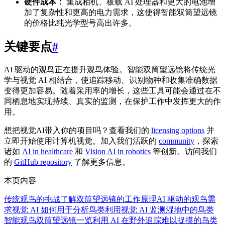
硬件成本：
集成相机、板载 AI 处理器和更大的电池增
加了复杂性和更高的电力需求，这使得智能双筒望远镜
的价格比纯光学型号高出许多。
关键要点
#
AI 驱动的观鸟正在提升观鸟体验。智能双筒望远镜将传统光
学与视觉 AI 相结合，使追踪移动、识别物种和收集准确数据
变得更加容易。随着采用率的增长，这些工具可能会通过在不
同栖息地实现持续、真实的监测，在保护工作中发挥更大的作
用。
想把视觉AI带入你的项目吗？查看我们的
licensing options
并
立即开始使用计算机视觉。加入我们活跃的
community
，探索
诸如
AI in healthcare
和
Vision AI in robotics
等创新。访问我们
的
GitHub repository
了解更多信息。
本页内容
传统观鸟的挑战
了解双筒望远镜的工作原理
AI 驱动的观鸟需
求
视觉 AI 如何用于分析鸟类
利用视觉 AI 监测湿地中的鸟类
智能观鸟双筒望远镜一览
利用 AI 在野外追踪难以捉摸的鸟类