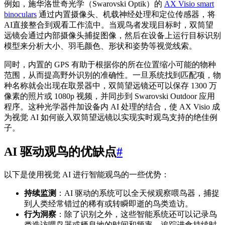
例如，施华洛世奇光学（Swarovski Optik）的
AX Visio smart
binoculars
通过内置摄像头、机载神经处理和定位传感器，将
AI直接整合到观看工作流中。当观鸟者发现目标时，双筒望
远镜会通过内部摄像头捕捉图像，然后在设备上运行目标识别
模型来分析大小、羽毛颜色、形状和姿势等视觉线索。
同时，内置的 GPS 有助于根据你的所在位置缩小可能的物种
范围，从而提高野外识别的准确性。一旦系统找到匹配项，物
种名称就会出现在取景器中，双筒望远镜还可以保存 1300 万
像素的照片或 1080p 视频，并同步到 Swarovski Outdoor 应用
程序。这种光学器件加设备内 AI 处理的结合，使 AX Visio 成
为视觉 AI 如何嵌入双筒望远镜以实现实时观鸟支持的绝佳例
子。
AI 驱动观鸟的优缺点
#
以下是使用视觉 AI 进行智能观鸟的一些优势：
持续监测
：AI 驱动的系统可以全天候观察喂鸟器，捕捉
到人类经常错过的稀有或转瞬即逝的鸟类造访。
行为洞察
：除了识别之外，这些智能系统还可以记录鸟
类造访喂鸟器或栖息地的时间和频率，追踪进食持续时