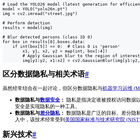
# Load the YOLO26 model (latest generation for efficien
model = YOLO("yolo26n.pt")

img = cv2.imread("street.jpg")

# Perform detection

results = model(img)

# Blur detected persons (class ID 0)

for box in results[0].boxes.data:

    if int(box[5]) == 0:  # Class 0 is 'person'

        x1, y1, x2, y2 = map(int, box[:4])

        # Apply Gaussian blur to the region of interest
        img[y1:y2, x1:x2] = cv2.GaussianBlur(img[y1:y2,
区分数据隐私与相关术语
#
虽然经常结合在一起讨论，但区分数据隐私与
机器学习运维 (ML
数据隐私与
数据安全
：
隐私是指决定谁被授权访问数据
安全是实现隐私的一种工具。
数据隐私与
差分隐私
：
数据隐私是广泛的目标。差分隐
入中，该技术经常受到
美国国家标准与技术研究院 (NIST
新兴技术
#