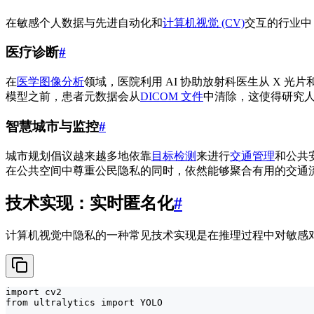
在敏感个人数据与先进自动化和
计算机视觉 (CV)
交互的行业中
医疗诊断
#
在
医学图像分析
领域，医院利用 AI 协助放射科医生从 X 光
模型之前，患者元数据会从
DICOM 文件
中清除，这使得研究
智慧城市与监控
#
城市规划倡议越来越多地依靠
目标检测
来进行
交通管理
和公共
在公共空间中尊重公民隐私的同时，依然能够聚合有用的交通
技术实现：实时匿名化
#
计算机视觉中隐私的一种常见技术实现是在推理过程中对敏感对象进
import cv2

from ultralytics import YOLO
