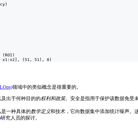
cy)

 (ROI)

 x1:x2], (51, 51), 0)
Ops)
领域中的类似概念是很重要的。
以及出于何种目的的
权利和政策
。安全是指用于保护该数据免受
私是一种具体的
数学定义
和技术，它向数据集中添加统计噪声。
)
研究人员的探讨。