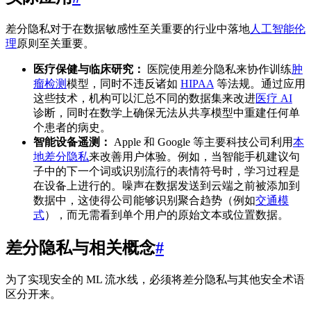
差分隐私对于在数据敏感性至关重要的行业中落地
人工智能伦
理
原则至关重要。
医疗保健与临床研究：
医院使用差分隐私来协作训练
肿
瘤检测
模型，同时不违反诸如
HIPAA
等法规。通过应用
这些技术，机构可以汇总不同的数据集来改进
医疗 AI
诊断，同时在数学上确保无法从共享模型中重建任何单
个患者的病史。
智能设备遥测：
Apple 和 Google 等主要科技公司利用
本
地差分隐私
来改善用户体验。例如，当智能手机建议句
子中的下一个词或识别流行的表情符号时，学习过程是
在设备上进行的。噪声在数据发送到云端之前被添加到
数据中，这使得公司能够识别聚合趋势（例如
交通模
式
），而无需看到单个用户的原始文本或位置数据。
差分隐私与相关概念
#
为了实现安全的 ML 流水线，必须将差分隐私与其他安全术语
区分开来。