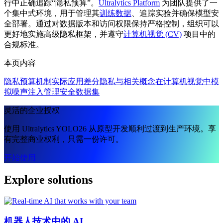
行中正确追踪“隐私预算”。
Ultralytics Platform
为团队提供了一
个集中式环境，用于管理其
训练数据
、追踪实验并确保模型安
全部署。通过对数据版本和访问权限保持严格控制，组织可以
更好地实施高级隐私框架，并遵守
计算机视觉 (CV)
项目中的
合规标准。
本页内容
隐私预算机制
实际应用
差分隐私与相关概念
在计算机视觉中模
拟噪声注入
管理安全数据集
灵活的企业授权
使用 Ultralytics YOLO26 从原型开发顺利过渡到生产环境。享
有完整商业权利，只需一份许可。
开始使用
Explore solutions
机器人技术中的 AI