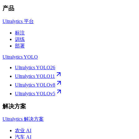
产品
Ultralytics 平台
标注
训练
部署
Ultralytics YOLO
Ultralytics YOLO26
Ultralytics YOLO11
Ultralytics YOLOv8
Ultralytics YOLOv5
解决方案
Ultralytics 解决方案
农业 AI
汽车 AI