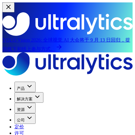
YOLO Vision 2026:
全球视觉 AI 大会将于 9 月 13 日回归，提
供线下和线上参与方式。
产品
解决方案
资源
公司
定价
许可