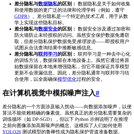
差分隐私与
数据隐私
的区别：
数据隐私是关于如何收集
和使用数据的更广泛的法律和伦理学科（例如，遵守
GDPR
）。差分隐私是一个特定的
技术工具
，用于从数
学上实现这些隐私目标。
差分隐私与
数据安全
的区别：
数据安全涉及通过加密和
防火墙防止未经授权的访问。虽然安全保护数据免遭窃
取，但差分隐私保护数据免受
推理攻击
——即授权用户
试图从合法查询结果中推断敏感信息。
差分隐私与
联邦学习
的区别：
联邦学习是一种去中心化
的训练方法，数据保留在本地设备上。虽然它通过将原
始数据保留在本地来增强隐私，但它不能保证共享模型
更新不会泄漏信息。因此，差分隐私通常与联邦学习结
合使用，以全面确保
模型优化
过程的安全。
在计算机视觉中模拟噪声注入
#
差分隐私的一个方面涉及输入扰动——向数据添加噪声，以便
算法不能依赖精确的像素值。虽然真正的差分隐私需要复杂的
训练循环（如 DP-SGD），但以下 Python 示例说明了在推理
之前向图像添加高斯噪声的概念。这模拟了人们如何使用
YOLO26
测试模型的鲁棒性或为隐私保护管道准备数据。