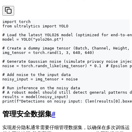
import torch

from ultralytics import YOLO

# Load the latest YOLO26 model (optimized for end-to-en
model = YOLO("yolo26n.pt")

# Create a dummy image tensor (Batch, Channel, Height, 
img_tensor = torch.rand(1, 3, 640, 640)

# Generate Gaussian noise (simulate privacy noise injec
noise = torch.randn_like(img_tensor) * 0.1  # Epsilon p
# Add noise to the input data

noisy_input = img_tensor + noise

# Run inference on the noisy data

# A robust model should still detect general patterns d
results = model(noisy_input)

print(f"Detections on noisy input: {len(results[0].boxe
管理安全数据集
#
实现差分隐私通常需要仔细管理数据集，以确保在多次训练运