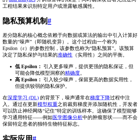
工程结果来识别特定用户或泄露敏感属性。
隐私预算机制
#
差分隐私的核心概念依赖于向数据或算法的输出中引入计算好
数量的“噪声”（即随机变异）。这个过程由一个称为
Epsilon（ε）的参数控制，该参数也称为“隐私预算”。该预算
决定了隐私保护与结果的
准确性
（实用性）之间的平衡。
低 Epsilon：
引入更多噪声，提供更强的隐私保证，但
可能会降低模型洞察的
精确度
。
高 Epsilon：
引入较少噪声，保留更高的数据实用性，
但提供较弱的隐私保护。
在
深度学习 (DL)
的背景下，噪声通常在
梯度下降
过程中注
入。通过在更新
模型权重
之前裁剪梯度并添加随机性，开发者
可以防止神经网络“记住”特定的训练样本。这确保了模型能够
学习通用特征——例如
医学图像分析
中的肿瘤形状——而不会
保留特定患者的独特生物特征标志。
实际应用
#