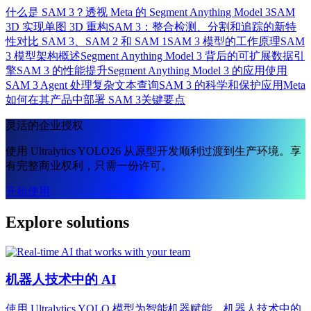
什么是 SAM 3？透视 Meta 的 Segment Anything Model 3
SAM
3D 实现单图 3D 重构
SAM 3：整合检测、分割和追踪的新特
性
对比 SAM 3、SAM 2 和 SAM 1
SAM 3 模型的工作原理
SAM
3 模型架构概述
Segment Anything Model 3 背后的可扩展数据引
擎
SAM 3 的性能提升
Segment Anything Model 3 的应用
使用
SAM 3 Agent 处理复杂文本查询
SAM 3 的科学和保护应用
Meta
如何在其产品中部署 SAM 3
关键要点
灵活的企业授权
使用 Ultralytics YOLO26 从原型开发顺利过渡到生产环境。享
有完整商业权利，只需一份许可。
开始使用
Explore solutions
机器人技术中的 AI
使用 Ultralytics YOLO 模型为智能机器赋能。机器人技术中的