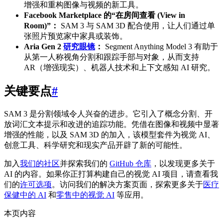
增强和重构图像与视频的新工具。
Facebook Marketplace 的“在房间查看 (View in
Room)”：
SAM 3 与 SAM 3D 配合使用，让人们通过单
张照片预览家中家具或装饰。
Aria Gen 2
研究眼镜
：
Segment Anything Model 3 有助于
从第一人称视角分割和跟踪手部与对象，从而支持
AR（增强现实）、机器人技术和上下文感知 AI 研究。
关键要点
#
SAM 3 是分割领域令人兴奋的进步。它引入了概念分割、开
放词汇文本提示和改进的追踪功能。凭借在图像和视频中显著
增强的性能，以及 SAM 3D 的加入，该模型套件为视觉 AI、
创意工具、科学研究和现实产品开辟了新的可能性。
加入
我们的社区
并探索我们的
GitHub 仓库
，以发现更多关于
AI 的内容。如果你正打算构建自己的视觉 AI 项目，请查看我
们的
许可选项
。访问我们的解决方案页面，探索更多关于
医疗
保健中的 AI
和
零售中的视觉 AI
等应用。
本页内容