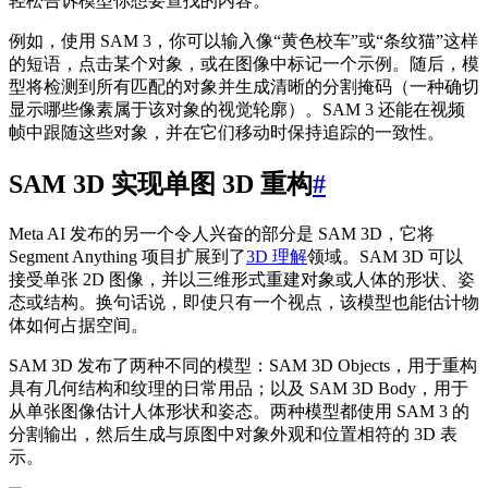
轻松告诉模型你想要查找的内容。
例如，使用 SAM 3，你可以输入像“黄色校车”或“条纹猫”这样
的短语，点击某个对象，或在图像中标记一个示例。随后，模
型将检测到所有匹配的对象并生成清晰的分割掩码（一种确切
显示哪些像素属于该对象的视觉轮廓）。SAM 3 还能在视频
帧中跟随这些对象，并在它们移动时保持追踪的一致性。
SAM 3D 实现单图 3D 重构
#
Meta AI 发布的另一个令人兴奋的部分是 SAM 3D，它将
Segment Anything 项目扩展到了
3D 理解
领域。SAM 3D 可以
接受单张 2D 图像，并以三维形式重建对象或人体的形状、姿
态或结构。换句话说，即使只有一个视点，该模型也能估计物
体如何占据空间。
SAM 3D 发布了两种不同的模型：SAM 3D Objects，用于重构
具有几何结构和纹理的日常用品；以及 SAM 3D Body，用于
从单张图像估计人体形状和姿态。两种模型都使用 SAM 3 的
分割输出，然后生成与原图中对象外观和位置相符的 3D 表
示。